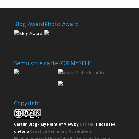
Blog Award
Photo Award
Semn spre carte
FOR MYSELF
Copyright
Cartim Blog - My Point of View
by
Caritm
is licensed
under a
Creative Commons Attribution-
NonCommercial-ShareAlike 3.0 Romania License
.