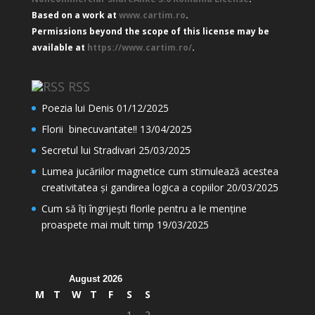
Based on a work at
www.cartim.ro
.
Permissions beyond the scope of this license may be
available at
https://www.cartim.ro/
.
RSS
Poezia lui Denis
01/12/2025
Florii binecuvantate!!
13/04/2025
Secretul lui Stradivari
25/03/2025
Lumea jucăriilor magnetice cum stimulează acestea
creativitatea și gandirea logica a copiilor
20/03/2025
Cum să îți îngrijești florile pentru a le menține
proaspete mai mult timp
19/03/2025
August 2026
M
T
W
T
F
S
S
1
2