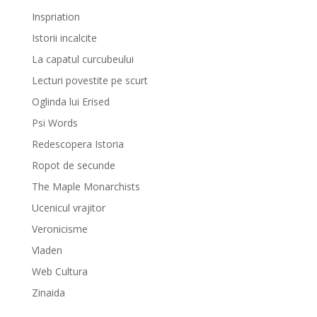
Inspriation
Istorii incalcite
La capatul curcubeului
Lecturi povestite pe scurt
Oglinda lui Erised
Psi Words
Redescopera Istoria
Ropot de secunde
The Maple Monarchists
Ucenicul vrajitor
Veronicisme
Vladen
Web Cultura
Zinaida