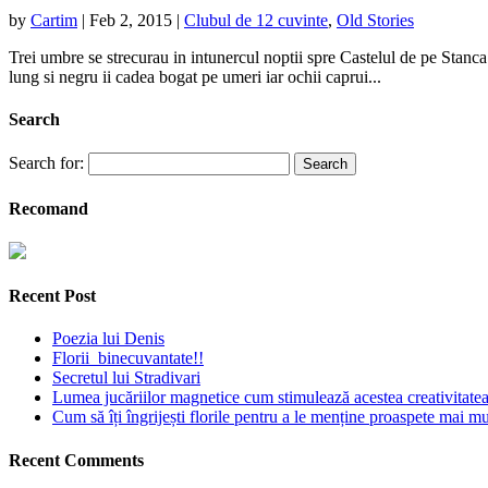
by
Cartim
|
Feb 2, 2015
|
Clubul de 12 cuvinte
,
Old Stories
Trei umbre se strecurau in intunercul noptii spre Castelul de pe Stanca
lung si negru ii cadea bogat pe umeri iar ochii caprui...
Search
Search for:
Recomand
Recent Post
Poezia lui Denis
Florii binecuvantate!!
Secretul lui Stradivari
Lumea jucăriilor magnetice cum stimulează acestea creativitatea 
Cum să îți îngrijești florile pentru a le menține proaspete mai mu
Recent Comments