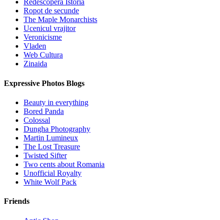
Redescopera Istoria
Ropot de secunde
The Maple Monarchists
Ucenicul vrajitor
Veronicisme
Vladen
Web Cultura
Zinaida
Expressive Photos Blogs
Beauty in everything
Bored Panda
Colossal
Dungha Photography
Martin Lumineux
The Lost Treasure
Twisted Sifter
Two cents about Romania
Unofficial Royalty
White Wolf Pack
Friends