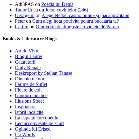
Adi3PAS
on
Poezia lui Denis
Tudor Enea
on
Jocul cuvintelor (246)
George m
on
Alege Netbet casino online și joacă profitabil
Peter
on
Cum alegi hota potrivita pentru bucataria ta?
Cartim
on
O poveste de dragoste cu violete de Parma
Books & Literature Blogs
Art de Vivre
Blogul Laurei
Cataratorii
Daily Renate
Deskreport by Stelian Tanase
Dincolo de nori
Farime de Suflet
Floare de colt
Ganduri lunatice
Illusions Street
Inspriation
Istorii incalcite
La capatul curcubeului
Lecturi povestite pe scurt
Oglinda lui Erised
Psi Words