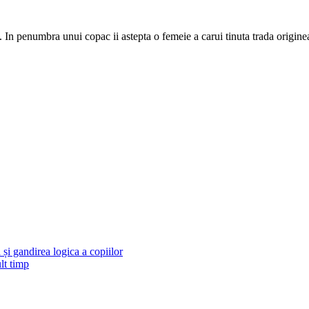
. In penumbra unui copac ii astepta o femeie a carui tinuta trada origin
și gandirea logica a copiilor
lt timp