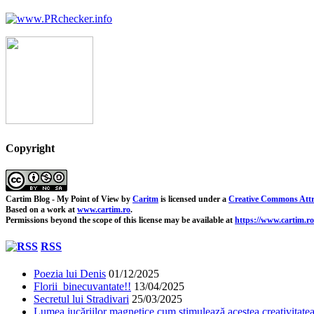
Copyright
Cartim Blog - My Point of View
by
Caritm
is licensed under a
Creative Commons Attr
Based on a work at
www.cartim.ro
.
Permissions beyond the scope of this license may be available at
https://www.cartim.ro
RSS
Poezia lui Denis
01/12/2025
Florii binecuvantate!!
13/04/2025
Secretul lui Stradivari
25/03/2025
Lumea jucăriilor magnetice cum stimulează acestea creativitatea 