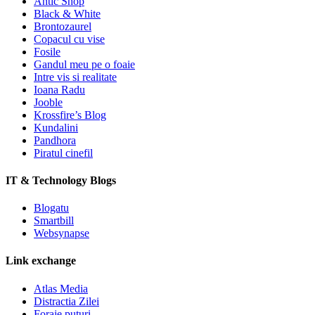
Antic Shop
Black & White
Brontozaurel
Copacul cu vise
Fosile
Gandul meu pe o foaie
Intre vis si realitate
Ioana Radu
Jooble
Krossfire’s Blog
Kundalini
Pandhora
Piratul cinefil
IT & Technology Blogs
Blogatu
Smartbill
Websynapse
Link exchange
Atlas Media
Distractia Zilei
Foraje puturi