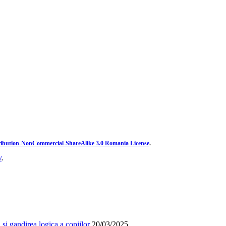
ibution-NonCommercial-ShareAlike 3.0 Romania License
.
/
.
și gandirea logica a copiilor
20/03/2025