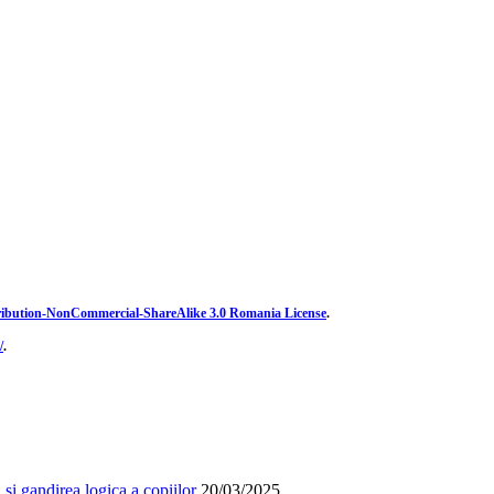
ibution-NonCommercial-ShareAlike 3.0 Romania License
.
/
.
și gandirea logica a copiilor
20/03/2025