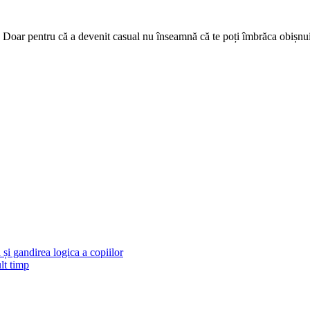
 Doar pentru că a devenit casual nu înseamnă că te poți îmbrăca obișnuit
și gandirea logica a copiilor
lt timp