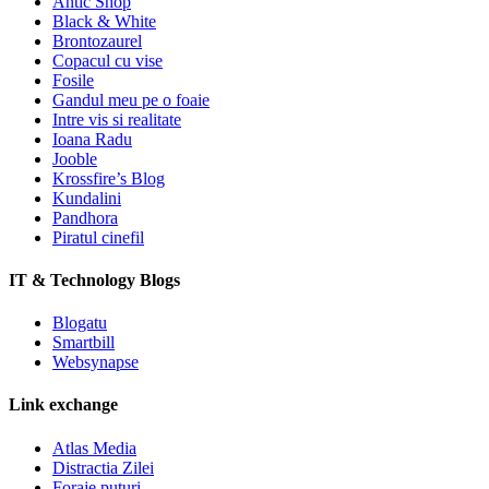
Antic Shop
Black & White
Brontozaurel
Copacul cu vise
Fosile
Gandul meu pe o foaie
Intre vis si realitate
Ioana Radu
Jooble
Krossfire’s Blog
Kundalini
Pandhora
Piratul cinefil
IT & Technology Blogs
Blogatu
Smartbill
Websynapse
Link exchange
Atlas Media
Distractia Zilei
Foraje puturi