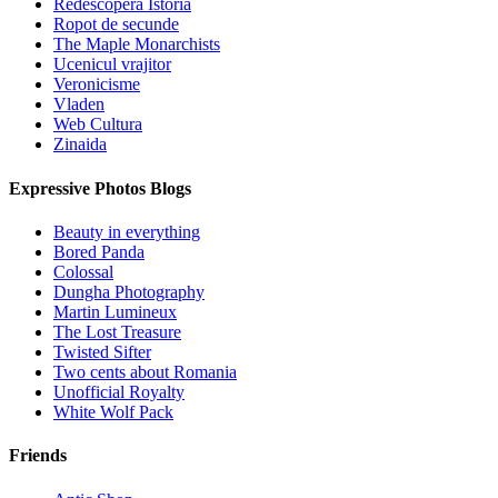
Redescopera Istoria
Ropot de secunde
The Maple Monarchists
Ucenicul vrajitor
Veronicisme
Vladen
Web Cultura
Zinaida
Expressive Photos Blogs
Beauty in everything
Bored Panda
Colossal
Dungha Photography
Martin Lumineux
The Lost Treasure
Twisted Sifter
Two cents about Romania
Unofficial Royalty
White Wolf Pack
Friends