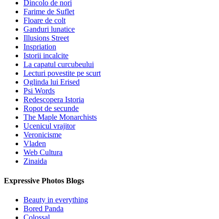
Dincolo de nori
Farime de Suflet
Floare de colt
Ganduri lunatice
Illusions Street
Inspriation
Istorii incalcite
La capatul curcubeului
Lecturi povestite pe scurt
Oglinda lui Erised
Psi Words
Redescopera Istoria
Ropot de secunde
The Maple Monarchists
Ucenicul vrajitor
Veronicisme
Vladen
Web Cultura
Zinaida
Expressive Photos Blogs
Beauty in everything
Bored Panda
Colossal