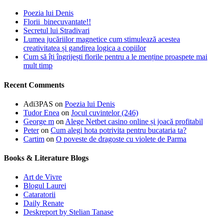
Poezia lui Denis
Florii binecuvantate!!
Secretul lui Stradivari
Lumea jucăriilor magnetice cum stimulează acestea
creativitatea și gandirea logica a copiilor
Cum să îți îngrijești florile pentru a le menține proaspete mai
mult timp
Recent Comments
Adi3PAS
on
Poezia lui Denis
Tudor Enea
on
Jocul cuvintelor (246)
George m
on
Alege Netbet casino online și joacă profitabil
Peter
on
Cum alegi hota potrivita pentru bucataria ta?
Cartim
on
O poveste de dragoste cu violete de Parma
Books & Literature Blogs
Art de Vivre
Blogul Laurei
Cataratorii
Daily Renate
Deskreport by Stelian Tanase