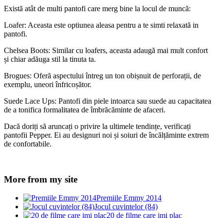
Există atât de multi pantofi care merg bine la locul de muncă:
Loafer: Aceasta este optiunea aleasa pentru a te simti relaxată in
pantofi.
Chelsea Boots: Similar cu loafers, aceasta adaugă mai mult confort
și chiar adăuga stil la tinuta ta.
Brogues: Oferă aspectului întreg un ton obișnuit de perforații, de
exemplu, uneori înfricoșător.
Suede Lace Ups: Pantofi din piele intoarca sau suede au capacitatea
de a tonifica formalitatea de îmbrăcăminte de afaceri.
Dacă doriți să aruncați o privire la ultimele tendințe, verificați
pantofii Pepper. Ei au designuri noi și soiuri de încălțăminte extrem
de confortabile.
More from my site
Premiile Emmy 2014
Jocul cuvintelor (84)
20 de filme care imi plac