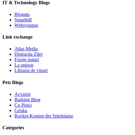
IT & Technology Blogs
Blogatu
Smartbill
Websynapse
Link exchange
Atlas Media
Distractia Zilei
Foraje puturi
La unison
Libraria de vinuri
Pets Blogs
Acvarist
Barking Blog
Cu Pisici
Griska
Rocket-Koning der Spielplatze
Categories