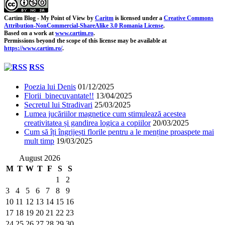
Cartim Blog - My Point of View
by
Caritm
is licensed under a
Creative Commons
Attribution-NonCommercial-ShareAlike 3.0 Romania License
.
Based on a work at
www.cartim.ro
.
Permissions beyond the scope of this license may be available at
https://www.cartim.ro/
.
RSS
Poezia lui Denis
01/12/2025
Florii binecuvantate!!
13/04/2025
Secretul lui Stradivari
25/03/2025
Lumea jucăriilor magnetice cum stimulează acestea
creativitatea și gandirea logica a copiilor
20/03/2025
Cum să îți îngrijești florile pentru a le menține proaspete mai
mult timp
19/03/2025
August 2026
M
T
W
T
F
S
S
1
2
3
4
5
6
7
8
9
10
11
12
13
14
15
16
17
18
19
20
21
22
23
24
25
26
27
28
29
30