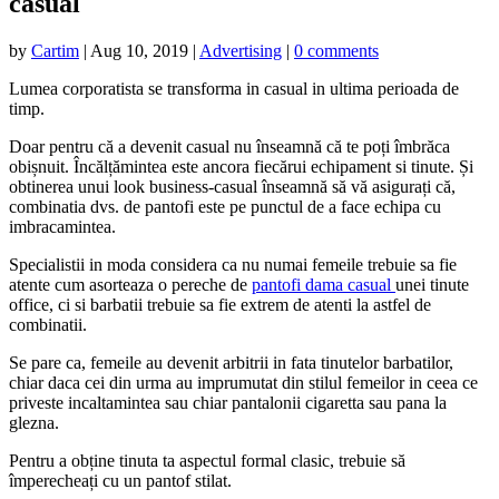
casual
by
Cartim
|
Aug 10, 2019
|
Advertising
|
0 comments
Lumea corporatista se transforma in casual in ultima perioada de
timp.
Doar pentru că a devenit casual nu înseamnă că te poți îmbrăca
obișnuit. Încălțămintea este ancora fiecărui echipament si tinute. Și
obtinerea unui look business-casual înseamnă să vă asigurați că,
combinatia dvs. de pantofi este pe punctul de a face echipa cu
imbracamintea.
Specialistii in moda considera ca nu numai femeile trebuie sa fie
atente cum asorteaza o pereche de
pantofi dama casual
unei tinute
office, ci si barbatii trebuie sa fie extrem de atenti la astfel de
combinatii.
Se pare ca, femeile au devenit arbitrii in fata tinutelor barbatilor,
chiar daca cei din urma au imprumutat din stilul femeilor in ceea ce
priveste incaltamintea sau chiar pantalonii cigaretta sau pana la
glezna.
Pentru a obține tinuta ta aspectul formal clasic, trebuie să
împerecheați cu un pantof stilat.