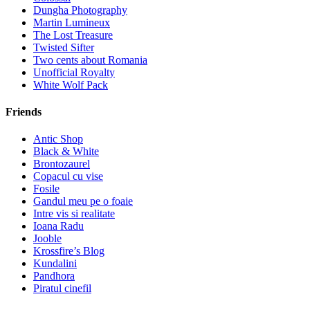
Dungha Photography
Martin Lumineux
The Lost Treasure
Twisted Sifter
Two cents about Romania
Unofficial Royalty
White Wolf Pack
Friends
Antic Shop
Black & White
Brontozaurel
Copacul cu vise
Fosile
Gandul meu pe o foaie
Intre vis si realitate
Ioana Radu
Jooble
Krossfire’s Blog
Kundalini
Pandhora
Piratul cinefil