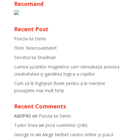
Recomand
Recent Post
Poezia lui Denis
Florii binecuvantate!!
Secretul lui Stradivari
Lumea jucăriilor magnetice cum stimulează acestea
creativitatea și gandirea logica a copiilor
Cum să îți îngrijești florile pentru a le menține
proaspete mai mult timp
Recent Comments
Adi3PAS
on
Poezia lui Denis
Tudor Enea
on
Jocul cuvintelor (246)
George m
on
Alege Netbet casino online și joacă