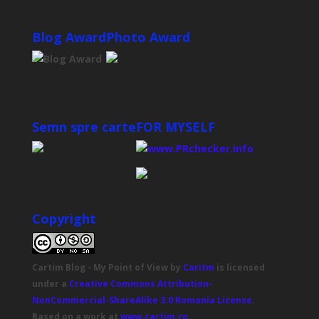
Blog Award
Photo Award
Semn spre carte
FOR MYSELF
Copyright
Cartim Blog - My Point of View
by
Caritm
is licensed
under a
Creative Commons Attribution-
NonCommercial-ShareAlike 3.0 Romania License
.
Based on a work at
www.cartim.ro
.