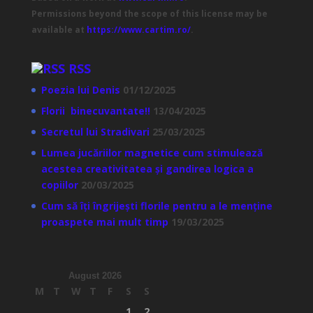
Permissions beyond the scope of this license may be
available at
https://www.cartim.ro/
.
RSS
Poezia lui Denis
01/12/2025
Florii binecuvantate!!
13/04/2025
Secretul lui Stradivari
25/03/2025
Lumea jucăriilor magnetice cum stimulează
acestea creativitatea și gandirea logica a
copiilor
20/03/2025
Cum să îți îngrijești florile pentru a le menține
proaspete mai mult timp
19/03/2025
August 2026
M
T
W
T
F
S
S
1
2