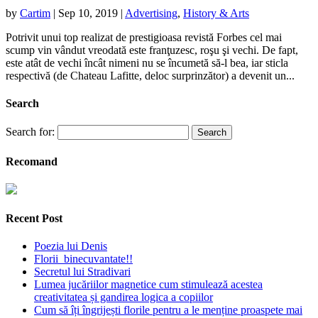
by
Cartim
|
Sep 10, 2019
|
Advertising
,
History & Arts
Potrivit unui top realizat de prestigioasa revistă Forbes cel mai
scump vin vândut vreodată este franţuzesc, roşu şi vechi. De fapt,
este atât de vechi încât nimeni nu se încumetă să-l bea, iar sticla
respectivă (de Chateau Lafitte, deloc surprinzător) a devenit un...
Search
Search for:
Recomand
Recent Post
Poezia lui Denis
Florii binecuvantate!!
Secretul lui Stradivari
Lumea jucăriilor magnetice cum stimulează acestea
creativitatea și gandirea logica a copiilor
Cum să îți îngrijești florile pentru a le menține proaspete mai