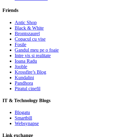
Friends
Antic Shop
Black & White
Brontozaurel
Copacul cu vise
Fosile
Gandul meu pe o foaie
Intre vis si realitate
Ioana Radu
Jooble
Krossfire’s Blog
Kundalini
Pandhora
Piratul cinefil
IT & Technology Blogs
Blogatu
Smartbill
Websynapse
Link exchange