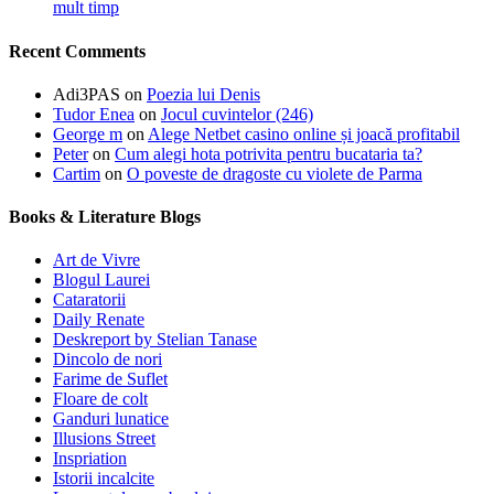
mult timp
Recent Comments
Adi3PAS
on
Poezia lui Denis
Tudor Enea
on
Jocul cuvintelor (246)
George m
on
Alege Netbet casino online și joacă profitabil
Peter
on
Cum alegi hota potrivita pentru bucataria ta?
Cartim
on
O poveste de dragoste cu violete de Parma
Books & Literature Blogs
Art de Vivre
Blogul Laurei
Cataratorii
Daily Renate
Deskreport by Stelian Tanase
Dincolo de nori
Farime de Suflet
Floare de colt
Ganduri lunatice
Illusions Street
Inspriation
Istorii incalcite