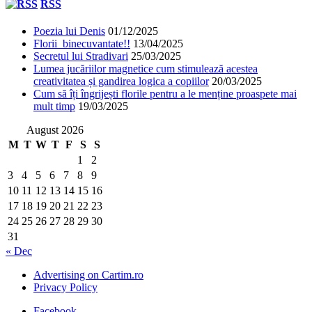
RSS
Poezia lui Denis
01/12/2025
Florii binecuvantate!!
13/04/2025
Secretul lui Stradivari
25/03/2025
Lumea jucăriilor magnetice cum stimulează acestea
creativitatea și gandirea logica a copiilor
20/03/2025
Cum să îți îngrijești florile pentru a le menține proaspete mai
mult timp
19/03/2025
August 2026
M
T
W
T
F
S
S
1
2
3
4
5
6
7
8
9
10
11
12
13
14
15
16
17
18
19
20
21
22
23
24
25
26
27
28
29
30
31
« Dec
Advertising on Cartim.ro
Privacy Policy
Facebook