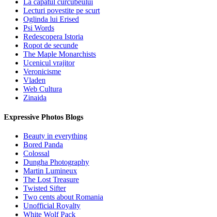
La capatul curcubeului
Lecturi povestite pe scurt
Oglinda lui Erised
Psi Words
Redescopera Istoria
Ropot de secunde
The Maple Monarchists
Ucenicul vrajitor
Veronicisme
Vladen
Web Cultura
Zinaida
Expressive Photos Blogs
Beauty in everything
Bored Panda
Colossal
Dungha Photography
Martin Lumineux
The Lost Treasure
Twisted Sifter
Two cents about Romania
Unofficial Royalty
White Wolf Pack