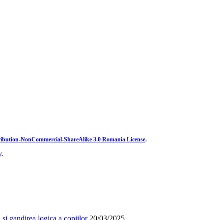
ibution-NonCommercial-ShareAlike 3.0 Romania License
.
/
.
și gandirea logica a copiilor
20/03/2025