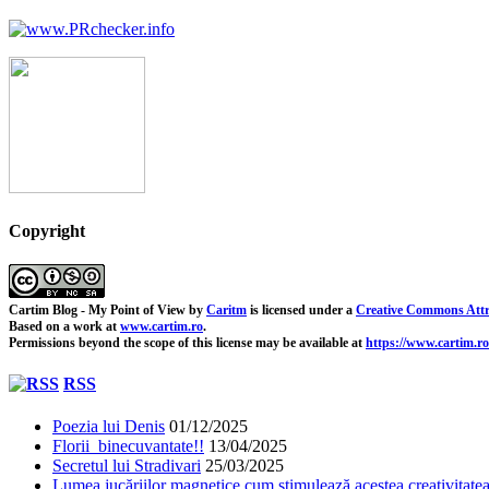
Copyright
Cartim Blog - My Point of View
by
Caritm
is licensed under a
Creative Commons Attr
Based on a work at
www.cartim.ro
.
Permissions beyond the scope of this license may be available at
https://www.cartim.ro
RSS
Poezia lui Denis
01/12/2025
Florii binecuvantate!!
13/04/2025
Secretul lui Stradivari
25/03/2025
Lumea jucăriilor magnetice cum stimulează acestea creativitatea 