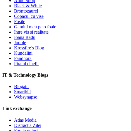
Antic Shop
Black & White
Brontozaurel
Copacul cu vise
Fosile
Gandul meu pe o foaie
Intre vis si realitate
Ioana Radu
Jooble
Krossfire’s Blog
Kundalini
Pandhora
Piratul cinefil
IT & Technology Blogs
Blogatu
Smartbill
Websynapse
Link exchange
Atlas Media
Distractia Zilei
Foraje puturi