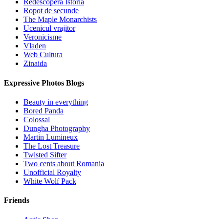
Redescopera Istoria
Ropot de secunde
The Maple Monarchists
Ucenicul vrajitor
Veronicisme
Vladen
Web Cultura
Zinaida
Expressive Photos Blogs
Beauty in everything
Bored Panda
Colossal
Dungha Photography
Martin Lumineux
The Lost Treasure
Twisted Sifter
Two cents about Romania
Unofficial Royalty
White Wolf Pack
Friends