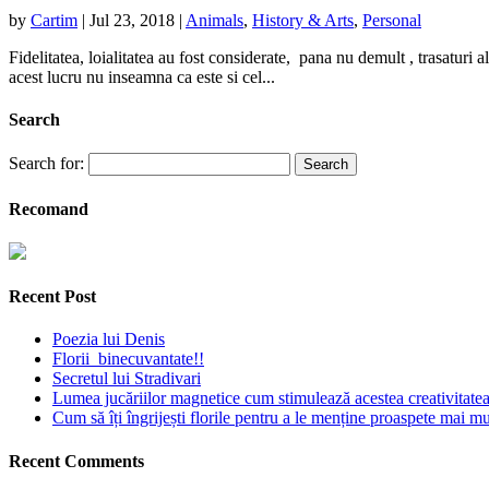
by
Cartim
|
Jul 23, 2018
|
Animals
,
History & Arts
,
Personal
Fidelitatea, loialitatea au fost considerate, pana nu demult , trasatur
acest lucru nu inseamna ca este si cel...
Search
Search for:
Recomand
Recent Post
Poezia lui Denis
Florii binecuvantate!!
Secretul lui Stradivari
Lumea jucăriilor magnetice cum stimulează acestea creativitatea 
Cum să îți îngrijești florile pentru a le menține proaspete mai mu
Recent Comments