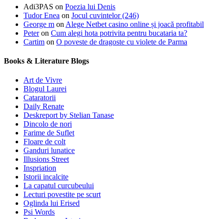
Adi3PAS
on
Poezia lui Denis
Tudor Enea
on
Jocul cuvintelor (246)
George m
on
Alege Netbet casino online și joacă profitabil
Peter
on
Cum alegi hota potrivita pentru bucataria ta?
Cartim
on
O poveste de dragoste cu violete de Parma
Books & Literature Blogs
Art de Vivre
Blogul Laurei
Cataratorii
Daily Renate
Deskreport by Stelian Tanase
Dincolo de nori
Farime de Suflet
Floare de colt
Ganduri lunatice
Illusions Street
Inspriation
Istorii incalcite
La capatul curcubeului
Lecturi povestite pe scurt
Oglinda lui Erised
Psi Words