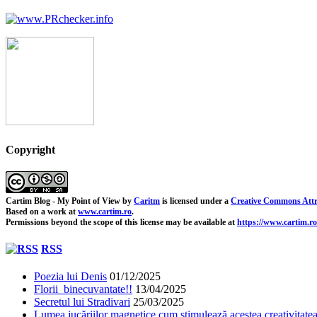
Copyright
Cartim Blog - My Point of View
by
Caritm
is licensed under a
Creative Commons Attr
Based on a work at
www.cartim.ro
.
Permissions beyond the scope of this license may be available at
https://www.cartim.ro
RSS
Poezia lui Denis
01/12/2025
Florii binecuvantate!!
13/04/2025
Secretul lui Stradivari
25/03/2025
Lumea jucăriilor magnetice cum stimulează acestea creativitatea 