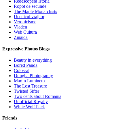
Redescopera Istoria
Ropot de secunde
The Maple Monarchists
Ucenicul vrajitor
Veronicisme
Vladen
Web Cultura
Zinaida
Expressive Photos Blogs
Beauty in everything
Bored Panda
Colossal
Dungha Photography
Martin Lumineux
The Lost Treasure
Twisted Sifter
Two cents about Romania
Unofficial Royalty
White Wolf Pack
Friends