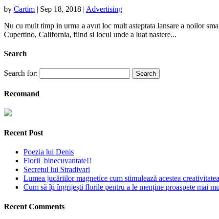
by
Cartim
|
Sep 18, 2018
|
Advertising
Nu cu mult timp in urma a avut loc mult asteptata lansare a noilor s
Cupertino, California, fiind si locul unde a luat nastere...
Search
Search for:
Recomand
Recent Post
Poezia lui Denis
Florii binecuvantate!!
Secretul lui Stradivari
Lumea jucăriilor magnetice cum stimulează acestea creativitatea 
Cum să îți îngrijești florile pentru a le menține proaspete mai mu
Recent Comments