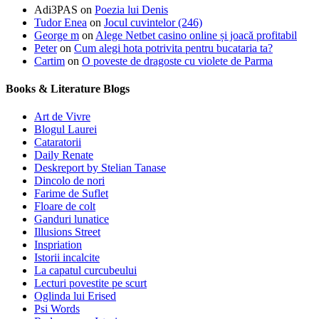
Adi3PAS
on
Poezia lui Denis
Tudor Enea
on
Jocul cuvintelor (246)
George m
on
Alege Netbet casino online și joacă profitabil
Peter
on
Cum alegi hota potrivita pentru bucataria ta?
Cartim
on
O poveste de dragoste cu violete de Parma
Books & Literature Blogs
Art de Vivre
Blogul Laurei
Cataratorii
Daily Renate
Deskreport by Stelian Tanase
Dincolo de nori
Farime de Suflet
Floare de colt
Ganduri lunatice
Illusions Street
Inspriation
Istorii incalcite
La capatul curcubeului
Lecturi povestite pe scurt
Oglinda lui Erised
Psi Words