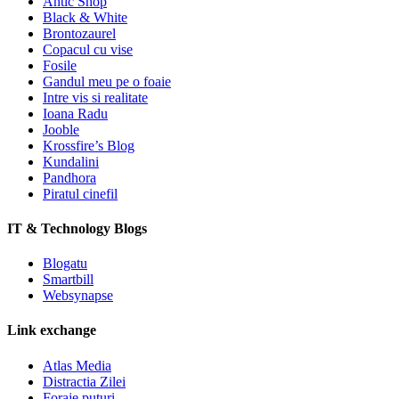
Antic Shop
Black & White
Brontozaurel
Copacul cu vise
Fosile
Gandul meu pe o foaie
Intre vis si realitate
Ioana Radu
Jooble
Krossfire’s Blog
Kundalini
Pandhora
Piratul cinefil
IT & Technology Blogs
Blogatu
Smartbill
Websynapse
Link exchange
Atlas Media
Distractia Zilei
Foraje puturi