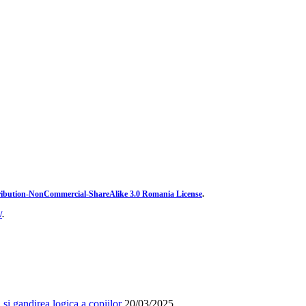
ibution-NonCommercial-ShareAlike 3.0 Romania License
.
/
.
și gandirea logica a copiilor
20/03/2025