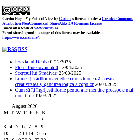
Cartim Blog - My Point of View
by
Caritm
is licensed under a
Creative Commons
Attribution-NonCommercial-ShareAlike 3.0 Romania License
.
Based on a work at
www.cartim.ro
.
Permissions beyond the scope of this license may be available at
https://www.cartim.ro/
.
RSS
Poezia lui Denis
01/12/2025
Florii binecuvantate!!
13/04/2025
Secretul lui Stradivari
25/03/2025
Lumea jucăriilor magnetice cum stimulează acestea
creativitatea și gandirea logica a copiilor
20/03/2025
Cum să îți îngrijești florile pentru a le menține proaspete mai
mult timp
19/03/2025
August 2026
M
T
W
T
F
S
S
1
2
3
4
5
6
7
8
9
10
11
12
13
14
15
16