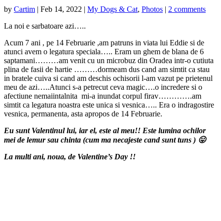
by
Cartim
|
Feb 14, 2022
|
My Dogs & Cat
,
Photos
|
2 comments
La noi e sarbatoare azi…..
Acum 7 ani , pe 14 Februarie ,am patruns in viata lui Eddie si de
atunci avem o legatura speciala….. Eram un ghem de blana de 6
saptamani………am venit cu un microbuz din Oradea intr-o cutiuta
plina de fasii de hartie ………dormeam dus cand am simtit ca stau
in bratele cuiva si cand am deschis ochisorii l-am vazut pe prietenul
meu de azi…..Atunci s-a petrecut ceva magic….o incredere si o
afectiune nemaiintalnita mi-a inundat corpul firav………….am
simtit ca legatura noastra este unica si vesnica….. Era o indragostire
vesnica, permanenta, asta apropos de 14 Februarie.
Eu sunt Valentinul lui, iar el, este al meu!! Este lumina ochilor
mei de lemur sau chinta (cum ma necajeste cand sunt tuns ) 😛
La multi ani, noua, de Valentine’s Day !!