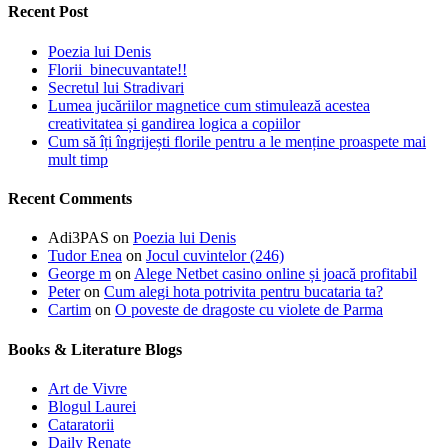
Recent Post
Poezia lui Denis
Florii binecuvantate!!
Secretul lui Stradivari
Lumea jucăriilor magnetice cum stimulează acestea
creativitatea și gandirea logica a copiilor
Cum să îți îngrijești florile pentru a le menține proaspete mai
mult timp
Recent Comments
Adi3PAS
on
Poezia lui Denis
Tudor Enea
on
Jocul cuvintelor (246)
George m
on
Alege Netbet casino online și joacă profitabil
Peter
on
Cum alegi hota potrivita pentru bucataria ta?
Cartim
on
O poveste de dragoste cu violete de Parma
Books & Literature Blogs
Art de Vivre
Blogul Laurei
Cataratorii
Daily Renate