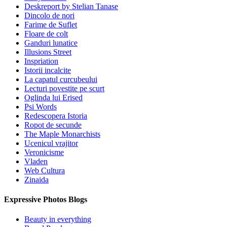
Deskreport by Stelian Tanase
Dincolo de nori
Farime de Suflet
Floare de colt
Ganduri lunatice
Illusions Street
Inspriation
Istorii incalcite
La capatul curcubeului
Lecturi povestite pe scurt
Oglinda lui Erised
Psi Words
Redescopera Istoria
Ropot de secunde
The Maple Monarchists
Ucenicul vrajitor
Veronicisme
Vladen
Web Cultura
Zinaida
Expressive Photos Blogs
Beauty in everything