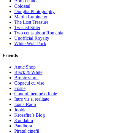
Bored Panda
Colossal
Dungha Photography
Martin Lumineux
The Lost Treasure
Twisted Sifter
Two cents about Romania
Unofficial Royalty
White Wolf Pack
Friends
Antic Shop
Black & White
Brontozaurel
Copacul cu vise
Fosile
Gandul meu pe o foaie
Intre vis si realitate
Ioana Radu
Jooble
Krossfire’s Blog
Kundalini
Pandhora
Piratul cinefil