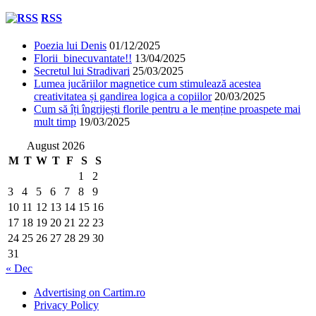
RSS
Poezia lui Denis
01/12/2025
Florii binecuvantate!!
13/04/2025
Secretul lui Stradivari
25/03/2025
Lumea jucăriilor magnetice cum stimulează acestea
creativitatea și gandirea logica a copiilor
20/03/2025
Cum să îți îngrijești florile pentru a le menține proaspete mai
mult timp
19/03/2025
August 2026
M
T
W
T
F
S
S
1
2
3
4
5
6
7
8
9
10
11
12
13
14
15
16
17
18
19
20
21
22
23
24
25
26
27
28
29
30
31
« Dec
Advertising on Cartim.ro
Privacy Policy