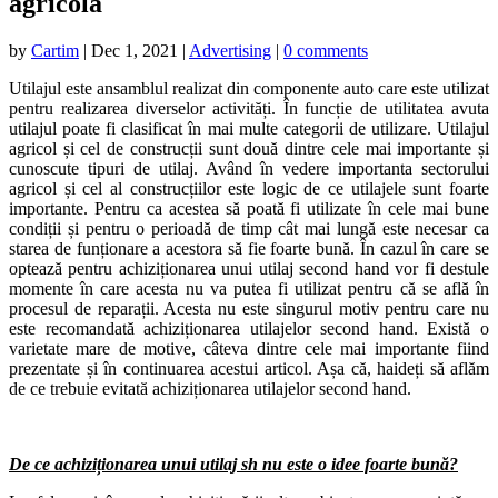
agricola
by
Cartim
|
Dec 1, 2021
|
Advertising
|
0 comments
Utilajul este ansamblul realizat din componente auto care este utilizat
pentru realizarea diverselor activități. În funcție de utilitatea avuta
utilajul poate fi clasificat în mai multe categorii de utilizare. Utilajul
agricol și cel de construcții sunt două dintre cele mai importante și
cunoscute tipuri de utilaj. Având în vedere importanta sectorului
agricol și cel al construcțiilor este logic de ce utilajele sunt foarte
importante. Pentru ca acestea să poată fi utilizate în cele mai bune
condiții și pentru o perioadă de timp cât mai lungă este necesar ca
starea de funționare a acestora să fie foarte bună. În cazul în care se
optează pentru achiziționarea unui utilaj second hand vor fi destule
momente în care acesta nu va putea fi utilizat pentru că se află în
procesul de reparații. Acesta nu este singurul motiv pentru care nu
este recomandată achiziționarea utilajelor second hand. Există o
varietate mare de motive, câteva dintre cele mai importante fiind
prezentate și în continuarea acestui articol. Așa că, haideți să aflăm
de ce trebuie evitată achiziționarea utilajelor second hand.
De ce achiziționarea unui utilaj sh nu este o idee foarte bună?