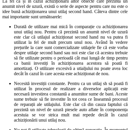
La fel ca și în cazul achiziționării altor obiecte care prezintă un
anumit nivel de uzură, există o serie de aspecte pentru care nu este o
idee bună achiziționarea unui utilaj second hand. Câteva dintre cele
mai importante sunt următoarele:
Durată de utilizare mai mică în comparație cu achiziționarea
unui utilaj nou. Pentru că prezintă un anumit nivel de uzură
este clar că utilajul achiziționat second hand nu va putea fi
utilizat la fel de mult precum unul nou. Având în vedere
prețurile la care sunt comercializate utilajele fie că este vorba
despre utilaje second hand sau noi este clar că acestea trebuie
să fie utilizate pentru o perioadă cât mai lungă de timp pentru
ca banii investiți în achiziționarea acestora să poată fi
amortizați. O utilizare excesivă a utialjului nu poate avea loc
decât în cazul în care acesta este achiziționat de nou.
Necesită investiții constante. Pentru ca un utilaj sh să poată fi
utilizat în procesul de realizare a diverselor aplicații este
necesară investirea constantă a anumitor sume de bani. Aceste
sume trebuie să fie investite în tot ceea ce înseamnă procesul
de reparații ale utilajului. Este clar că din cauza faptului că
prezintă un nivel de uzură piesele auto aflate în componența
acestuia se vor strica mult mai repede decât în cazul
achiziționării unui utilaj nou.
Nu pot fi utilizate tehnologii de ultimă generație. În momentul