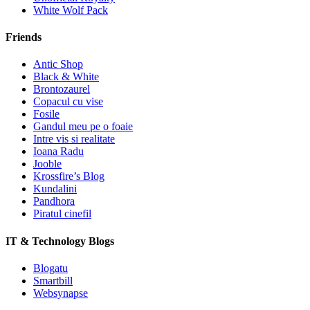
White Wolf Pack
Friends
Antic Shop
Black & White
Brontozaurel
Copacul cu vise
Fosile
Gandul meu pe o foaie
Intre vis si realitate
Ioana Radu
Jooble
Krossfire’s Blog
Kundalini
Pandhora
Piratul cinefil
IT & Technology Blogs
Blogatu
Smartbill
Websynapse