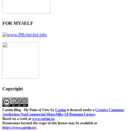
FOR MYSELF
Copyright
Cartim Blog - My Point of View
by
Caritm
is licensed under a
Creative Commons
Attribution-NonCommercial-ShareAlike 3.0 Romania License
.
Based on a work at
www.cartim.ro
.
Permissions beyond the scope of this license may be available at
https://www.cartim.ro/
.