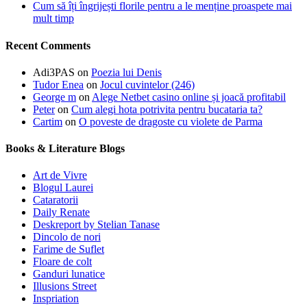
Cum să îți îngrijești florile pentru a le menține proaspete mai
mult timp
Recent Comments
Adi3PAS
on
Poezia lui Denis
Tudor Enea
on
Jocul cuvintelor (246)
George m
on
Alege Netbet casino online și joacă profitabil
Peter
on
Cum alegi hota potrivita pentru bucataria ta?
Cartim
on
O poveste de dragoste cu violete de Parma
Books & Literature Blogs
Art de Vivre
Blogul Laurei
Cataratorii
Daily Renate
Deskreport by Stelian Tanase
Dincolo de nori
Farime de Suflet
Floare de colt
Ganduri lunatice
Illusions Street
Inspriation