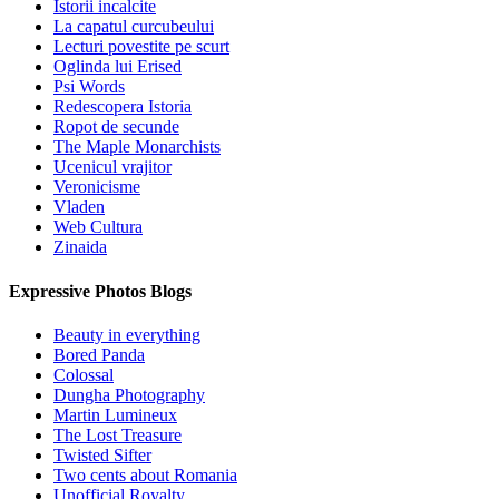
Istorii incalcite
La capatul curcubeului
Lecturi povestite pe scurt
Oglinda lui Erised
Psi Words
Redescopera Istoria
Ropot de secunde
The Maple Monarchists
Ucenicul vrajitor
Veronicisme
Vladen
Web Cultura
Zinaida
Expressive Photos Blogs
Beauty in everything
Bored Panda
Colossal
Dungha Photography
Martin Lumineux
The Lost Treasure
Twisted Sifter
Two cents about Romania
Unofficial Royalty