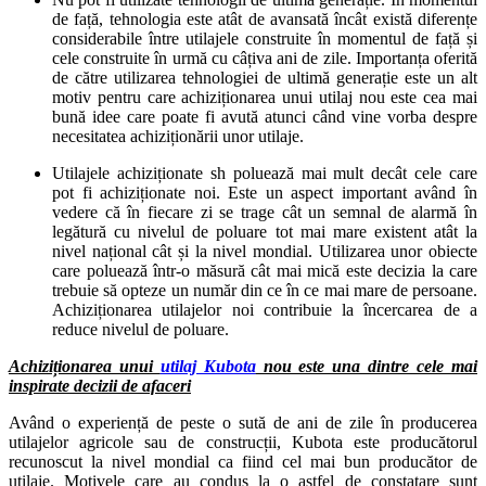
de față, tehnologia este atât de avansată încât există diferențe
considerabile între utilajele construite în momentul de față și
cele construite în urmă cu câțiva ani de zile. Importanța oferită
de către utilizarea tehnologiei de ultimă generație este un alt
motiv pentru care achiziționarea unui utilaj nou este cea mai
bună idee care poate fi avută atunci când vine vorba despre
necesitatea achiziționării unor utilaje.
Utilajele achiziționate sh poluează mai mult decât cele care
pot fi achiziționate noi. Este un aspect important având în
vedere că în fiecare zi se trage cât un semnal de alarmă în
legătură cu nivelul de poluare tot mai mare existent atât la
nivel național cât și la nivel mondial. Utilizarea unor obiecte
care poluează într-o măsură cât mai mică este decizia la care
trebuie să opteze un număr din ce în ce mai mare de persoane.
Achiziționarea utilajelor noi contribuie la încercarea de a
reduce nivelul de poluare.
Achiziționarea unui
utilaj Kubota
nou este una dintre cele mai
inspirate decizii de afaceri
Având o experiență de peste o sută de ani de zile în producerea
utilajelor agricole sau de construcții, Kubota este producătorul
recunoscut la nivel mondial ca fiind cel mai bun producător de
utilaje. Motivele care au condus la o astfel de constatare sunt