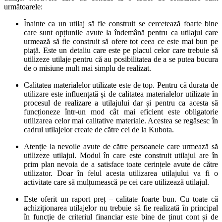
următoarele:
Înainte ca un utilaj să fie construit se cercetează foarte bine
care sunt opțiunile avute la îndemână pentru ca utilajul care
urmează să fie construit să ofere tot ceea ce este mai bun pe
piață. Este un detaliu care este pe placul celor care trebuie să
utilizeze utilaje pentru că au posibilitatea de a se putea bucura
de o misiune mult mai simplu de realizat.
Calitatea materialelor utilizate este de top. Pentru că durata de
utilizare este influențată și de calitatea materialelor utilizate în
procesul de realizare a utilajului dar și pentru ca acesta să
funcționeze într-un mod cât mai eficient este obligatorie
utilizarea celor mai calitative materiale. Acestea se regăsesc în
cadrul utilajelor create de către cei de la Kubota.
Atenție la nevoile avute de către persoanele care urmează să
utilizeze utilajul. Modul în care este construit utilajul are în
prim plan nevoia de a satisface toate cerințele avute de către
utilizator. Doar în felul acesta utilizarea utilajului va fi o
activitate care să mulțumească pe cei care utilizează utilajul.
Este oferit un raport preț – calitate foarte bun. Cu toate că
achiziționarea utilajelor nu trebuie să fie realizată în principal
în funcție de criteriul financiar este bine de ținut cont și de