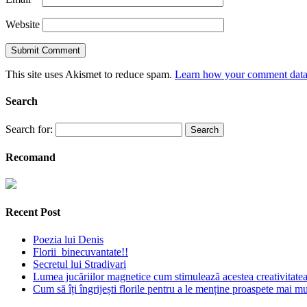
Website
This site uses Akismet to reduce spam.
Learn how your comment data 
Search
Search for:
Recomand
Recent Post
Poezia lui Denis
Florii binecuvantate!!
Secretul lui Stradivari
Lumea jucăriilor magnetice cum stimulează acestea creativitatea 
Cum să îți îngrijești florile pentru a le menține proaspete mai mu