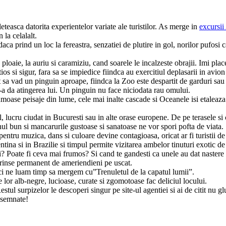
teasca datorita experientelor variate ale turistilor. As merge in
excursii
 la celalalt.
 daca prind un loc la fereastra, senzatiei de plutire in gol, norilor pufos
 ploaie, la auriu si caramiziu, cand soarele le incalzeste obrajii. Imi plac
os si sigur, fara sa se impiedice fiindca au exercitiul deplasarii in avion 
a vad un pinguin aproape, fiindca la Zoo este despartit de garduri sau ge
i-a da atingerea lui. Un pinguin nu face niciodata rau omului.
umoase peisaje din lume, cele mai inalte cascade si Oceanele isi etaleaz
, lucru ciudat in Bucuresti sau in alte orase europene. De pe terasele si 
inul bun si mancarurile gustoase si sanatoase ne vor spori pofta de viata.
pentru muzica, dans si culoare devine contagioasa, oricat ar fi turistii de 
ina si in Brazilie si timpul permite vizitarea ambelor tinuturi exotic de 
ti? Poate fi ceva mai frumos? Si cand te gandesti ca unele au dat naste
rinse permanent de ameriendieni pe uscat.
i ne luam timp sa mergem cu”Trenuletul de la capatul lumii”.
 lor alb-negre, lucioase, curate si zgomotoase fac deliciul locului.
Restul surpizelor le descoperi singur pe site-ul agentiei si ai de citit nu g
insemnate!