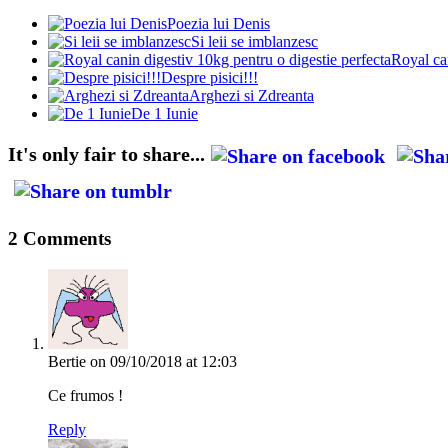
Poezia lui Denis
Si leii se imblanzesc
Royal can
Despre pisici!!!
Arghezi si Zdreanta
De 1 Iunie
It's only fair to share...
2 Comments
Bertie
on 09/10/2018 at 12:03
Ce frumos !
Reply