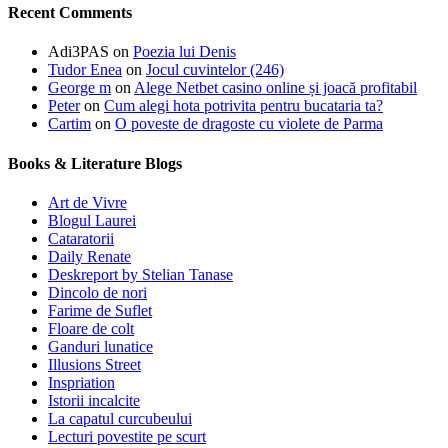
Recent Comments
Adi3PAS
on
Poezia lui Denis
Tudor Enea
on
Jocul cuvintelor (246)
George m
on
Alege Netbet casino online și joacă profitabil
Peter
on
Cum alegi hota potrivita pentru bucataria ta?
Cartim
on
O poveste de dragoste cu violete de Parma
Books & Literature Blogs
Art de Vivre
Blogul Laurei
Cataratorii
Daily Renate
Deskreport by Stelian Tanase
Dincolo de nori
Farime de Suflet
Floare de colt
Ganduri lunatice
Illusions Street
Inspriation
Istorii incalcite
La capatul curcubeului
Lecturi povestite pe scurt