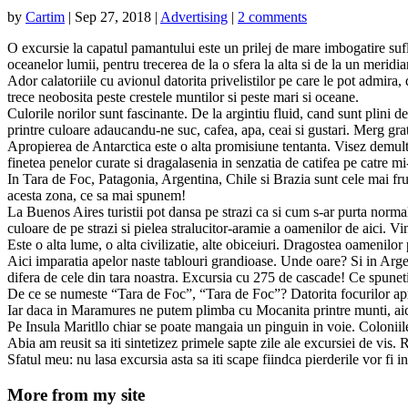
by
Cartim
|
Sep 27, 2018
|
Advertising
|
2 comments
O excursie la capatul pamantului este un prilej de mare imbogatire sufle
oceanelor lumii, pentru trecerea de la o sfera la alta si de la un meridian
Ador calatoriile cu avionul datorita privelistilor pe care le pot admira,
trece neobosita peste crestele muntilor si peste mari si oceane.
Culorile norilor sunt fascinante. De la argintiu fluid, cand sunt plini de
printre culoare adaucandu-ne suc, cafea, apa, ceai si gustari. Merg grati
Apropierea de Antarctica este o alta promisiune tentanta. Visez demult s
finetea penelor curate si dragalasenia in senzatia de catifea pe catre m
In Tara de Foc, Patagonia, Argentina, Chile si Brazia sunt cele mai fr
acesta zona, ce sa mai spunem!
La Buenos Aires turistii pot dansa pe strazi ca si cum s-ar purta normal
culoare de pe strazi si pielea stralucitor-aramie a oamenilor de aici. V
Este o alta lume, o alta civilizatie, alte obiceiuri. Dragostea oamenilor 
Aici imparatia apelor naste tablouri grandioase. Unde oare? Si in Argent
difera de cele din tara noastra. Excursia cu 275 de cascade! Ce spune
De ce se numeste “Tara de Foc”, “Tara de Foc”? Datorita focurilor ap
Iar daca in Maramures ne putem plimba cu Mocanita printre munti, aic
Pe Insula Maritllo chiar se poate mangaia un pinguin in voie. Coloniile
Abia am reusit sa iti sintetizez primele sapte zile ale excursiei de vis. 
Sfatul meu: nu lasa excursia asta sa iti scape fiindca pierderile vor fi 
More from my site