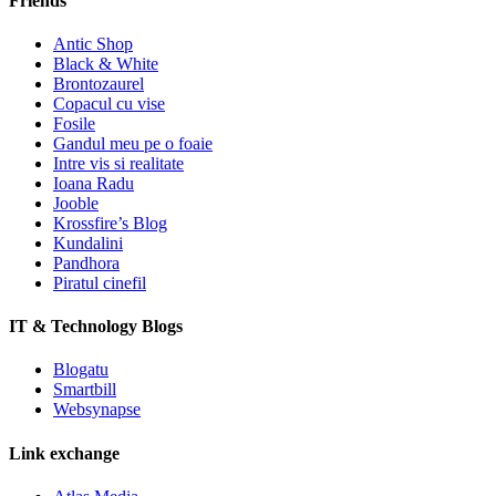
Friends
Antic Shop
Black & White
Brontozaurel
Copacul cu vise
Fosile
Gandul meu pe o foaie
Intre vis si realitate
Ioana Radu
Jooble
Krossfire’s Blog
Kundalini
Pandhora
Piratul cinefil
IT & Technology Blogs
Blogatu
Smartbill
Websynapse
Link exchange