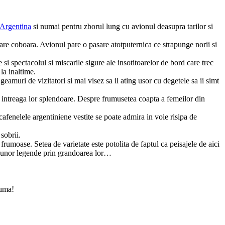
 Argentina
si numai pentru zborul lung cu avionul deasupra
tarilor si
i care coboara. Avionul pare o pasare atotputernica ce strapunge norii si
e si spectacolul si miscarile sigure ale insotitoarelor de bord care trec
la inaltime.
amuri de vizitatori si mai visez sa il ating usor cu degetele sa ii simt
a intreaga lor splendoare. Despre frumusetea coapta a femeilor din
cafenelele argentiniene vestite se poate admira in voie risipa de
sobrii.
frumoase. Setea de varietate este potolita de faptul ca peisajele de aici
re unor legende prin grandoarea lor…
luma!