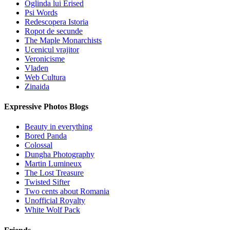
Oglinda lui Erised
Psi Words
Redescopera Istoria
Ropot de secunde
The Maple Monarchists
Ucenicul vrajitor
Veronicisme
Vladen
Web Cultura
Zinaida
Expressive Photos Blogs
Beauty in everything
Bored Panda
Colossal
Dungha Photography
Martin Lumineux
The Lost Treasure
Twisted Sifter
Two cents about Romania
Unofficial Royalty
White Wolf Pack