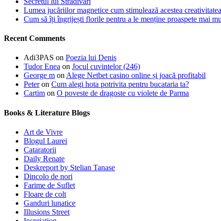
Secretul lui Stradivari
Lumea jucăriilor magnetice cum stimulează acestea creativitatea 
Cum să îți îngrijești florile pentru a le menține proaspete mai mu
Recent Comments
Adi3PAS
on
Poezia lui Denis
Tudor Enea
on
Jocul cuvintelor (246)
George m
on
Alege Netbet casino online și joacă profitabil
Peter
on
Cum alegi hota potrivita pentru bucataria ta?
Cartim
on
O poveste de dragoste cu violete de Parma
Books & Literature Blogs
Art de Vivre
Blogul Laurei
Cataratorii
Daily Renate
Deskreport by Stelian Tanase
Dincolo de nori
Farime de Suflet
Floare de colt
Ganduri lunatice
Illusions Street
Inspriation