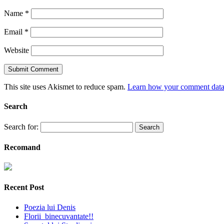
Name
*
Email
*
Website
This site uses Akismet to reduce spam.
Learn how your comment data 
Search
Search for:
Recomand
Recent Post
Poezia lui Denis
Florii binecuvantate!!