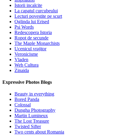
Istorii incalcite
La capatul curcubeului
Lecturi povestite pe scurt
Oglinda lui Erised
Psi Words
Redescopera Istoria
Ropot de secunde
The Maple Monarchists
Ucenicul vrajitor
Veronicisme
Vladen
Web Cultura
Zinaida
Expressive Photos Blogs
Beauty in everything
Bored Panda
Colossal
Dungha Photography
Martin Lumineux
The Lost Treasure
Twisted Sifter
Two cents about Romania