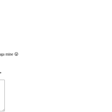
nga mine 😛
*