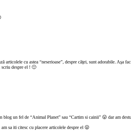

ază articolele cu astea “neserioase”, despre căţei, sunt adorabile. Aşa fa
 scriu despre el ! 🙂
in blog un fel de “Animal Planet” sau “Cartim si cainii” 😛 dar am destu
am sa iti citesc cu placere articolele despre el 😛