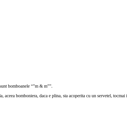
lea sunt bomboanele “”m & m””.
a, aceea bomboniera, daca e plina, sta acoperita cu un servetel, tocmai i