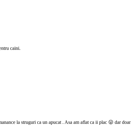
ntru caini.
 manance la struguri ca un apucat . Asa am aflat ca ii plac 😛 dar doar