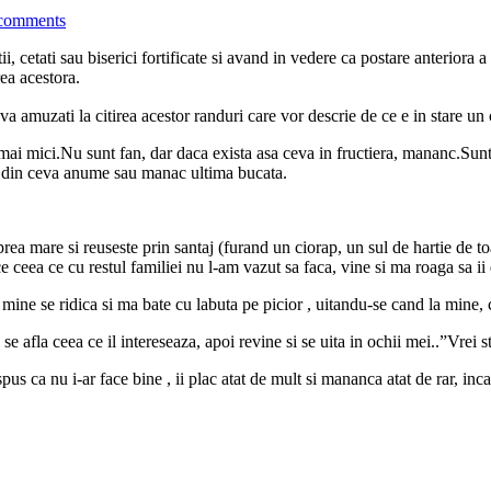
comments
ii, cetati sau biserici fortificate si avand in vedere ca postare anteriora 
rea acestora.
a va amuzati la citirea acestor randuri care vor descrie de ce e in stare u
 mai mici.Nu sunt fan, dar daca exista asa ceva in fructiera, mananc.Sun
st din ceva anume sau manac ultima bucata.
rea mare si reuseste prin santaj (furand un ciorap, un sul de hartie de toa
e ceea ce cu restul familiei nu l-am vazut sa faca, vine si ma roaga sa ii
mine se ridica si ma bate cu labuta pe picior , uitandu-se cand la mine,
se afla ceea ce il intereseaza, apoi revine si se uita in ochii mei..”Vrei
us ca nu i-ar face bine , ii plac atat de mult si mananca atat de rar, inca