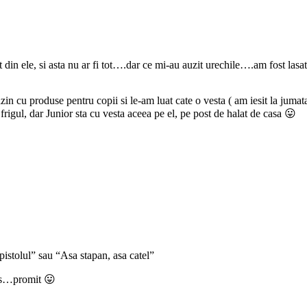
n ele, si asta nu ar fi tot….dar ce mi-au auzit urechile….am fost lasat
zin cu produse pentru copii si le-am luat cate o vesta ( am iesit la juma
rigul, dar Junior sta cu vesta aceea pe el, pe post de halat de casa 😛
pistolul” sau “Asa stapan, asa catel”
ios…promit 😛