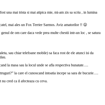
a fost una mai trista si mai atipica mie, mi-am zis sa scriu , in lumina
n catel, mai ales un Fox Terrier Sarmos. Aviz amatorilor !! 😛
t genul de om care daca vede prea multe chestii intr-un loc , se
satura
leta, sau chiar telefoane mobile) sa faca rost de ele atunci isi da
 dau.
 cand la masa sau la locul unde se afla respectiva bunatate….
 sttruguri?” la care el cunoscand intoatia incepe sa sara de bucurie….
t nu cred ca il afecteaza cu ceva.