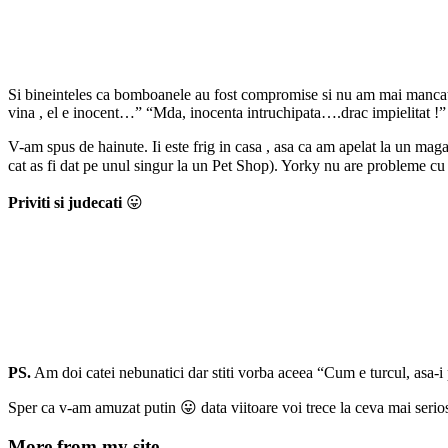
Si bineinteles ca bomboanele au fost compromise si nu am mai mancat di
vina , el e inocent…” “Mda, inocenta intruchipata….drac impielitat !”
V-am spus de hainute. Ii este frig in casa , asa ca am apelat la un maga
cat as fi dat pe unul singur la un Pet Shop). Yorky nu are probleme cu f
Priviti si judecati
😛
PS.
Am doi catei nebunatici dar stiti vorba aceea “Cum e turcul, asa-i 
Sper ca v-am amuzat putin 😛 data viitoare voi trece la ceva mai ser
More from my site