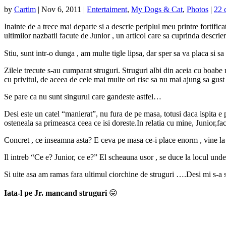
by
Cartim
|
Nov 6, 2011
|
Entertaiment
,
My Dogs & Cat
,
Photos
|
22 
Inainte de a trece mai departe si a descrie periplul meu printre fortificat
ultimilor nazbatii facute de Junior , un articol care sa cuprinda descrie
Stiu, sunt intr-o dunga , am multe tigle lipsa, dar sper sa va placa si s
Zilele trecute s-au cumparat struguri. Struguri albi din aceia cu boabe
cu privitul, de aceea de cele mai multe ori risc sa nu mai ajung sa gu
Se pare ca nu sunt singurul care gandeste astfel…
Desi este un catel “manierat”, nu fura de pe masa, totusi daca ispita e p
osteneala sa primeasca ceea ce isi doreste.In relatia cu mine, Junior,fac
Concret , ce inseamna asta? E ceva pe masa ce-i place enorm , vine la 
Il intreb “Ce e? Junior, ce e?” El scheauna usor , se duce la locul unde 
Si uite asa am ramas fara ultimul ciorchine de struguri ….Desi mi s-a sp
Iata-l pe Jr. mancand struguri
😛