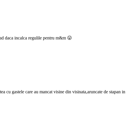
 vad daca incalca regulile pentru m&m 😛
stea cu gastele care au mancat visine din visinata,aruncate de stapan in