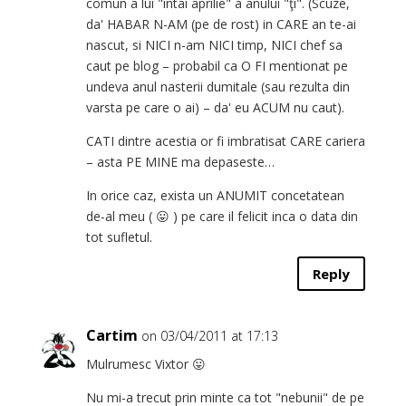
comun a lui "intai aprilie" a anului "ţî". (Scuze,
da' HABAR N-AM (pe de rost) in CARE an te-ai
nascut, si NICI n-am NICI timp, NICI chef sa
caut pe blog – probabil ca O FI mentionat pe
undeva anul nasterii dumitale (sau rezulta din
varsta pe care o ai) – da' eu ACUM nu caut).
CATI dintre acestia or fi imbratisat CARE cariera
– asta PE MINE ma depaseste…
In orice caz, exista un ANUMIT concetatean
de-al meu ( 😛 ) pe care il felicit inca o data din
tot sufletul.
Reply
Cartim
on 03/04/2011 at 17:13
Mulrumesc Vixtor 😛
Nu mi-a trecut prin minte ca tot "nebunii" de pe