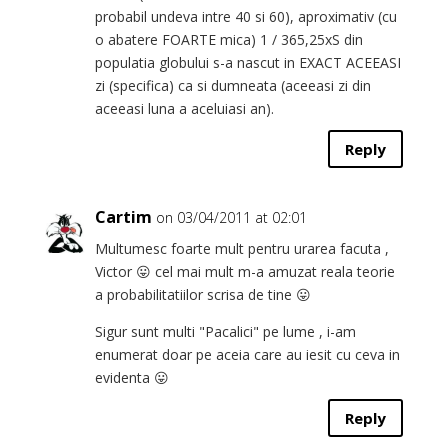
probabil undeva intre 40 si 60), aproximativ (cu
o abatere FOARTE mica) 1 / 365,25xS din
populatia globului s-a nascut in EXACT ACEEASI
zi (specifica) ca si dumneata (aceeasi zi din
aceeasi luna a aceluiasi an).
Reply
Cartim
on 03/04/2011 at 02:01
Multumesc foarte mult pentru urarea facuta ,
Victor 😛 cel mai mult m-a amuzat reala teorie
a probabilitatiilor scrisa de tine 😛
Sigur sunt multi "Pacalici" pe lume , i-am
enumerat doar pe aceia care au iesit cu ceva in
evidenta 😛
Reply