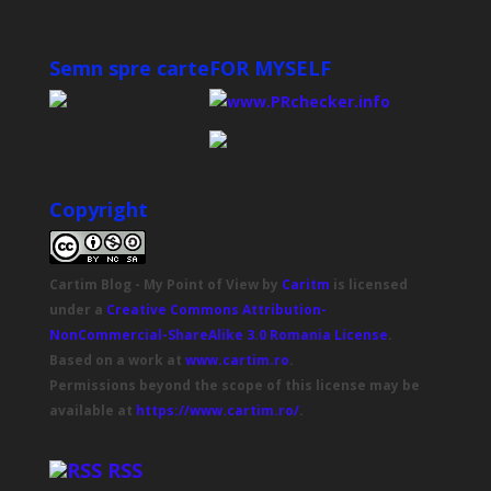
Semn spre carte
FOR MYSELF
Copyright
Cartim Blog - My Point of View
by
Caritm
is licensed
under a
Creative Commons Attribution-
NonCommercial-ShareAlike 3.0 Romania License
.
Based on a work at
www.cartim.ro
.
Permissions beyond the scope of this license may be
available at
https://www.cartim.ro/
.
RSS