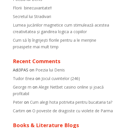
Florii binecuvantate!!
Secretul lui Stradivari
Lumea jucăriilor magnetice cum stimulează acestea
creativitatea și gandirea logica a copiilor
Cum să îți îngrijești florile pentru a le menține
proaspete mai mult timp
Recent Comments
Adi3PAS
on
Poezia lui Denis
Tudor Enea
on
Jocul cuvintelor (246)
George m
on
Alege Netbet casino online și joacă
profitabil
Peter
on
Cum alegi hota potrivita pentru bucataria ta?
Cartim
on
O poveste de dragoste cu violete de Parma
Books & Literature Blogs