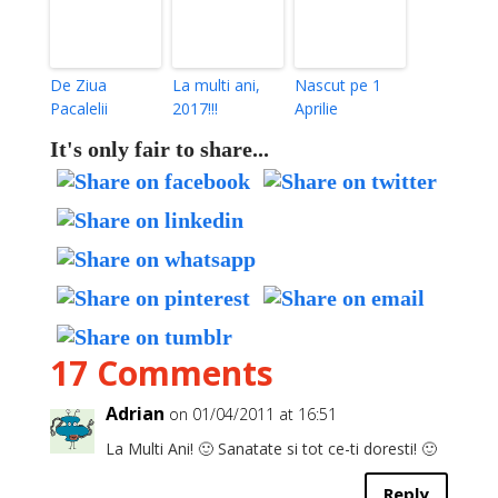
De Ziua
La multi ani,
Nascut pe 1
Pacalelii
2017!!!
Aprilie
It's only fair to share...
17 Comments
Adrian
on 01/04/2011 at 16:51
La Multi Ani! 🙂 Sanatate si tot ce-ti doresti! 🙂
Reply