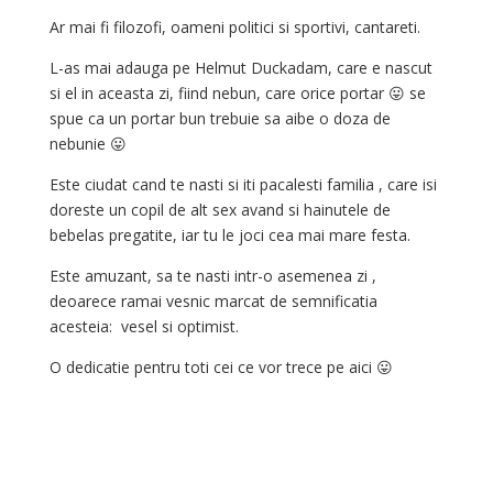
Ar mai fi filozofi, oameni politici si sportivi, cantareti.
L-as mai adauga pe Helmut Duckadam, care e nascut
si el in aceasta zi, fiind nebun, care orice portar 😛 se
spue ca un portar bun trebuie sa aibe o doza de
nebunie 😛
Este ciudat cand te nasti si iti pacalesti familia
, care isi
doreste un copil de alt sex avand si hainutele de
bebelas pregatite, iar tu le joci cea mai mare festa.
Este amuzant, sa te nasti intr-o asemenea zi ,
deoarece ramai vesnic marcat de semnificatia
acesteia: vesel si optimist.
O dedicatie pentru toti cei ce vor trece pe aici 😛