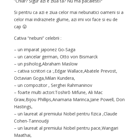
“Chiar? Sigur azi e ziua ta? Nu ma pacalesti?”
Si pentru ca azi e ziua celor mai nebunatici oameni si a
celor mai indraznete glume, azi imi voi face si eu de
cap 😛
Cativa “nebuni” celebrii :
– un imparat japonez Go-Saga
– un cancelar german, Otto von Bismarck
– un psiholog,Abraham Maslow
– cativa scriitori ca :,Edgar Wallace,Abatele Prevost,
Octavian Goga,Milan Kundera,
– un compozitor , Serghei Rahmaninov
– foarte multi actori:Toshirō Mifune, Ali Mac
Graw,Bijou Phillips,Anamaria Marinca,Jane Powell, Don
Hastings,
– un laureat al premiului Nobel pentru fizica ,Claude
Cohen-Tannoudji
– un laureat al premiului Nobel pentru pace,Wangari
Maathai,