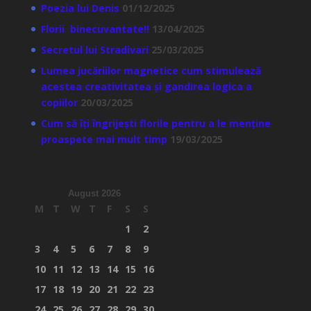
Poezia lui Denis
01/12/2025
Florii binecuvantate!!
13/04/2025
Secretul lui Stradivari
25/03/2025
Lumea jucăriilor magnetice cum stimulează
acestea creativitatea și gandirea logica a
copiilor
20/03/2025
Cum să îți îngrijești florile pentru a le menține
proaspete mai mult timp
19/03/2025
August 2026
M
T
W
T
F
S
S
1
2
3
4
5
6
7
8
9
10
11
12
13
14
15
16
17
18
19
20
21
22
23
24
25
26
27
28
29
30