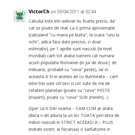
VictorCh
on 03/04/2011 at 02:44
Calculul este intr-adevar nu foarte precis, da'
cat se poate de real. La o prima aproximatie
(calculand "cu mana pe burta", la scara "unu la
ochi", adica fara date precise, ci doar
estimativ), pe 1 aprilie sunt nascuti (la nivel
mondial) cam tot atatia oameni cat numara
acum populatia Romaniei (in jur de doua'j' de
milioane, probabil cu "ceva" peste), iar in
aceasta zi SI in acelasi an cu dumneata – cam
intre trei sute cin'zeci si cin' sute de mii de
cetateni planetari (poate cu "ceva" PESTE
(maxim), poate cu "ceva" SUB (minim)…)
(Sper ca-ti DAI seama – CAM CUM ar arata
(daca v-ati aduna la un loc TOATA jum'atea de
milion nascuti in STRICT ACEEASI zi – PLUS
invitatii vostri, ai fiecaruia) o sarbatorire in