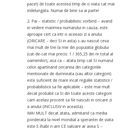
pace!) de toate acestea timp de o viata cat mai
indelungata. Numai de bine sa ai parte!
2. Pai – statistic / probabilistic vorbind – avand
in vedere marimea numarului in cauza, este
aproape cert ca intr-o aceeasi zi a anului
(ORICARE – deci SI in asta) s-au nascut ceva
mai mult de trei la mie din populatia globului
(cat-de-cat mai precis: 1 / 365,25 din nr total al
oamenilor), asa ca – atata timp cat SI numarul
celor apartinand oricareia din categoriile
mentionate de dumneata (sau altor categorii)
este suficient de mare incat regulile statisticii /
probabilisticii sa fie aplicabile – este mai mult
decat probabil ca SI din toate aceste categorii
cam acelasi procent sa fie nascuti in oricare zi
a anului (INCLUSIV in aceasta).
MAI MULT decat atata, admitand ca media
ponderata la nivel mondial a sperantei de viata
este S (habr n-am CE valoare ar avea S –