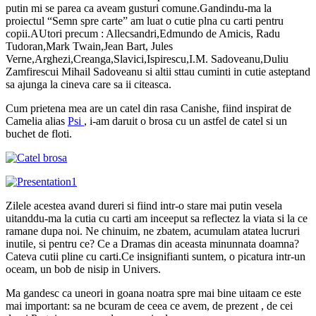
putin mi se parea ca aveam gusturi comune.Gandindu-ma la
proiectul “Semn spre carte” am luat o cutie plna cu carti pentru
copii.AUtori precum : Allecsandri,Edmundo de Amicis, Radu
Tudoran,Mark Twain,Jean Bart, Jules
Verne,Arghezi,Creanga,Slavici,Ispirescu,I.M. Sadoveanu,Duliu
Zamfirescui Mihail Sadoveanu si altii sttau cuminti in cutie asteptand
sa ajunga la cineva care sa ii citeasca.
Cum prietena mea are un catel din rasa Canishe, fiind inspirat de
Camelia alias
Psi
, i-am daruit o brosa cu un astfel de catel si un
buchet de floti.
Zilele acestea avand dureri si fiind intr-o stare mai putin vesela
uitanddu-ma la cutia cu carti am inceeput sa reflectez la viata si la ce
ramane dupa noi. Ne chinuim, ne zbatem, acumulam atatea lucruri
inutile, si pentru ce? Ce a Dramas din aceasta minunnata doamna?
Cateva cutii pline cu carti.Ce insignifianti suntem, o picatura intr-un
oceam, un bob de nisip in Univers.
Ma gandesc ca uneori in goana noatra spre mai bine uitaam ce este
mai important: sa ne bcuram de ceea ce avem, de prezent , de cei