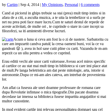
by
Cartim
|
Sep 4, 2014
|
My Opinions
,
Personal
|
6 comments
Cand ai piciorul in ghips trebuie sa stai (prea) mult timp intins si in
afara de a citi, a asculta muzica, a te uita la tembelizor si a surfa pe
net nu prea poti face mare lucru.Cum te saturi destul de repede de
aceste activitati, de multe ori , te cuprinde o stare in care incepi sa
filozofezi, sa iti amintestti diverse lucruri.
Acum o luna si ceva am fost la o zi de nastere. Sarbatorita cu
care am impzartit candva patul( la cresa oameni buni, voi la ce va
gandeati 😛 ), avea in hol sase cutii pline cu carti. Vazandu-le m-am
repezit ca un uliu pentru a vedea ce cuprind.
Erau editii vechi ale unor carti valoroase.Aveau acel miros specific
al cartilor ce au stat mai mult timp in biblioteca si care imi place atat
de mult.Pe langa beletristica am dat peste mitologie, arta, istorie si
astronomie.Dupa ce mi-am ales cateva, am intrebat de provenienta
lor.
Am aflat ca fusesra ale unei doamne profesoare de romana care
dupa Revolutie infintase o mica tipografie.Din pacate doamna
decedase iar imensa sa biblioteca fusese impartita angajatilor si mai
multor cunostinte.
In mod evident cartile imi relevau personalitatea domnaei sau cel