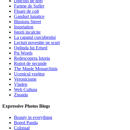
Dincolo de nori
Farime de Suflet
Floare de colt
Ganduri lunatice
Illusions Street
Inspriation
Istorii incalcite
La capatul curcubeului
Lecturi povestite pe scurt
Oglinda lui Erised
Psi Words
Redescopera Istoria
Ropot de secunde
The Maple Monarchists
Ucenicul vrajitor
Veronicisme
Vladen
Web Cultura
Zinaida
Expressive Photos Blogs
Beauty in everything
Bored Panda
Colossal