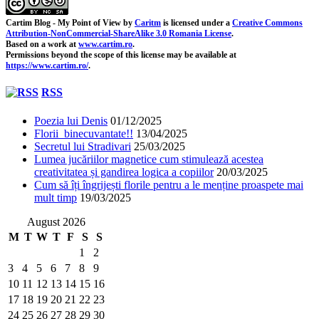
Cartim Blog - My Point of View
by
Caritm
is licensed under a
Creative Commons
Attribution-NonCommercial-ShareAlike 3.0 Romania License
.
Based on a work at
www.cartim.ro
.
Permissions beyond the scope of this license may be available at
https://www.cartim.ro/
.
RSS
Poezia lui Denis
01/12/2025
Florii binecuvantate!!
13/04/2025
Secretul lui Stradivari
25/03/2025
Lumea jucăriilor magnetice cum stimulează acestea
creativitatea și gandirea logica a copiilor
20/03/2025
Cum să îți îngrijești florile pentru a le menține proaspete mai
mult timp
19/03/2025
August 2026
M
T
W
T
F
S
S
1
2
3
4
5
6
7
8
9
10
11
12
13
14
15
16
17
18
19
20
21
22
23
24
25
26
27
28
29
30