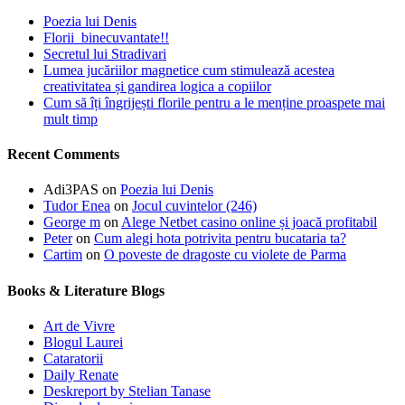
Poezia lui Denis
Florii binecuvantate!!
Secretul lui Stradivari
Lumea jucăriilor magnetice cum stimulează acestea
creativitatea și gandirea logica a copiilor
Cum să îți îngrijești florile pentru a le menține proaspete mai
mult timp
Recent Comments
Adi3PAS
on
Poezia lui Denis
Tudor Enea
on
Jocul cuvintelor (246)
George m
on
Alege Netbet casino online și joacă profitabil
Peter
on
Cum alegi hota potrivita pentru bucataria ta?
Cartim
on
O poveste de dragoste cu violete de Parma
Books & Literature Blogs
Art de Vivre
Blogul Laurei
Cataratorii
Daily Renate
Deskreport by Stelian Tanase