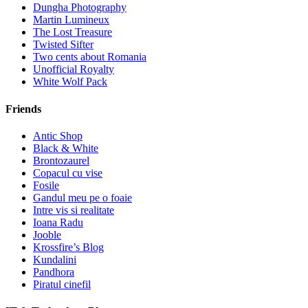
Dungha Photography
Martin Lumineux
The Lost Treasure
Twisted Sifter
Two cents about Romania
Unofficial Royalty
White Wolf Pack
Friends
Antic Shop
Black & White
Brontozaurel
Copacul cu vise
Fosile
Gandul meu pe o foaie
Intre vis si realitate
Ioana Radu
Jooble
Krossfire’s Blog
Kundalini
Pandhora
Piratul cinefil