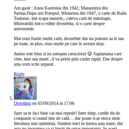
Am gasit : Anna Karenina din 1942, Manastirea din
Parma,Dupa noi Potopul, Winnetou din 1947, o carte de Radu
Tudoran, imi scapa numele,, cateva carti de mitologie,
Mizerabilii intr-o editie deosebita, si o carte despre
astronomie.
Mai erau foarte multe carti, deosebite dar nu puteam sa le iau
pe toate, in plus, erau multe pe care le aveam deja.
Junior este bine si isi asteapta caruciorul 😛 Saptamana care
vine, luni sau marti , il va primi prin curier rapid. Dar despre
asta vom scrie separat .
Reply
Dorothea
on 05/09/2014 at 17:06
Sper sa te faci bine cat mai repede! Intre timp, cartile tin de
companie si ceaiul tine de cald… dar poate n-ar strica niste
literatura mai optimista. Suntem mici in lumea asta mare, dar
asta nu inseamna ca si lipsiti de orice importanta. In acest