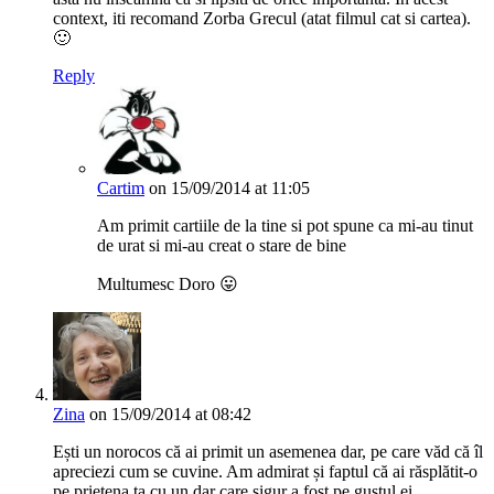
context, iti recomand Zorba Grecul (atat filmul cat si cartea).
🙂
Reply
Cartim
on 15/09/2014 at 11:05
Am primit cartiile de la tine si pot spune ca mi-au tinut
de urat si mi-au creat o stare de bine
Multumesc Doro 😛
Zina
on 15/09/2014 at 08:42
Ești un norocos că ai primit un asemenea dar, pe care văd că îl
apreciezi cum se cuvine. Am admirat și faptul că ai răsplătit-o
pe prietena ta cu un dar care sigur a fost pe gustul ei.