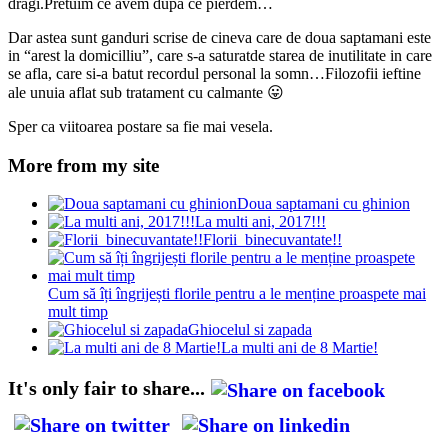
dragi.Pretuim ce avem dupa ce pierdem…
Dar astea sunt ganduri scrise de cineva care de doua saptamani este
in “arest la domicilliu”, care s-a saturatde starea de inutilitate in care
se afla, care si-a batut recordul personal la somn…Filozofii ieftine
ale unuia aflat sub tratament cu calmante 😛
Sper ca viitoarea postare sa fie mai vesela.
More from my site
Doua saptamani cu ghinion
La multi ani, 2017!!!
Florii binecuvantate!!
Cum să îți îngrijești florile pentru a le menține proaspete mai
mult timp
Ghiocelul si zapada
La multi ani de 8 Martie!
It's only fair to share...