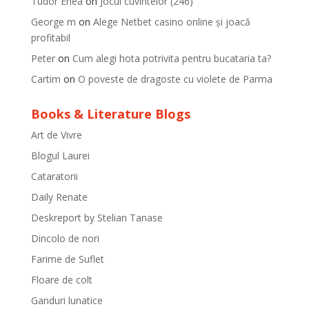
Tudor Enea
on
Jocul cuvintelor (246)
George m
on
Alege Netbet casino online și joacă
profitabil
Peter
on
Cum alegi hota potrivita pentru bucataria ta?
Cartim
on
O poveste de dragoste cu violete de Parma
Books & Literature Blogs
Art de Vivre
Blogul Laurei
Cataratorii
Daily Renate
Deskreport by Stelian Tanase
Dincolo de nori
Farime de Suflet
Floare de colt
Ganduri lunatice