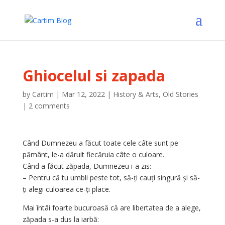
Ghiocelul si zapada
by
Cartim
|
Mar 12, 2022
|
History & Arts
,
Old Stories
|
2 comments
Când Dumnezeu a făcut toate cele câte sunt pe
pământ, le-a dăruit fiecăruia câte o culoare.
Când a făcut zăpada, Dumnezeu i-a zis:
– Pentru că tu umbli peste tot, să-ți cauți singură și să-
ți alegi culoarea ce-ți place.
Mai întâi foarte bucuroasă că are libertatea de a alege,
zăpada s-a dus la iarbă: