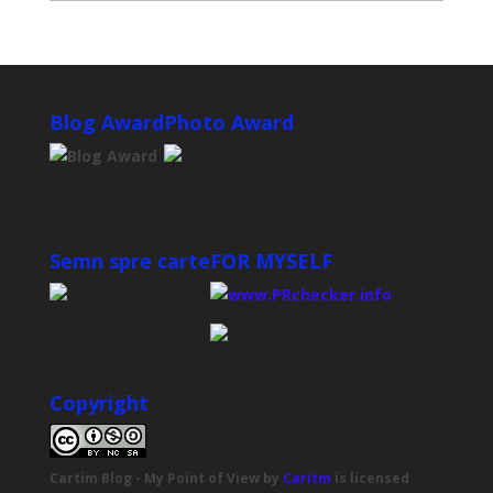
Blog Award
Photo Award
Semn spre carte
FOR MYSELF
Copyright
Cartim Blog - My Point of View
by
Caritm
is licensed