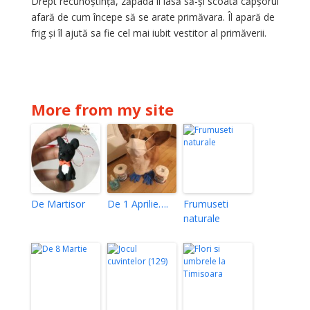
Drept recunoștință, zăpada îl lasă să-și scoată căpșorul
afară de cum începe să se arate primăvara. Îl apară de
frig și îl ajută sa fie cel mai iubit vestitor al primăverii.
More from my site
De Martisor
De 1 Aprilie….
Frumuseti
naturale