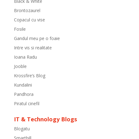
Black & White
Brontozaurel
Copacul cu vise
Fosile
Gandul meu pe o foaie
Intre vis si realitate
Ioana Radu
Jooble
Krossfire’s Blog
Kundalini
Pandhora
Piratul cinefil
IT & Technology Blogs
Blogatu
Smartbill