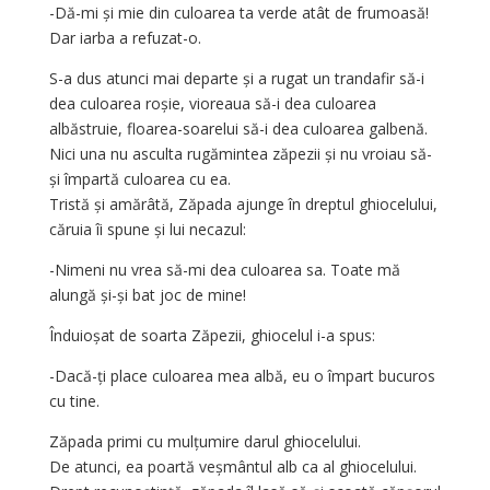
-Dă-mi și mie din culoarea ta verde atât de frumoasă!
Dar iarba a refuzat-o.
S-a dus atunci mai departe și a rugat un trandafir să-i
dea culoarea roșie, vioreaua să-i dea culoarea
albăstruie, floarea-soarelui să-i dea culoarea galbenă.
Nici una nu asculta rugămintea zăpezii și nu vroiau să-
și împartă culoarea cu ea.
Tristă și amărâtă, Zăpada ajunge în dreptul ghiocelului,
căruia îi spune și lui necazul:
-Nimeni nu vrea să-mi dea culoarea sa. Toate mă
alungă și-și bat joc de mine!
Înduioșat de soarta Zăpezii, ghiocelul i-a spus:
-Dacă-ți place culoarea mea albă, eu o împart bucuros
cu tine.
Zăpada primi cu mulțumire darul ghiocelului.
De atunci, ea poartă veșmântul alb ca al ghiocelului.