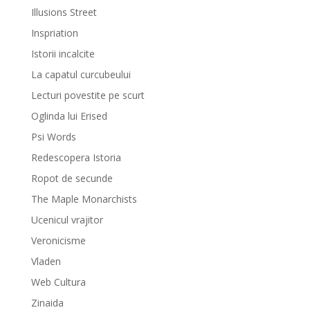
Illusions Street
Inspriation
Istorii incalcite
La capatul curcubeului
Lecturi povestite pe scurt
Oglinda lui Erised
Psi Words
Redescopera Istoria
Ropot de secunde
The Maple Monarchists
Ucenicul vrajitor
Veronicisme
Vladen
Web Cultura
Zinaida