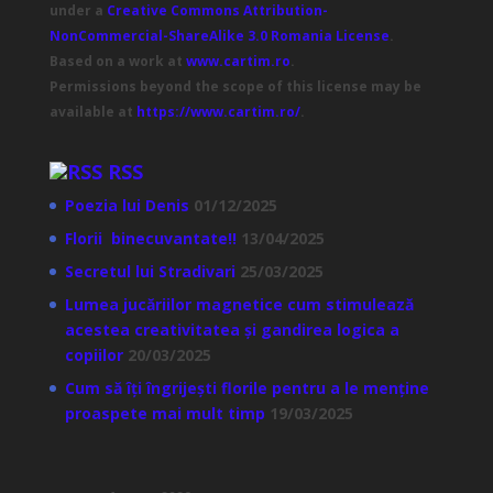
under a
Creative Commons Attribution-
NonCommercial-ShareAlike 3.0 Romania License
.
Based on a work at
www.cartim.ro
.
Permissions beyond the scope of this license may be
available at
https://www.cartim.ro/
.
RSS
Poezia lui Denis
01/12/2025
Florii binecuvantate!!
13/04/2025
Secretul lui Stradivari
25/03/2025
Lumea jucăriilor magnetice cum stimulează
acestea creativitatea și gandirea logica a
copiilor
20/03/2025
Cum să îți îngrijești florile pentru a le menține
proaspete mai mult timp
19/03/2025