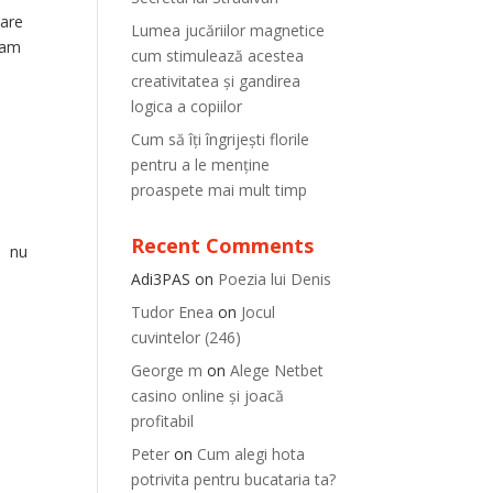
tare
Lumea jucăriilor magnetice
d am
cum stimulează acestea
creativitatea și gandirea
logica a copiilor
Cum să îți îngrijești florile
pentru a le menține
proaspete mai mult timp
Recent Comments
u nu
Adi3PAS
on
Poezia lui Denis
Tudor Enea
on
Jocul
cuvintelor (246)
George m
on
Alege Netbet
casino online și joacă
profitabil
Peter
on
Cum alegi hota
potrivita pentru bucataria ta?