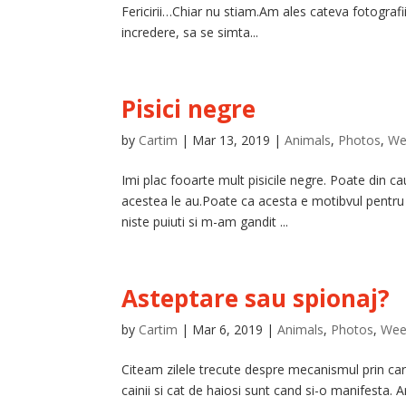
Fericirii…Chiar nu stiam.Am ales cateva fotografi
incredere, sa se simta...
Pisici negre
by
Cartim
|
Mar 13, 2019
|
Animals
,
Photos
,
We
Imi plac fooarte mult pisicile negre. Poate din cau
acestea le au.Poate ca acesta e motibvul pent
niste puiuti si m-am gandit ...
Asteptare sau spionaj?
by
Cartim
|
Mar 6, 2019
|
Animals
,
Photos
,
Wee
Citeam zilele trecute despre mecanismul prin care 
cainii si cat de haiosi sunt cand si-o manifesta.