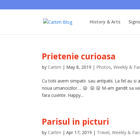
History & Arts
Sign
Prietenie curioasa
by
Cartim
|
May 8, 2019
|
Photos
,
Weekly & Fa
Cu totii avem simpatii sau antipatii. La fel au si
noua umanoizilor…. 😛 😛 😛 M-am gandit sa va pr
fara cuvinte. Happy...
Parisul in picturi
by
Cartim
|
Apr 17, 2019
|
Travel
,
Weekly & Fa