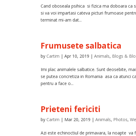
Cand oboseala psihica si fizica ma doboara ca 
si va voi impartasi cateva picturi frumoase pentr
terminat mi-am dat...
Frumusete salbatica
by
Cartim
|
Apr 10, 2019
|
Animals
,
Blogs & Blo
Imi plac animalele salbatice. Sunt deosebite, m
se putea concretiza in Romania asa ca atunci c
pentru a face o...
Prieteni fericiti
by
Cartim
|
Mar 20, 2019
|
Animals
,
Photos
,
We
Azi este echinoctiul de primavara, la noapte va f