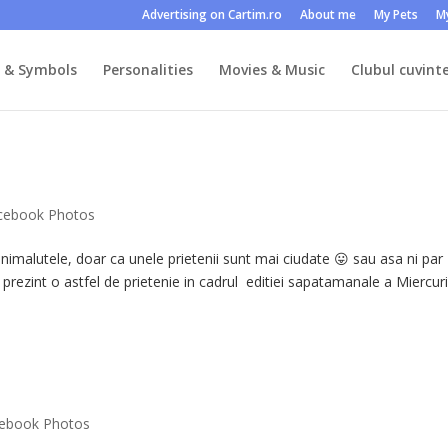
Advertising on Cartim.ro
About me
My Pets
M
s & Symbols
Personalities
Movies & Music
Clubul cuvinte
cebook Photos
 animalutele, doar ca unele prietenii sunt mai ciudate 😛 sau asa ni par
ezint o astfel de prietenie in cadrul editiei sapatamanale a Miercuri
cebook Photos