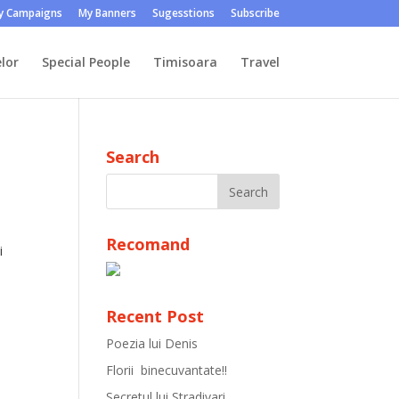
y Campaigns
My Banners
Sugesstions
Subscribe
lor
Special People
Timisoara
Travel
Search
Recomand
i
Recent Post
Poezia lui Denis
Florii binecuvantate!!
Secretul lui Stradivari