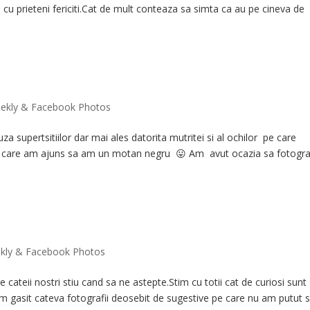
i cu prieteni fericiti.Cat de mult conteaza sa simta ca au pe cineva de
ekly & Facebook Photos
za supertsitiilor dar mai ales datorita mutritei si al ochilor pe care
ru care am ajuns sa am un motan negru 😛 Am avut ocazia sa fotogra
kly & Facebook Photos
cateii nostri stiu cand sa ne astepte.Stim cu totii cat de curiosi sunt
 Am gasit cateva fotografii deosebit de sugestive pe care nu am putut 