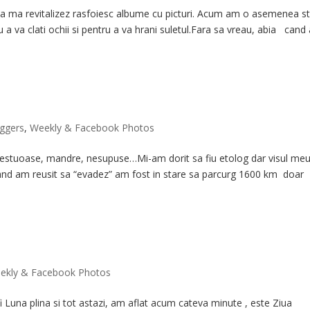
sa ma revitalizez rasfoiesc albume cu picturi. Acum am o asemenea s
u a va clati ochii si pentru a va hrani suletul.Fara sa vreau, abia can
ggers
,
Weekly & Facebook Photos
aiestuoase, mandre, nesupuse…Mi-am dorit sa fiu etolog dar visul me
and am reusit sa “evadez” am fost in stare sa parcurg 1600 km doar
ekly & Facebook Photos
i Luna plina si tot astazi, am aflat acum cateva minute , este Ziua