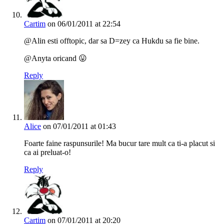
Cartim
on 06/01/2011 at 22:54
@Alin esti offtopic, dar sa D=zey ca Hukdu sa fie bine.
@Anyta oricand 😛
Reply
Alice
on 07/01/2011 at 01:43
Foarte faine raspunsurile! Ma bucur tare mult ca ti-a placut si
ca ai preluat-o!
Reply
Cartim
on 07/01/2011 at 20:20