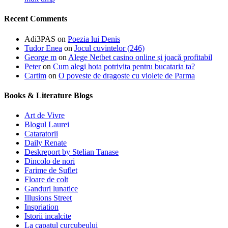
Recent Comments
Adi3PAS
on
Poezia lui Denis
Tudor Enea
on
Jocul cuvintelor (246)
George m
on
Alege Netbet casino online și joacă profitabil
Peter
on
Cum alegi hota potrivita pentru bucataria ta?
Cartim
on
O poveste de dragoste cu violete de Parma
Books & Literature Blogs
Art de Vivre
Blogul Laurei
Cataratorii
Daily Renate
Deskreport by Stelian Tanase
Dincolo de nori
Farime de Suflet
Floare de colt
Ganduri lunatice
Illusions Street
Inspriation
Istorii incalcite
La capatul curcubeului