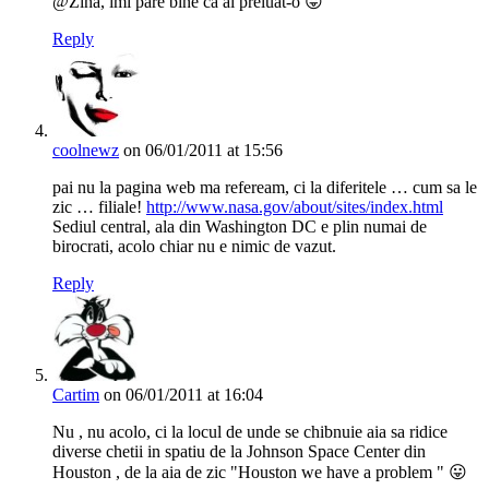
@Zina, imi pare bine ca ai preluat-o 😛
Reply
coolnewz
on 06/01/2011 at 15:56
pai nu la pagina web ma refeream, ci la diferitele … cum sa le
zic … filiale!
http://www.nasa.gov/about/sites/index.html
Sediul central, ala din Washington DC e plin numai de
birocrati, acolo chiar nu e nimic de vazut.
Reply
Cartim
on 06/01/2011 at 16:04
Nu , nu acolo, ci la locul de unde se chibnuie aia sa ridice
diverse chetii in spatiu de la Johnson Space Center din
Houston , de la aia de zic "Houston we have a problem " 😛