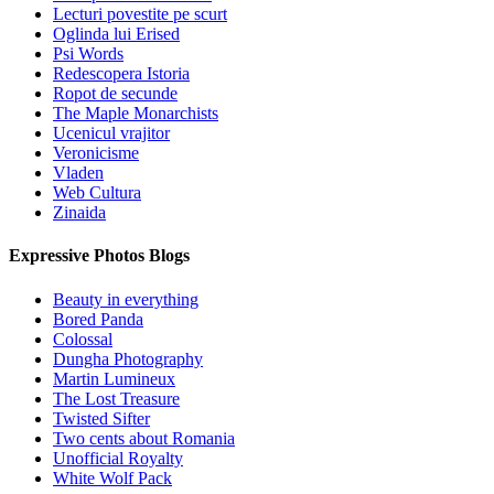
Lecturi povestite pe scurt
Oglinda lui Erised
Psi Words
Redescopera Istoria
Ropot de secunde
The Maple Monarchists
Ucenicul vrajitor
Veronicisme
Vladen
Web Cultura
Zinaida
Expressive Photos Blogs
Beauty in everything
Bored Panda
Colossal
Dungha Photography
Martin Lumineux
The Lost Treasure
Twisted Sifter
Two cents about Romania
Unofficial Royalty
White Wolf Pack