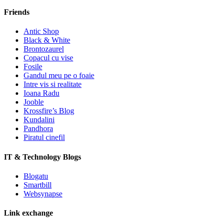
Friends
Antic Shop
Black & White
Brontozaurel
Copacul cu vise
Fosile
Gandul meu pe o foaie
Intre vis si realitate
Ioana Radu
Jooble
Krossfire’s Blog
Kundalini
Pandhora
Piratul cinefil
IT & Technology Blogs
Blogatu
Smartbill
Websynapse
Link exchange