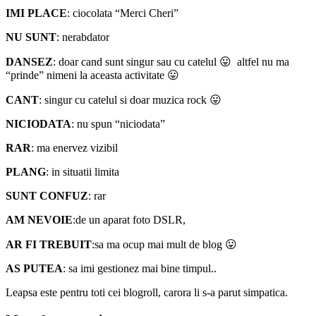
IMI PLACE
: ciocolata “Merci Cheri”
NU SUNT
: nerabdator
DANSEZ
: doar cand sunt singur sau cu catelul 😛 altfel nu ma
“prinde” nimeni la aceasta activitate 😛
CANT
: singur cu catelul si doar muzica rock 😛
NICIODATA
: nu spun “niciodata”
RAR
: ma enervez vizibil
PLANG
: in situatii limita
SUNT CONFUZ
: rar
AM NEVOIE
:de un aparat foto DSLR,
AR FI TREBUIT
:sa ma ocup mai mult de blog 😛
AS PUTEA
: sa imi gestionez mai bine timpul..
Leapsa este pentru toti cei blogroll, carora li s-a parut simpatica.