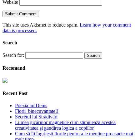
Website
This site uses Akismet to reduce spam.
Learn how your comment
data is processed.
Search
Search for:
Recomand
Recent Post
Poezia lui Denis
Florii binecuvantate!!
Secretul lui Stradivari
Lumea jucăriilor magnetice cum stimulează acestea
creativitatea și gandirea logica a copiilor
Cum să îți îngrijești florile pentru a le menține proaspete mai
mult timp