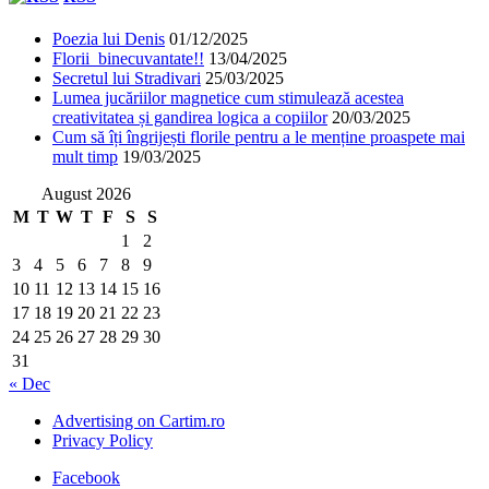
Poezia lui Denis
01/12/2025
Florii binecuvantate!!
13/04/2025
Secretul lui Stradivari
25/03/2025
Lumea jucăriilor magnetice cum stimulează acestea
creativitatea și gandirea logica a copiilor
20/03/2025
Cum să îți îngrijești florile pentru a le menține proaspete mai
mult timp
19/03/2025
August 2026
M
T
W
T
F
S
S
1
2
3
4
5
6
7
8
9
10
11
12
13
14
15
16
17
18
19
20
21
22
23
24
25
26
27
28
29
30
31
« Dec
Advertising on Cartim.ro
Privacy Policy
Facebook