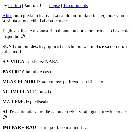
by
Cartim
|
Jan 6, 2011
|
Lepse
|
16 comments
Alice
mi-a predat o leapsa. La cat de profunda este a ei, mi-e sa nu
se simta aiurea citind aberatile mele.
Eh,this is it, alte raspunsuri mai bune nu am la ora actuala..chestie de
inspiratie 😛
SUNT:
un om deschis, optimist si echilibrat.. imi place sa cominic in
orice mod….
A S VREA
: sa vizitez NASA
PASTREZ
:bonul de casa
MI-AS FI DORIT
: sa-i cunosc pe Freud sau Einstein
NU IMI PLACE
: prostia
MA TEM
: de plictiseala
AUD
: ce trebuie si multe ce nu ar trebui sa ajunga la urechile mele
😛
IMI PARE RAU
: ca nu pot face mai mult …