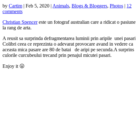
by
Cartim
|
Feb 5, 2020
|
Animals
,
Blogs & Bloggers
,
Photos
|
12
comments
Christian Spencer
este un fotograf australian care a ridicat o pasiune
la rang de arta.
A reusit sa surprinda defragmentarea luminii prin aripile unei pasari
Colibri ceea ce reprezinta o adevarat provocare avand in vedere ca
aceasta mica pasare are 80 de batai de aripi pe secunda.A surprins
culorile curcubeului trecand prin penajul micutei pasari.
Enjoy it 😛