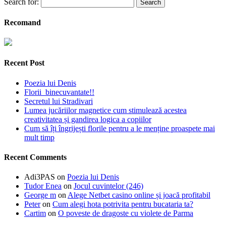
Search for:
Recomand
Recent Post
Poezia lui Denis
Florii binecuvantate!!
Secretul lui Stradivari
Lumea jucăriilor magnetice cum stimulează acestea
creativitatea și gandirea logica a copiilor
Cum să îți îngrijești florile pentru a le menține proaspete mai
mult timp
Recent Comments
Adi3PAS
on
Poezia lui Denis
Tudor Enea
on
Jocul cuvintelor (246)
George m
on
Alege Netbet casino online și joacă profitabil
Peter
on
Cum alegi hota potrivita pentru bucataria ta?
Cartim
on
O poveste de dragoste cu violete de Parma