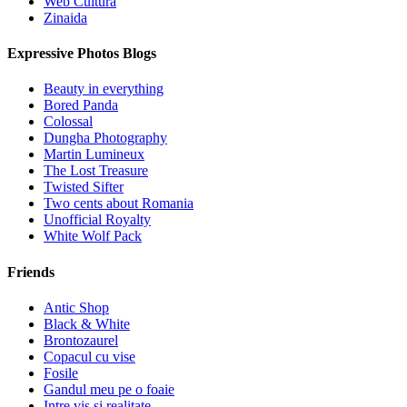
Web Cultura
Zinaida
Expressive Photos Blogs
Beauty in everything
Bored Panda
Colossal
Dungha Photography
Martin Lumineux
The Lost Treasure
Twisted Sifter
Two cents about Romania
Unofficial Royalty
White Wolf Pack
Friends
Antic Shop
Black & White
Brontozaurel
Copacul cu vise
Fosile
Gandul meu pe o foaie
Intre vis si realitate