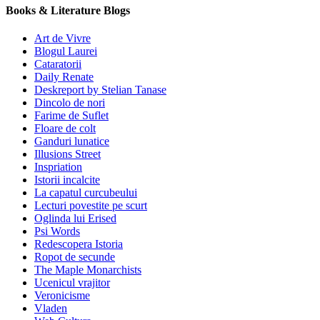
Books & Literature Blogs
Art de Vivre
Blogul Laurei
Cataratorii
Daily Renate
Deskreport by Stelian Tanase
Dincolo de nori
Farime de Suflet
Floare de colt
Ganduri lunatice
Illusions Street
Inspriation
Istorii incalcite
La capatul curcubeului
Lecturi povestite pe scurt
Oglinda lui Erised
Psi Words
Redescopera Istoria
Ropot de secunde
The Maple Monarchists
Ucenicul vrajitor
Veronicisme
Vladen