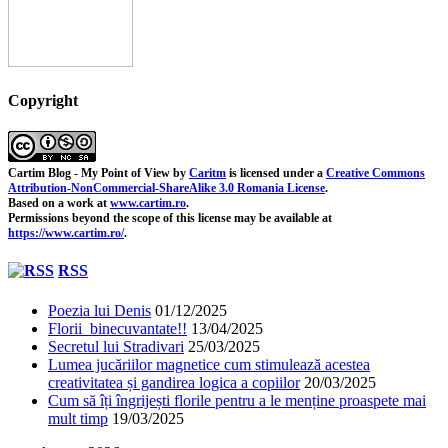
Copyright
Cartim Blog - My Point of View
by
Caritm
is licensed under a
Creative Commons
Attribution-NonCommercial-ShareAlike 3.0 Romania License
.
Based on a work at
www.cartim.ro
.
Permissions beyond the scope of this license may be available at
https://www.cartim.ro/
.
RSS
Poezia lui Denis
01/12/2025
Florii binecuvantate!!
13/04/2025
Secretul lui Stradivari
25/03/2025
Lumea jucăriilor magnetice cum stimulează acestea
creativitatea și gandirea logica a copiilor
20/03/2025
Cum să îți îngrijești florile pentru a le menține proaspete mai
mult timp
19/03/2025