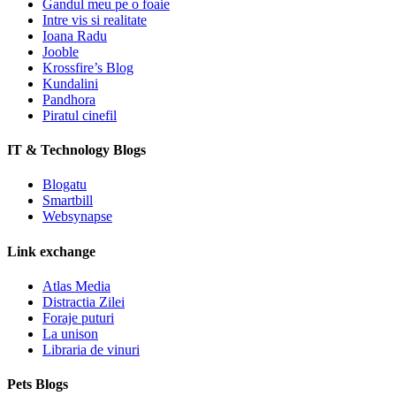
Gandul meu pe o foaie
Intre vis si realitate
Ioana Radu
Jooble
Krossfire’s Blog
Kundalini
Pandhora
Piratul cinefil
IT & Technology Blogs
Blogatu
Smartbill
Websynapse
Link exchange
Atlas Media
Distractia Zilei
Foraje puturi
La unison
Libraria de vinuri
Pets Blogs