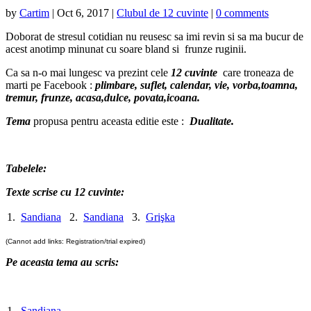
by
Cartim
|
Oct 6, 2017
|
Clubul de 12 cuvinte
|
0 comments
Doborat de stresul cotidian nu reusesc sa imi revin si sa ma bucur de
acest anotimp minunat cu soare bland si frunze ruginii.
Ca sa n-o mai lungesc va prezint cele
12 cuvinte
care troneaza de
marti pe Facebook :
plimbare, suflet, calendar, vie, vorba,toamna,
tremur, frunze, acasa,dulce, povata,icoana.
Tema
propusa pentru aceasta editie este :
Dualitate.
Tabelele:
Texte scrise cu 12 cuvinte:
1.
Sandiana
2.
Sandiana
3.
Grişka
(Cannot add links: Registration/trial expired)
Pe aceasta tema au scris:
1.
Sandiana