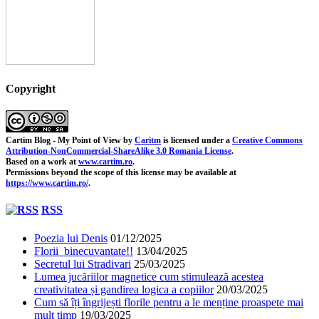
Copyright
Cartim Blog - My Point of View
by
Caritm
is licensed under a
Creative Commons
Attribution-NonCommercial-ShareAlike 3.0 Romania License
.
Based on a work at
www.cartim.ro
.
Permissions beyond the scope of this license may be available at
https://www.cartim.ro/
.
RSS
Poezia lui Denis
01/12/2025
Florii binecuvantate!!
13/04/2025
Secretul lui Stradivari
25/03/2025
Lumea jucăriilor magnetice cum stimulează acestea
creativitatea și gandirea logica a copiilor
20/03/2025
Cum să îți îngrijești florile pentru a le menține proaspete mai
mult timp
19/03/2025