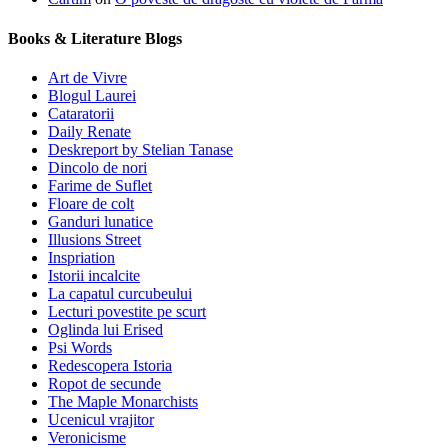
Books & Literature Blogs
Art de Vivre
Blogul Laurei
Cataratorii
Daily Renate
Deskreport by Stelian Tanase
Dincolo de nori
Farime de Suflet
Floare de colt
Ganduri lunatice
Illusions Street
Inspriation
Istorii incalcite
La capatul curcubeului
Lecturi povestite pe scurt
Oglinda lui Erised
Psi Words
Redescopera Istoria
Ropot de secunde
The Maple Monarchists
Ucenicul vrajitor
Veronicisme