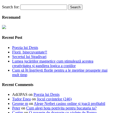
Search for:
Recomand
Recent Post
Poezia lui Denis
Florii binecuvantate!!
Secretul lui Stradivari
Lumea jucăriilor magnetice cum stimulează acestea
creativitatea și gandirea logica a copiilor
Cum să îți îngrijești florile pentru a le menține proaspete mai
mult timp
Recent Comments
Adi3PAS
on
Poezia lui Denis
Tudor Enea
on
Jocul cuvintelor (246)
George m
on
Alege Netbet casino online și joacă profitabil
Peter
on
Cum alegi hota potrivita pentru bucataria ta?
Cartim
on
O poveste de dragoste cu violete de Parma