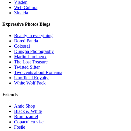
Vladen
Web Cultura
Zinaida
Expressive Photos Blogs
Beauty in everything
Bored Panda
Colossal
Dungha Photography
Martin Lumineux
The Lost Treasure
Twisted Sifter
Two cents about Romania
Unofficial Royalty
White Wolf Pack
Friends
Antic Shop
Black & White
Brontozaurel
Copacul cu vise
Fosile