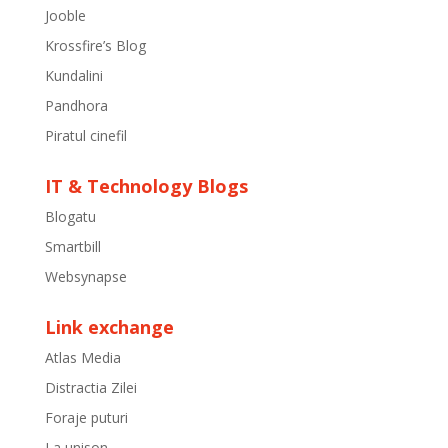
Jooble
Krossfire’s Blog
Kundalini
Pandhora
Piratul cinefil
IT & Technology Blogs
Blogatu
Smartbill
Websynapse
Link exchange
Atlas Media
Distractia Zilei
Foraje puturi
La unison