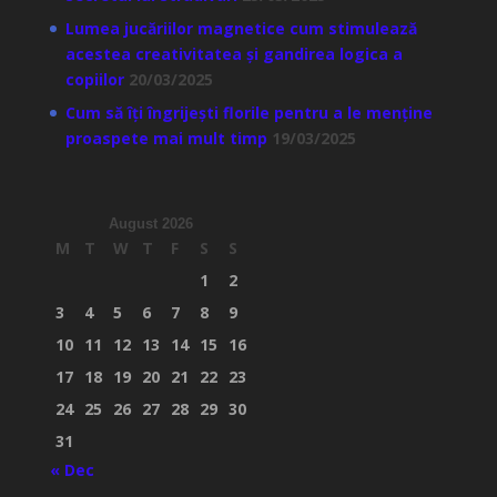
Lumea jucăriilor magnetice cum stimulează
acestea creativitatea și gandirea logica a
copiilor
20/03/2025
Cum să îți îngrijești florile pentru a le menține
proaspete mai mult timp
19/03/2025
August 2026
M
T
W
T
F
S
S
1
2
3
4
5
6
7
8
9
10
11
12
13
14
15
16
17
18
19
20
21
22
23
24
25
26
27
28
29
30
31
« Dec