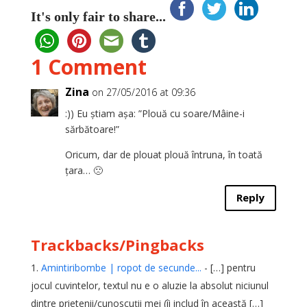
It's only fair to share...
1 Comment
Zina
on 27/05/2016 at 09:36
:)) Eu știam așa: ”Plouă cu soare/Mâine-i
sărbătoare!”
Oricum, dar de plouat plouă întruna, în toată
țara… 🙁
Reply
Trackbacks/Pingbacks
Amintiribombe | ropot de secunde...
- […] pentru
jocul cuvintelor, textul nu e o aluzie la absolut niciunul
dintre prietenii/cunoscuţii mei (îi includ în această […]