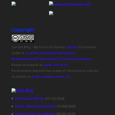
Copyright
Cartim Blog - My Point of View
by
Caritm
is licensed
under a
Creative Commons Attribution-
NonCommercial-ShareAlike 3.0 Romania License
.
Based on a work at
www.cartim.ro
.
Permissions beyond the scope of this license may be
available at
https://www.cartim.ro/
.
RSS
Poezia lui Denis
01/12/2025
Florii binecuvantate!!
13/04/2025
Secretul lui Stradivari
25/03/2025