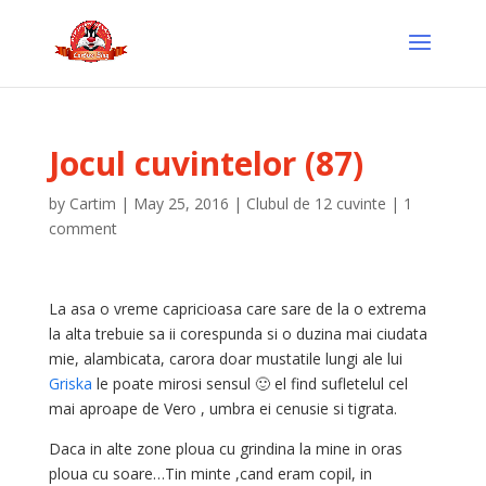
Jocul cuvintelor (87)
by
Cartim
|
May 25, 2016
|
Clubul de 12 cuvinte
|
1
comment
La asa o vreme capricioasa care sare de la o extrema
la alta trebuie sa ii corespunda si o duzina mai ciudata
mie, alambicata, carora doar mustatile lungi ale lui
Griska
le poate mirosi sensul 🙂 el find sufletelul cel
mai aproape de Vero , umbra ei cenusie si tigrata.
Daca in alte zone ploua cu grindina la mine in oras
ploua cu soare…Tin minte ,cand eram copil, in