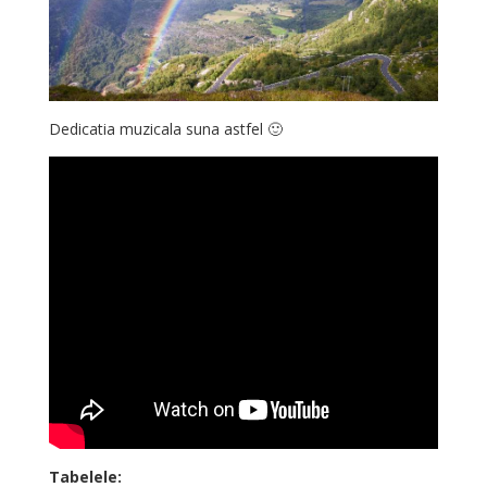
Dedicatia muzicala suna astfel 🙂
Tabelele: