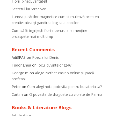
Florii binecuvantate!!
Secretul lui Stradivari
Lumea jucăriilor magnetice cum stimulează acestea
creativitatea și gandirea logica a copiilor
Cum să îți îngrijești florile pentru a le menține
proaspete mai mult timp
Recent Comments
Adi3PAS
on
Poezia lui Denis
Tudor Enea
on
Jocul cuvintelor (246)
George m
on
Alege Netbet casino online și joacă
profitabil
Peter
on
Cum alegi hota potrivita pentru bucataria ta?
Cartim
on
O poveste de dragoste cu violete de Parma
Books & Literature Blogs
Art de Vivre