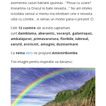
asemenea cazuri batranii spuneau : “Ploua cu soare?
Inseamna ca Dracul isi bate nevasta…” Nu am inteles
nciodata sensul si mereu ma intrebam cine e nevasta
celui cu cornite….A ramas un mister pana-n prezent 🙂
Cele
12 cuvinte
ale acestei saptamani
sunt:
damblama, aberantic, vocerşit, galantopaz,
ambalajurat, primavaratura, floribile, iubireal,
sarutil, eroticnit, amagini, duzinarmare
.
Ca
tema
Vero
ne propune:
Amintiribombe
.
Trei imagini pentru inspiratie va daruiesc: