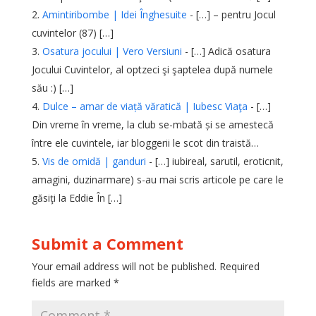
Amintiribombe | Idei Înghesuite
- […] – pentru Jocul
cuvintelor (87) […]
Osatura jocului | Vero Versiuni
- […] Adică osatura
Jocului Cuvintelor, al optzeci şi şaptelea după numele
său :) […]
Dulce – amar de viață văratică | Iubesc Viaţa
- […]
Din vreme în vreme, la club se-mbată și se amestecă
între ele cuvintele, iar bloggerii le scot din traistă…
Vis de omidă | ganduri
- […] iubireal, sarutil, eroticnit,
amagini, duzinarmare) s-au mai scris articole pe care le
găsiţi la Eddie În […]
Submit a Comment
Your email address will not be published.
Required
fields are marked
*