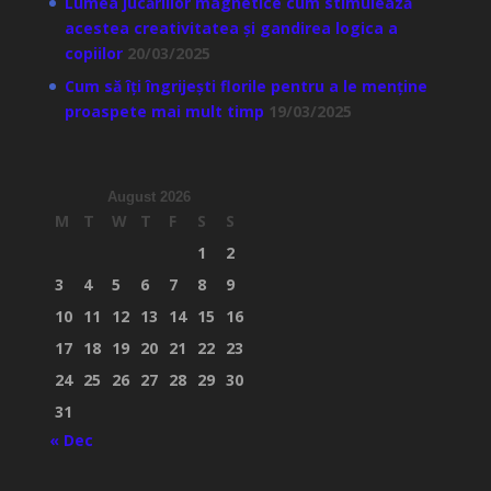
Lumea jucăriilor magnetice cum stimulează
acestea creativitatea și gandirea logica a
copiilor
20/03/2025
Cum să îți îngrijești florile pentru a le menține
proaspete mai mult timp
19/03/2025
August 2026
M
T
W
T
F
S
S
1
2
3
4
5
6
7
8
9
10
11
12
13
14
15
16
17
18
19
20
21
22
23
24
25
26
27
28
29
30
31
« Dec