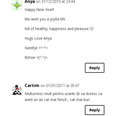
Anya
on 31/12/2010 at 23:44
Happy New Year!!
We wish you a joyful life
full of healthy, happiness and pleasure 🙂
Hugs Love Anya
Kareltje =^.^=
Betsie =(^.^)=
Reply
Cartim
on 01/01/2011 at 05:47
Multumesc mult pentru urarile 😛 va doresc sa
aveti un an cat mai fericit , cat mai bun.
Reply