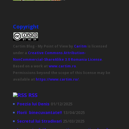
Copyright
Cartim Blog - My Point of View
by
Caritm
is licensed
under a
Creative Commons Attribution-
NonCommercial-ShareAlike 3.0 Romania License
.
Based on a work at
www.cartim.ro
.
Permissions beyond the scope of this license may be
available at
https://www.cartim.ro/
.
RSS
Poezia lui Denis
01/12/2025
Florii binecuvantate!!
13/04/2025
Secretul lui Stradivari
25/03/2025