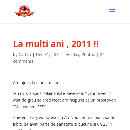
La multi ani , 2011 !!
by
Cartim
|
Dec 31, 2010
|
Holiday
,
Photos
|
24
comments
Am ajuns la sfarsit de an …
Ieri mi s-a spus “Maine este Revelionul” , mi -a venit
atat de greu sa cred incat am raspuns ca un prostovan
“Maineeeeee????”
Prieteni dragi va doresc un An Nou cat mai bun , sa fiti
iubiti, sa aveti parte de sanatate si bucurie si un 2011