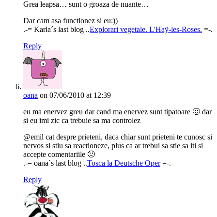
Grea leapsa… sunt o groaza de nuante…
Dar cam asa functionez si eu:))
.-= Karla´s last blog ..
Explorari vegetale. L'Haÿ-les-Roses.
=-.
Reply
oana
on 07/06/2010 at 12:39
eu ma enervez greu dar cand ma enervez sunt tipatoare 🙂 dar
si eu imi zic ca trebuie sa ma controlez
@emil cat despre prieteni, daca chiar sunt prieteni te cunosc si
nervos si stiu sa reactioneze, plus ca ar trebui sa stie sa iti si
accepte comentariile 🙂
.-= oana´s last blog ..
Tosca la Deutsche Oper
=-.
Reply