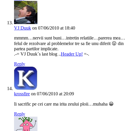
VJ Duuk
on 07/06/2010 at 18:40
mmmm…nervii sunt buni…intretin relatiile…parerea mea…
felul de rezolvare al problemelor tre sa fie unu diferit 😛 din
partea partilor implicate.
.-= VJ Duuk´s last blog ..
Header Up!
=-.
Reply
krossfire
on 07/06/2010 at 20:09
Ii sacrific pe cei care ma irita zeului ploii…muhaha 😀
Reply