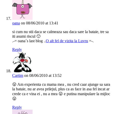
oana
on 08/06/2010 at 13:41
si cum nu stii daca se calmeaza sau daca sare la bataie, tre sa
iti asumi riscul 🙂
.-= oana´s last blog ..
O alt fel de vizita la Luvru
=-.
Reply
Cartim
on 08/06/2010 at 13:52
😛 Am experienta cu mama mea , nu cred caar ajunge sa sara
la bataie, nu ar avea prilejul, plus ca as face in asa fel incat ar
crede ca e vina ei , nu a mea 😛 e putina manipulare la mijloc
😛
Reply