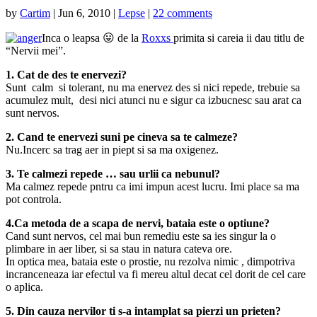
by
Cartim
|
Jun 6, 2010
|
Lepse
|
22 comments
Inca o leapsa 😛 de la
Roxxs
primita si careia ii dau titlu de
“Nervii mei”.
1. Cat de des te enervezi?
Sunt calm si tolerant, nu ma enervez des si nici repede, trebuie sa
acumulez mult, desi nici atunci nu e sigur ca izbucnesc sau arat ca
sunt nervos.
2. Cand te enervezi suni pe cineva sa te calmeze?
Nu.Incerc sa trag aer in piept si sa ma oxigenez.
3. Te calmezi repede … sau urlii ca nebunul?
Ma calmez repede pntru ca imi impun acest lucru. Imi place sa ma
pot controla.
4.Ca metoda de a scapa de nervi, bataia este o optiune?
Cand sunt nervos, cel mai bun remediu este sa ies singur la o
plimbare in aer liber, si sa stau in natura cateva ore.
In optica mea, bataia este o prostie, nu rezolva nimic , dimpotriva
incranceneaza iar efectul va fi mereu altul decat cel dorit de cel care
o aplica.
5. Din cauza nervilor ti s-a intamplat sa pierzi un prieten?