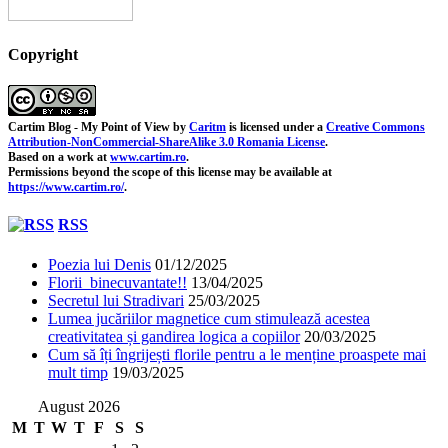
Copyright
Cartim Blog - My Point of View
by
Caritm
is licensed under a
Creative Commons
Attribution-NonCommercial-ShareAlike 3.0 Romania License
.
Based on a work at
www.cartim.ro
.
Permissions beyond the scope of this license may be available at
https://www.cartim.ro/
.
RSS
Poezia lui Denis
01/12/2025
Florii binecuvantate!!
13/04/2025
Secretul lui Stradivari
25/03/2025
Lumea jucăriilor magnetice cum stimulează acestea
creativitatea și gandirea logica a copiilor
20/03/2025
Cum să îți îngrijești florile pentru a le menține proaspete mai
mult timp
19/03/2025
August 2026
M
T
W
T
F
S
S