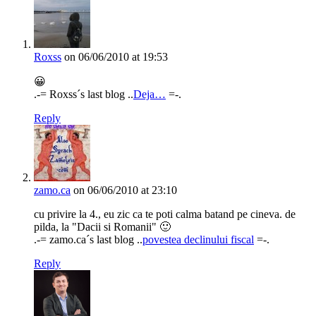
Roxss
on 06/06/2010 at 19:53
😀
.-= Roxss´s last blog ..
Deja…
=-.
Reply
zamo.ca
on 06/06/2010 at 23:10
cu privire la 4., eu zic ca te poti calma batand pe cineva. de
pilda, la "Dacii si Romanii" 🙂
.-= zamo.ca´s last blog ..
povestea declinului fiscal
=-.
Reply