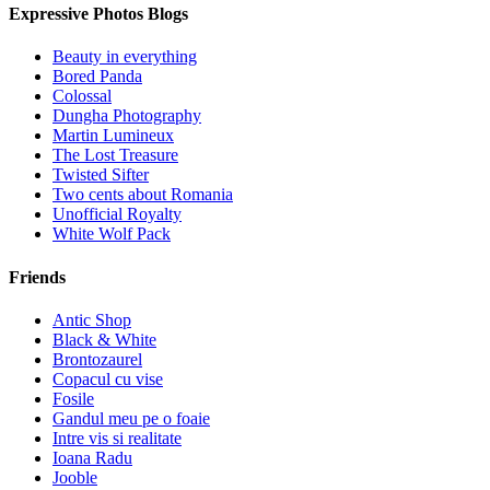
Expressive Photos Blogs
Beauty in everything
Bored Panda
Colossal
Dungha Photography
Martin Lumineux
The Lost Treasure
Twisted Sifter
Two cents about Romania
Unofficial Royalty
White Wolf Pack
Friends
Antic Shop
Black & White
Brontozaurel
Copacul cu vise
Fosile
Gandul meu pe o foaie
Intre vis si realitate
Ioana Radu
Jooble