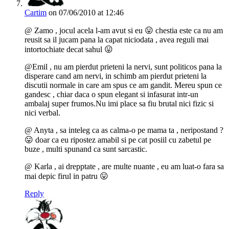
Cartim
on 07/06/2010 at 12:46
@ Zamo , jocul acela l-am avut si eu 😛 chestia este ca nu am
reusit sa il jucam pana la capat niciodata , avea reguli mai
intortochiate decat sahul 😛
@Emil , nu am pierdut prieteni la nervi, sunt politicos pana la
disperare cand am nervi, in schimb am pierdut prieteni la
discutii normale in care am spus ce am gandit. Mereu spun ce
gandesc , chiar daca o spun elegant si infasurat intr-un
ambalaj super frumos.Nu imi place sa fiu brutal nici fizic si
nici verbal.
@ Anyta , sa inteleg ca as calma-o pe mama ta , neripostand ?
😛 doar ca eu ripostez amabil si pe cat posiil cu zabetul pe
buze , multi spunand ca sunt sarcastic.
@ Karla , ai drepptate , are multe nuante , eu am luat-o fara sa
mai depic firul in patru 😛
Reply