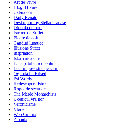
Art de Vivre
Blogul Laurei
Cataratorii
Daily Renate
Deskreport by Stelian Tanase
Dincolo de nori
Farime de Suflet
Floare de colt
Ganduri lunatice
Illusions Street
Inspriation
Istorii incalcite
La capatul curcubeului
Lecturi povestite pe scurt
Oglinda lui Erised
Psi Words
Redescopera Istoria
Ropot de secunde
The Maple Monarchists
Ucenicul vrajitor
Veronicisme
Vladen
Web Cultura
Zinaida