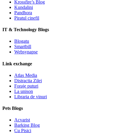
Krossfire’s Blog
Kundalini
Pandhora
Piratul cinefil
IT & Technology Blogs
Blogatu
Smartbill
Websynapse
Link exchange
Atlas Media
Distractia Zilei
Foraje puturi
La unison
Libraria de vinuri
Pets Blogs
Acvarist
Barking Blog
Cu Pisici