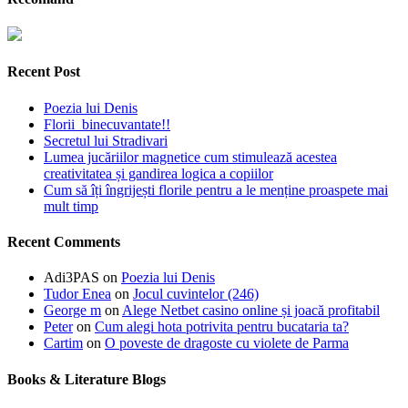
Recent Post
Poezia lui Denis
Florii binecuvantate!!
Secretul lui Stradivari
Lumea jucăriilor magnetice cum stimulează acestea
creativitatea și gandirea logica a copiilor
Cum să îți îngrijești florile pentru a le menține proaspete mai
mult timp
Recent Comments
Adi3PAS
on
Poezia lui Denis
Tudor Enea
on
Jocul cuvintelor (246)
George m
on
Alege Netbet casino online și joacă profitabil
Peter
on
Cum alegi hota potrivita pentru bucataria ta?
Cartim
on
O poveste de dragoste cu violete de Parma
Books & Literature Blogs