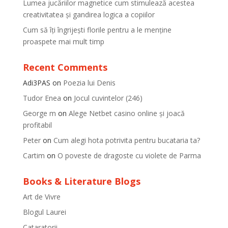
Lumea jucăriilor magnetice cum stimulează acestea
creativitatea și gandirea logica a copiilor
Cum să îți îngrijești florile pentru a le menține
proaspete mai mult timp
Recent Comments
Adi3PAS
on
Poezia lui Denis
Tudor Enea
on
Jocul cuvintelor (246)
George m
on
Alege Netbet casino online și joacă
profitabil
Peter
on
Cum alegi hota potrivita pentru bucataria ta?
Cartim
on
O poveste de dragoste cu violete de Parma
Books & Literature Blogs
Art de Vivre
Blogul Laurei
Cataratorii