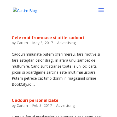
Cele mai frumoase si utile cadouri
by
Cartim
|
May 3, 2017
|
Advertising
Cadouri minunate putem oferi mereu, fara motive si
fara asteptari celor dragi, in afara unui zambet de
multumire. Cand sunt stranse toate la un loc: carti,
jocuri si boardgame sarcina este mult mai usoara.
Putem petrece cat timp dorim in magazinul online
BookCity.ro,...
Cadouri personalizate
by
Cartim
|
Feb 3, 2017
|
Advertising
Sunt un fan al produselor de birotica. Cand eram copil