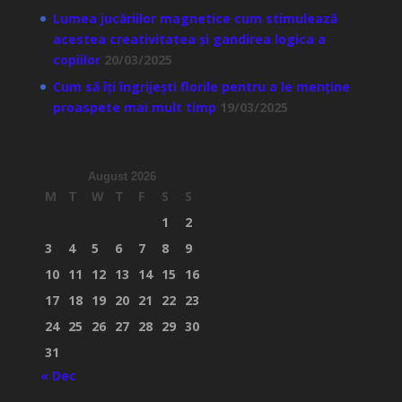
Lumea jucăriilor magnetice cum stimulează
acestea creativitatea și gandirea logica a
copiilor
20/03/2025
Cum să îți îngrijești florile pentru a le menține
proaspete mai mult timp
19/03/2025
August 2026
M
T
W
T
F
S
S
1
2
3
4
5
6
7
8
9
10
11
12
13
14
15
16
17
18
19
20
21
22
23
24
25
26
27
28
29
30
31
« Dec