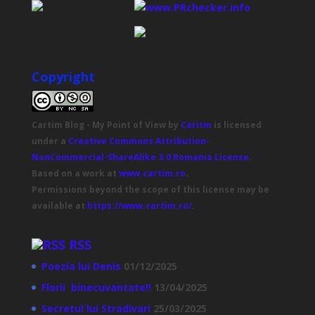
Copyright
Cartim Blog - My Point of View
by
Caritm
is licensed
under a
Creative Commons Attribution-
NonCommercial-ShareAlike 3.0 Romania License
.
Based on a work at
www.cartim.ro
.
Permissions beyond the scope of this license may be
available at
https://www.cartim.ro/
.
RSS
Poezia lui Denis
01/12/2025
Florii binecuvantate!!
13/04/2025
Secretul lui Stradivari
25/03/2025