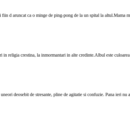
 fiin d aruncat ca o minge de ping-pong de la un spital la altul.Mama me
ri in religia crestina, la inmormantari in alte credinte.Albul este culoarea
neori deosebit de stresante, pline de agitatie si confuzie. Pana ieri nu a