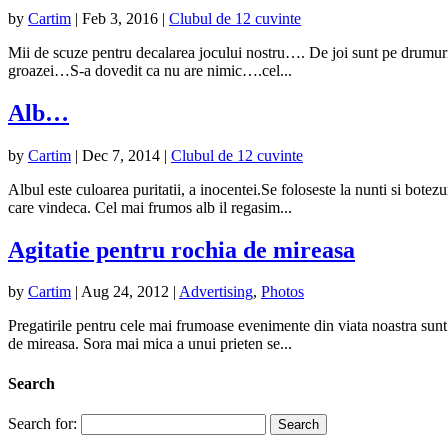
by
Cartim
|
Feb 3, 2016
|
Clubul de 12 cuvinte
Mii de scuze pentru decalarea jocului nostru…. De joi sunt pe drumuri
groazei…S-a dovedit ca nu are nimic….cel...
Alb…
by
Cartim
|
Dec 7, 2014
|
Clubul de 12 cuvinte
Albul este culoarea puritatii, a inocentei.Se foloseste la nunti si botezu
care vindeca. Cel mai frumos alb il regasim...
Agitatie pentru rochia de mireasa
by
Cartim
|
Aug 24, 2012
|
Advertising
,
Photos
Pregatirile pentru cele mai frumoase evenimente din viata noastra sunt u
de mireasa. Sora mai mica a unui prieten se...
Search
Search for: