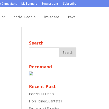
y Campaigns
My Banners
Sugesstions
Subscribe
lor
Special People
Timisoara
Travel
Search
Recomand
Recent Post
Poezia lui Denis
Florii binecuvantate!!
Secretul lui Stradivari