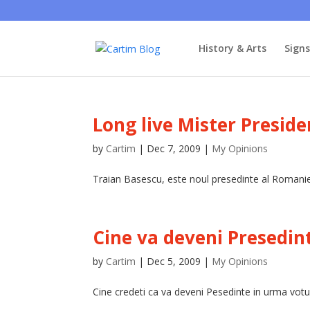
History & Arts
Sign
Long live Mister Preside
by
Cartim
|
Dec 7, 2009
|
My Opinions
Traian Basescu, este noul presedinte al Romani
Cine va deveni Presedin
by
Cartim
|
Dec 5, 2009
|
My Opinions
Cine credeti ca va deveni Pesedinte in urma votu