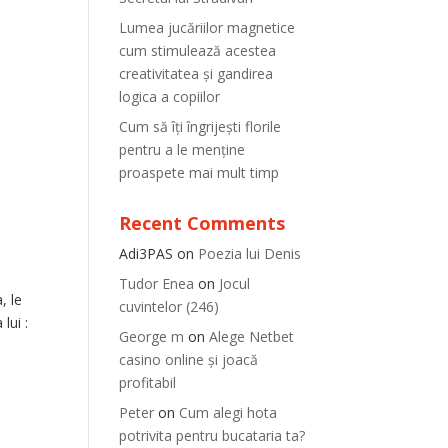
Lumea jucăriilor magnetice
cum stimulează acestea
creativitatea și gandirea
logica a copiilor
Cum să îți îngrijești florile
pentru a le menține
proaspete mai mult timp
Recent Comments
Adi3PAS
on
Poezia lui Denis
Tudor Enea
on
Jocul
, le
cuvintelor (246)
lui :
George m
on
Alege Netbet
casino online și joacă
profitabil
Peter
on
Cum alegi hota
potrivita pentru bucataria ta?