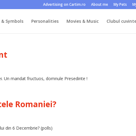
Advertising on Cartim.ro
About me
My Pets
M
s & Symbols
Personalities
Movies & Music
Clubul cuvinte
nt
ei. Un mandat fructuos, domnule Presedinte !
tele Romaniei?
lui din 6 Decembrie? (polls)