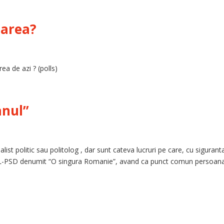
tarea?
ea de azi ? (polls)
anul”
alist politic sau politolog , dar sunt cateva lucruri pe care, cu siguranta
NL-PSD denumit “O singura Romanie”, avand ca punct comun persoana 