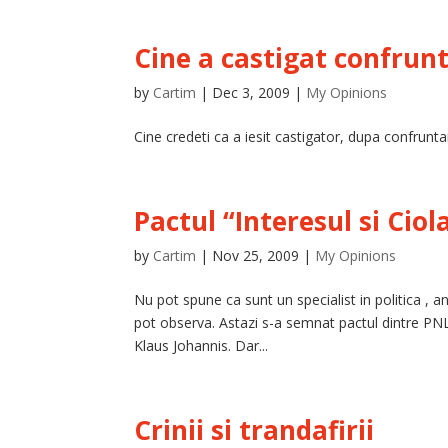
Cine a castigat confrun
by
Cartim
|
Dec 3, 2009
|
My Opinions
Cine credeti ca a iesit castigator, dupa confruntar
Pactul “Interesul si Ciol
by
Cartim
|
Nov 25, 2009
|
My Opinions
Nu pot spune ca sunt un specialist in politica , an
pot observa. Astazi s-a semnat pactul dintre P
Klaus Johannis. Dar...
Crinii si trandafirii