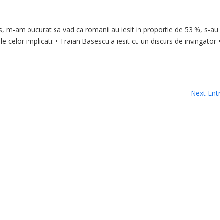
os, m-am bucurat sa vad ca romanii au iesit in proportie de 53 %, s-au
le celor implicati: • Traian Basescu a iesit cu un discurs de invingator 
Next Entr