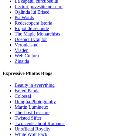
La capatul curcubeului
Lecturi povestite pe scurt
Oglinda lui Erised
Psi Words
Redescopera Istoria
Ropot de secunde
The Maple Monarchists
Ucenicul vrajitor
Veronicisme
Vladen
Web Cultura
Zinaida
Expressive Photos Blogs
Beauty in everything
Bored Panda
Colossal
Dungha Photography
Martin Lumineux
The Lost Treasure
Twisted Sifter
Two cents about Romania
Unofficial Royalty
White Wolf Pack