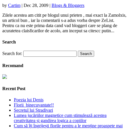
by
Cartim
|
Dec 28, 2009
|
Blogs & Bloggers
Zilele acestea am citit pe blogul unui prieten , mai exact la Zamolxis,
un articol bun , iar la comentarii s-a adus vorba despre ZeList.
Pentru ca nu este prima data cand vad bloggeri care se plang de
acuratetea claisficarilor de acolo, am inceput sa citescc putin...
Search
Search for:
Recomand
Recent Post
Poezia lui Denis
Florii binecuvantate!!
Secretul lui Stradivari
Lumea jucăriilor magnetice cum stimulează acestea
creativitatea și gandirea logica a copiilor
Cum să îți îngrijești florile pentru a le menține proaspete mai