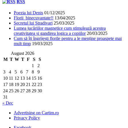
RSS
Poezia lui Denis
01/12/2025
Florii binecuvantate!!
13/04/2025
Secretul lui Stradivari
25/03/2025
Lumea jucăriilor magnetice cum stimulează acestea
creativitatea și gandirea logica a copiilor
20/03/2025
Cum să îți îngrijești florile pentru a le menține proaspete mai
mult timp
19/03/2025
August 2026
M
T
W
T
F
S
S
1
2
3
4
5
6
7
8
9
10
11
12
13
14
15
16
17
18
19
20
21
22
23
24
25
26
27
28
29
30
31
« Dec
Advertising on Cartim.ro
Privacy Policy
Facebook