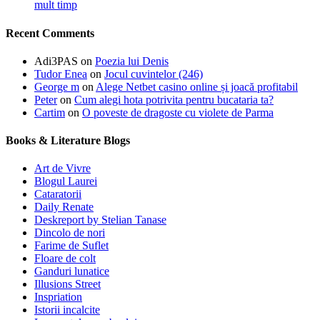
mult timp
Recent Comments
Adi3PAS
on
Poezia lui Denis
Tudor Enea
on
Jocul cuvintelor (246)
George m
on
Alege Netbet casino online și joacă profitabil
Peter
on
Cum alegi hota potrivita pentru bucataria ta?
Cartim
on
O poveste de dragoste cu violete de Parma
Books & Literature Blogs
Art de Vivre
Blogul Laurei
Cataratorii
Daily Renate
Deskreport by Stelian Tanase
Dincolo de nori
Farime de Suflet
Floare de colt
Ganduri lunatice
Illusions Street
Inspriation
Istorii incalcite