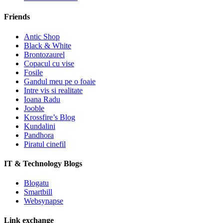
Friends
Antic Shop
Black & White
Brontozaurel
Copacul cu vise
Fosile
Gandul meu pe o foaie
Intre vis si realitate
Ioana Radu
Jooble
Krossfire’s Blog
Kundalini
Pandhora
Piratul cinefil
IT & Technology Blogs
Blogatu
Smartbill
Websynapse
Link exchange