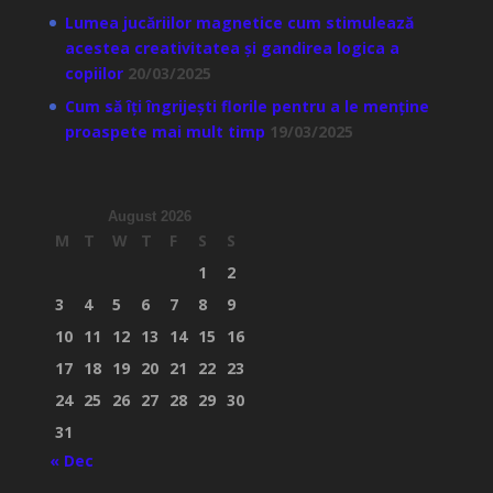
Lumea jucăriilor magnetice cum stimulează
acestea creativitatea și gandirea logica a
copiilor
20/03/2025
Cum să îți îngrijești florile pentru a le menține
proaspete mai mult timp
19/03/2025
August 2026
M
T
W
T
F
S
S
1
2
3
4
5
6
7
8
9
10
11
12
13
14
15
16
17
18
19
20
21
22
23
24
25
26
27
28
29
30
31
« Dec