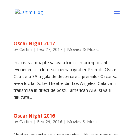
Oscar Night 2017
by
Cartim
|
Feb 27, 2017
|
Movies & Music
In aceasta noapte va avea loc cel mai important
eveniment din lumea cinematografiei: Premiile Oscar.
Cea de-a 89-a gala de decernare a premiilor Oscar va
avea loc la Dolby Theatre din Los Angeles. Gala va fi
transmisa în direct de postul american ABC si va fi
difuzata...
Oscar Night 2016
by
Cartim
|
Feb 29, 2016
|
Movies & Music
Noptea aceasta este una magica… Nu atat pentru ca