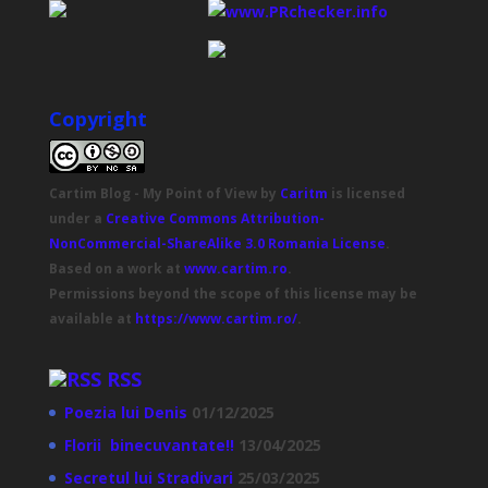
Copyright
Cartim Blog - My Point of View
by
Caritm
is licensed
under a
Creative Commons Attribution-
NonCommercial-ShareAlike 3.0 Romania License
.
Based on a work at
www.cartim.ro
.
Permissions beyond the scope of this license may be
available at
https://www.cartim.ro/
.
RSS
Poezia lui Denis
01/12/2025
Florii binecuvantate!!
13/04/2025
Secretul lui Stradivari
25/03/2025