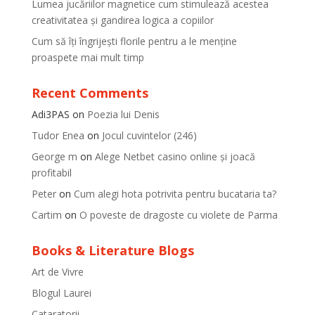
Lumea jucăriilor magnetice cum stimulează acestea
creativitatea și gandirea logica a copiilor
Cum să îți îngrijești florile pentru a le menține
proaspete mai mult timp
Recent Comments
Adi3PAS
on
Poezia lui Denis
Tudor Enea
on
Jocul cuvintelor (246)
George m
on
Alege Netbet casino online și joacă
profitabil
Peter
on
Cum alegi hota potrivita pentru bucataria ta?
Cartim
on
O poveste de dragoste cu violete de Parma
Books & Literature Blogs
Art de Vivre
Blogul Laurei
Cataratorii