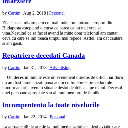
intarziere
by
Cartim
|
Aug 2, 2018
|
Personal
Zilele astea mi-am petrecut mai multe ore intr-un aeroport din
Budapesta asteptand o cursa ce parea ca nu mai vrea sa
vina.Nestiind ce sa fac si avand la mine doar telefonul am cautat
ceva cu care sa imi treaca timpul mai repede. Astfel, am dat cautare
si am gasit...
Repatriere decedati Canada
by
Cartim
|
Jan 31, 2018
|
Advertising
Un deces in familie este un eveniment dureros de dificil, iar daca
nu am fost familiarizati pana acum cu funebrele proceduri ale
inmormantarii, avem o situatie destul de delicata pe maini. Decesul
unei persoane apropiate sau al unui membru de familie,...
Incompententa la toate nivelurile
by
Cartim
|
Jan 22, 2014
|
Personal
La aproape 48 de ore de la mult mediatizatul accident aviatic care