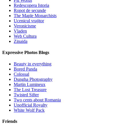
Psi Words
Redescopera Istoria
Ropot de secunde
The Maple Monarchists
Ucenicul vrajitor
Veronicisme
Vladen
Web Cultura
Zinaida
Expressive Photos Blogs
Beauty in everything
Bored Panda
Colossal
Dungha Photography
Martin Lumineux
The Lost Treasure
Twisted Sifter
Two cents about Romania
Unofficial Royalty
White Wolf Pack
Friends