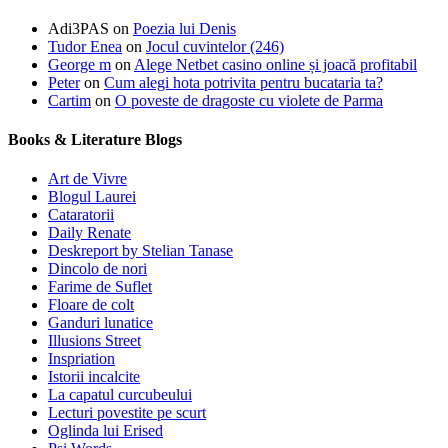
Adi3PAS
on
Poezia lui Denis
Tudor Enea
on
Jocul cuvintelor (246)
George m
on
Alege Netbet casino online și joacă profitabil
Peter
on
Cum alegi hota potrivita pentru bucataria ta?
Cartim
on
O poveste de dragoste cu violete de Parma
Books & Literature Blogs
Art de Vivre
Blogul Laurei
Cataratorii
Daily Renate
Deskreport by Stelian Tanase
Dincolo de nori
Farime de Suflet
Floare de colt
Ganduri lunatice
Illusions Street
Inspriation
Istorii incalcite
La capatul curcubeului
Lecturi povestite pe scurt
Oglinda lui Erised