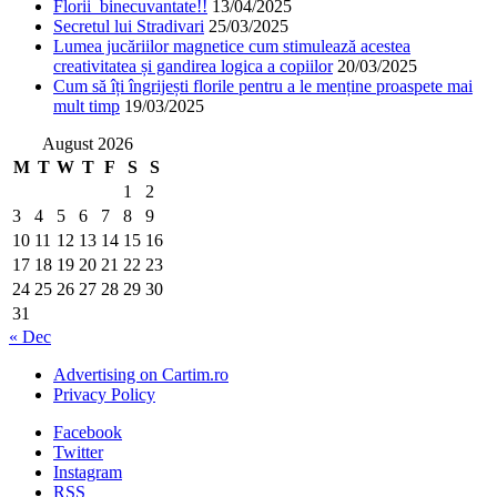
Florii binecuvantate!!
13/04/2025
Secretul lui Stradivari
25/03/2025
Lumea jucăriilor magnetice cum stimulează acestea
creativitatea și gandirea logica a copiilor
20/03/2025
Cum să îți îngrijești florile pentru a le menține proaspete mai
mult timp
19/03/2025
August 2026
M
T
W
T
F
S
S
1
2
3
4
5
6
7
8
9
10
11
12
13
14
15
16
17
18
19
20
21
22
23
24
25
26
27
28
29
30
31
« Dec
Advertising on Cartim.ro
Privacy Policy
Facebook
Twitter
Instagram
RSS