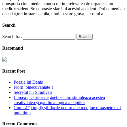
transporta cinci medici cunoscuti in prelevarea de organe si un
medic rezident. Se cunoaste sfarsitul acestui accident. Doi oameni au
decedat,trei in stare stabila, unul in stare grava, iar unul a...
Search
Search for:
Recomand
Recent Post
Poezia lui Denis
Florii binecuvantate!!
Secretul lui Stradivari
Lumea jucăriilor magnetice cum stimulează acestea
creativitatea și gandirea logica a copiilor
Cum să îți îngrijești florile pentru a le menține proaspete mai
mult timp
Recent Comments