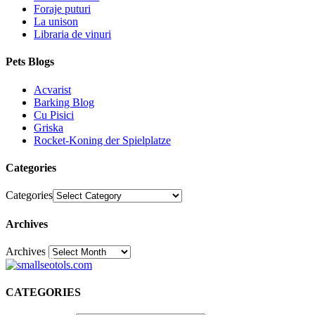
Foraje puturi
La unison
Libraria de vinuri
Pets Blogs
Acvarist
Barking Blog
Cu Pisici
Griska
Rocket-Koning der Spielplatze
Categories
Categories
Archives
Archives
30
CATEGORIES