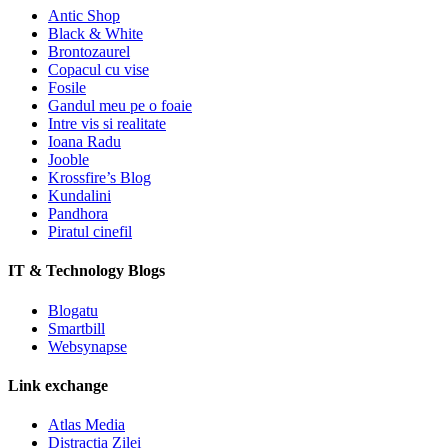
Antic Shop
Black & White
Brontozaurel
Copacul cu vise
Fosile
Gandul meu pe o foaie
Intre vis si realitate
Ioana Radu
Jooble
Krossfire’s Blog
Kundalini
Pandhora
Piratul cinefil
IT & Technology Blogs
Blogatu
Smartbill
Websynapse
Link exchange
Atlas Media
Distractia Zilei