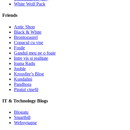
White Wolf Pack
Friends
Antic Shop
Black & White
Brontozaurel
Copacul cu vise
Fosile
Gandul meu pe o foaie
Intre vis si realitate
Ioana Radu
Jooble
Krossfire’s Blog
Kundalini
Pandhora
Piratul cinefil
IT & Technology Blogs
Blogatu
Smartbill
Websynapse