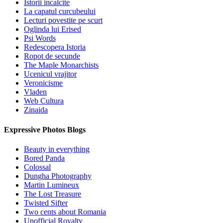
Istorii incalcite
La capatul curcubeului
Lecturi povestite pe scurt
Oglinda lui Erised
Psi Words
Redescopera Istoria
Ropot de secunde
The Maple Monarchists
Ucenicul vrajitor
Veronicisme
Vladen
Web Cultura
Zinaida
Expressive Photos Blogs
Beauty in everything
Bored Panda
Colossal
Dungha Photography
Martin Lumineux
The Lost Treasure
Twisted Sifter
Two cents about Romania
Unofficial Royalty