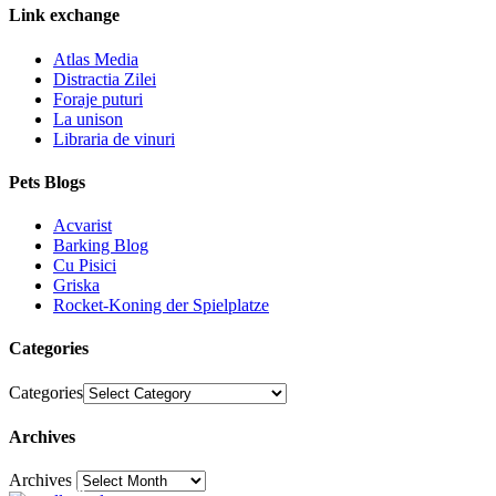
Link exchange
Atlas Media
Distractia Zilei
Foraje puturi
La unison
Libraria de vinuri
Pets Blogs
Acvarist
Barking Blog
Cu Pisici
Griska
Rocket-Koning der Spielplatze
Categories
Categories
Archives
Archives
30