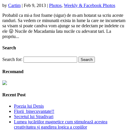
by
Cartim
|
Feb 9, 2013
|
Photos
,
Weekly & Facebook Photos
Probabil ca mi-a fost foame (sigur) de m-am hotarat sa scriu aceste
randuri. Sa vedem ce minunatii exista in lume la care ne incumetam
sa visam si poate candva vom ajunge sa ne delectam pe indelete cu
ele 😛 Nucile de Macadamia Iata nucile cu adevarat tari. La
propriu...
Search
Search for:
Recomand
Recent Post
Poezia lui Denis
Florii binecuvantate!!
Secretul lui Stradivari
Lumea jucăriilor magnetice cum stimulează acestea
creativitatea și gandirea logica a copiilor