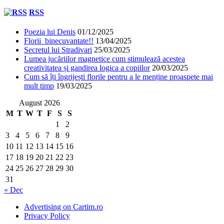
RSS
Poezia lui Denis
01/12/2025
Florii binecuvantate!!
13/04/2025
Secretul lui Stradivari
25/03/2025
Lumea jucăriilor magnetice cum stimulează acestea
creativitatea și gandirea logica a copiilor
20/03/2025
Cum să îți îngrijești florile pentru a le menține proaspete mai
mult timp
19/03/2025
August 2026
M
T
W
T
F
S
S
1
2
3
4
5
6
7
8
9
10
11
12
13
14
15
16
17
18
19
20
21
22
23
24
25
26
27
28
29
30
31
« Dec
Advertising on Cartim.ro
Privacy Policy