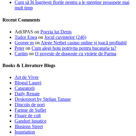
Cum să îți îngrijești florile pentru a le menține proaspete mai
mult timp
Recent Comments
Adi3PAS
on
Poezia lui Denis
Tudor Enea
on
Jocul cuvintelor (246)
George m
on
Alege Netbet casino online și joacă profitabil
Peter
on
Cum alegi hota potrivita pentru bucataria ta?
Cartim
on
O poveste de dragoste cu violete de Parma
Books & Literature Blogs
Art de Vivre
Blogul Laurei
Cataratorii
Daily Renate
Deskreport by Stelian Tanase
Dincolo de nori
Farime de Suflet
Floare de colt
Ganduri lunatice
Illusions Street
Inspriation