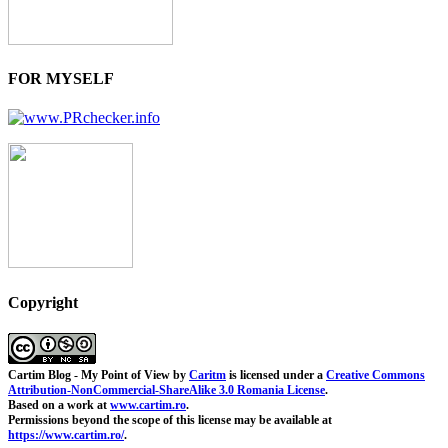
FOR MYSELF
Copyright
Cartim Blog - My Point of View
by
Caritm
is licensed under a
Creative Commons
Attribution-NonCommercial-ShareAlike 3.0 Romania License
.
Based on a work at
www.cartim.ro
.
Permissions beyond the scope of this license may be available at
https://www.cartim.ro/
.