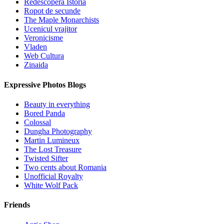
Redescopera Istoria
Ropot de secunde
The Maple Monarchists
Ucenicul vrajitor
Veronicisme
Vladen
Web Cultura
Zinaida
Expressive Photos Blogs
Beauty in everything
Bored Panda
Colossal
Dungha Photography
Martin Lumineux
The Lost Treasure
Twisted Sifter
Two cents about Romania
Unofficial Royalty
White Wolf Pack
Friends