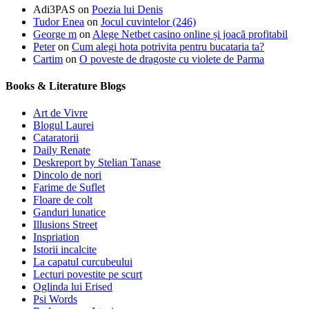
Adi3PAS
on
Poezia lui Denis
Tudor Enea
on
Jocul cuvintelor (246)
George m
on
Alege Netbet casino online și joacă profitabil
Peter
on
Cum alegi hota potrivita pentru bucataria ta?
Cartim
on
O poveste de dragoste cu violete de Parma
Books & Literature Blogs
Art de Vivre
Blogul Laurei
Cataratorii
Daily Renate
Deskreport by Stelian Tanase
Dincolo de nori
Farime de Suflet
Floare de colt
Ganduri lunatice
Illusions Street
Inspriation
Istorii incalcite
La capatul curcubeului
Lecturi povestite pe scurt
Oglinda lui Erised
Psi Words