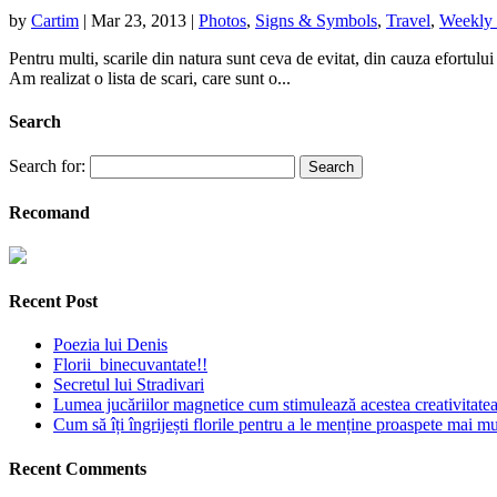
by
Cartim
|
Mar 23, 2013
|
Photos
,
Signs & Symbols
,
Travel
,
Weekly 
Pentru multi, scarile din natura sunt ceva de evitat, din cauza efortului 
Am realizat o lista de scari, care sunt o...
Search
Search for:
Recomand
Recent Post
Poezia lui Denis
Florii binecuvantate!!
Secretul lui Stradivari
Lumea jucăriilor magnetice cum stimulează acestea creativitatea 
Cum să îți îngrijești florile pentru a le menține proaspete mai mu
Recent Comments