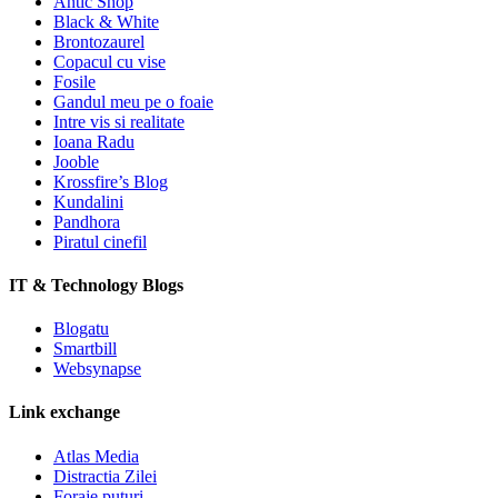
Antic Shop
Black & White
Brontozaurel
Copacul cu vise
Fosile
Gandul meu pe o foaie
Intre vis si realitate
Ioana Radu
Jooble
Krossfire’s Blog
Kundalini
Pandhora
Piratul cinefil
IT & Technology Blogs
Blogatu
Smartbill
Websynapse
Link exchange
Atlas Media
Distractia Zilei
Foraje puturi