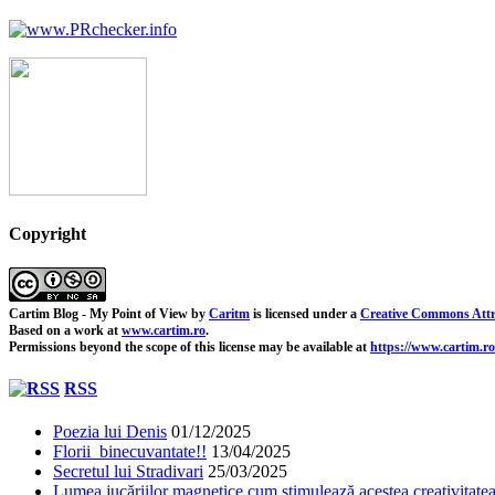
Copyright
Cartim Blog - My Point of View
by
Caritm
is licensed under a
Creative Commons Attr
Based on a work at
www.cartim.ro
.
Permissions beyond the scope of this license may be available at
https://www.cartim.ro
RSS
Poezia lui Denis
01/12/2025
Florii binecuvantate!!
13/04/2025
Secretul lui Stradivari
25/03/2025
Lumea jucăriilor magnetice cum stimulează acestea creativitatea 