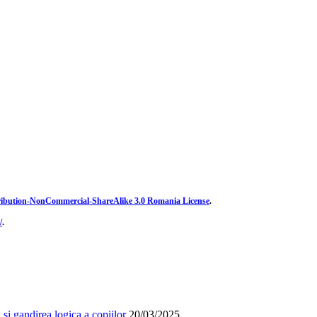
ibution-NonCommercial-ShareAlike 3.0 Romania License
.
/
.
și gandirea logica a copiilor
20/03/2025