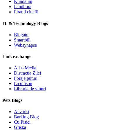
Kundalini
Pandhora
Piratul cinefil
IT & Technology Blogs
Blogatu
Smartbill
Websynapse
Link exchange
Atlas Media
Distractia Zilei
Foraje puturi
La unison
Libraria de vinuri
Pets Blogs
Acvarist
Barking Blog
Cu Pisici
Griska