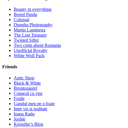
Beauty in everything
Bored Panda
Colossal
Dungha Photography
Martin Lumineux
The Lost Treasure
Twisted Sifter
Two cents about Romania
Unofficial Royalty
White Wolf Pack
Friends
Antic Shop
Black & White
Brontozaurel
Copacul cu vise
Fosile
Gandul meu pe o foaie
Intre vis si realitate
Ioana Radu
Jooble
Krossfire’s Blog