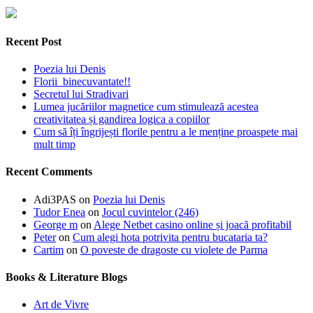
Recent Post
Poezia lui Denis
Florii binecuvantate!!
Secretul lui Stradivari
Lumea jucăriilor magnetice cum stimulează acestea
creativitatea și gandirea logica a copiilor
Cum să îți îngrijești florile pentru a le menține proaspete mai
mult timp
Recent Comments
Adi3PAS
on
Poezia lui Denis
Tudor Enea
on
Jocul cuvintelor (246)
George m
on
Alege Netbet casino online și joacă profitabil
Peter
on
Cum alegi hota potrivita pentru bucataria ta?
Cartim
on
O poveste de dragoste cu violete de Parma
Books & Literature Blogs
Art de Vivre