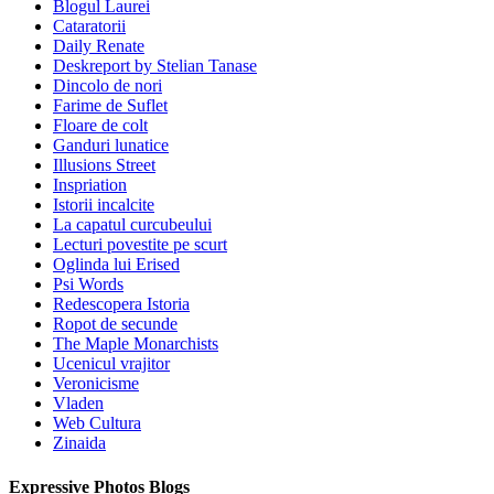
Blogul Laurei
Cataratorii
Daily Renate
Deskreport by Stelian Tanase
Dincolo de nori
Farime de Suflet
Floare de colt
Ganduri lunatice
Illusions Street
Inspriation
Istorii incalcite
La capatul curcubeului
Lecturi povestite pe scurt
Oglinda lui Erised
Psi Words
Redescopera Istoria
Ropot de secunde
The Maple Monarchists
Ucenicul vrajitor
Veronicisme
Vladen
Web Cultura
Zinaida
Expressive Photos Blogs