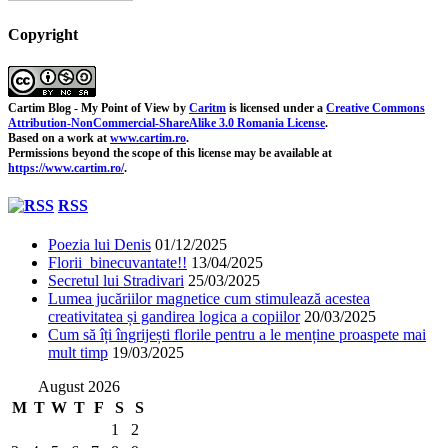
Copyright
Cartim Blog - My Point of View
by
Caritm
is licensed under a
Creative Commons
Attribution-NonCommercial-ShareAlike 3.0 Romania License
.
Based on a work at
www.cartim.ro
.
Permissions beyond the scope of this license may be available at
https://www.cartim.ro/
.
RSS
Poezia lui Denis
01/12/2025
Florii binecuvantate!!
13/04/2025
Secretul lui Stradivari
25/03/2025
Lumea jucăriilor magnetice cum stimulează acestea
creativitatea și gandirea logica a copiilor
20/03/2025
Cum să îți îngrijești florile pentru a le menține proaspete mai
mult timp
19/03/2025
August 2026
M
T
W
T
F
S
S
1
2