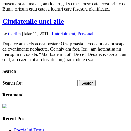
musculara acumalata, am fost rugat sa mesteresc cate ceva prin casa.
Bunn, oricum erau cateva lucruri care fusesera planificate...
Ciudatenile unei zile
by
Cartim
|
Mar 11, 2011
|
Entertaiment
,
Personal
Dupa ce am scris aceea postare O zi proasta , credeam ca am scapat
de evenimente neplacute. Ce naiv am fost. Ieri , am hotarat sa nu
mai spun niciodata: “Ma doare in cot” De ce? Deoarece, cascat cum
sunt, am cazut cat am fost de lung, iar caderea s-a...
Search
Search for:
Recomand
Recent Post
Poezia lui Denis