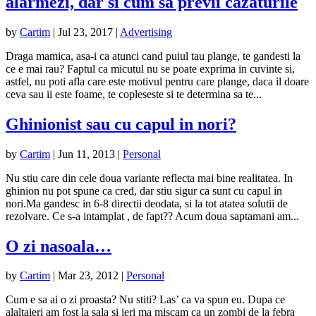
alarmezi, dar si cum sa previi cazaturile
by
Cartim
|
Jul 23, 2017
|
Advertising
Draga mamica, asa-i ca atunci cand puiul tau plange, te gandesti la
ce e mai rau? Faptul ca micutul nu se poate exprima in cuvinte si,
astfel, nu poti afla care este motivul pentru care plange, daca il doare
ceva sau ii este foame, te copleseste si te determina sa te...
Ghinionist sau cu capul in nori?
by
Cartim
|
Jun 11, 2013
|
Personal
Nu stiu care din cele doua variante reflecta mai bine realitatea. In
ghinion nu pot spune ca cred, dar stiu sigur ca sunt cu capul in
nori.Ma gandesc in 6-8 directii deodata, si la tot atatea solutii de
rezolvare. Ce s-a intamplat , de fapt?? Acum doua saptamani am...
O zi nasoala…
by
Cartim
|
Mar 23, 2012
|
Personal
Cum e sa ai o zi proasta? Nu stiti? Las’ ca va spun eu. Dupa ce
alaltaieri am fost la sala si ieri ma miscam ca un zombi de la febra