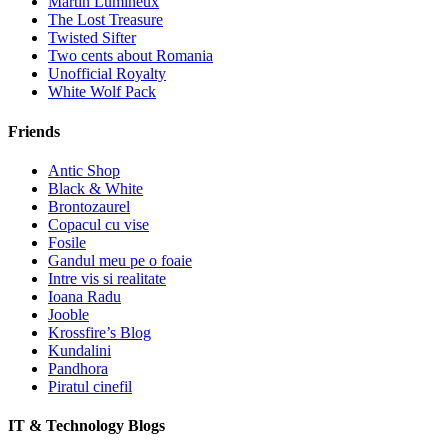
Martin Lumineux
The Lost Treasure
Twisted Sifter
Two cents about Romania
Unofficial Royalty
White Wolf Pack
Friends
Antic Shop
Black & White
Brontozaurel
Copacul cu vise
Fosile
Gandul meu pe o foaie
Intre vis si realitate
Ioana Radu
Jooble
Krossfire’s Blog
Kundalini
Pandhora
Piratul cinefil
IT & Technology Blogs