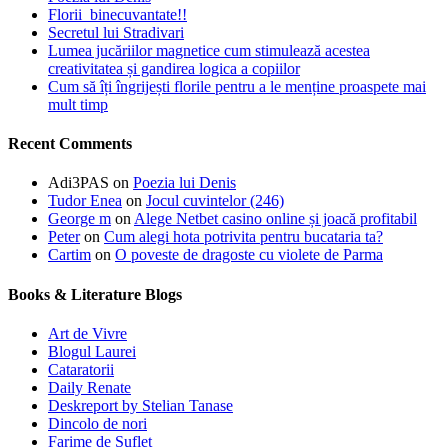
Florii binecuvantate!!
Secretul lui Stradivari
Lumea jucăriilor magnetice cum stimulează acestea
creativitatea și gandirea logica a copiilor
Cum să îți îngrijești florile pentru a le menține proaspete mai
mult timp
Recent Comments
Adi3PAS
on
Poezia lui Denis
Tudor Enea
on
Jocul cuvintelor (246)
George m
on
Alege Netbet casino online și joacă profitabil
Peter
on
Cum alegi hota potrivita pentru bucataria ta?
Cartim
on
O poveste de dragoste cu violete de Parma
Books & Literature Blogs
Art de Vivre
Blogul Laurei
Cataratorii
Daily Renate
Deskreport by Stelian Tanase
Dincolo de nori
Farime de Suflet