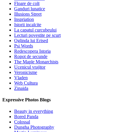
Floare de colt
Ganduri lunatice
Illusions Street
Inspriation
Istorii incalcite
La capatul curcubeului
Lecturi povestite pe scurt
Oglinda lui Erised
Psi Words
Redescopera Istoria
Ropot de secunde
The Maple Monarchists
Ucenicul vrajitor
Veronicisme
Vladen
Web Cultura
Zinaida
Expressive Photos Blogs
Beauty in everything
Bored Panda
Colossal
Dungha Photography