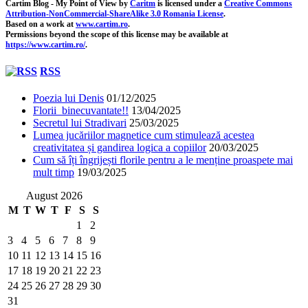
Cartim Blog - My Point of View
by
Caritm
is licensed under a
Creative Commons
Attribution-NonCommercial-ShareAlike 3.0 Romania License
.
Based on a work at
www.cartim.ro
.
Permissions beyond the scope of this license may be available at
https://www.cartim.ro/
.
RSS
Poezia lui Denis
01/12/2025
Florii binecuvantate!!
13/04/2025
Secretul lui Stradivari
25/03/2025
Lumea jucăriilor magnetice cum stimulează acestea
creativitatea și gandirea logica a copiilor
20/03/2025
Cum să îți îngrijești florile pentru a le menține proaspete mai
mult timp
19/03/2025
August 2026
M
T
W
T
F
S
S
1
2
3
4
5
6
7
8
9
10
11
12
13
14
15
16
17
18
19
20
21
22
23
24
25
26
27
28
29
30
31