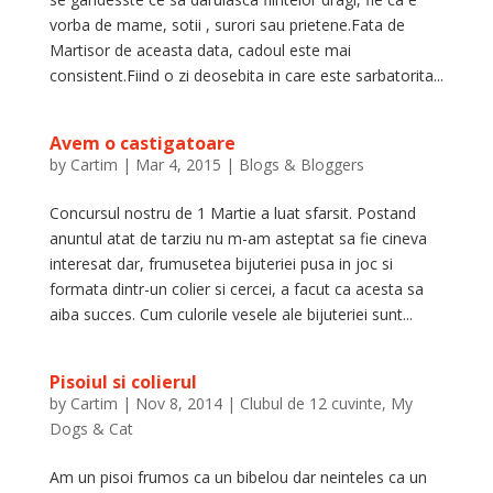
vorba de mame, sotii , surori sau prietene.Fata de
Martisor de aceasta data, cadoul este mai
consistent.Fiind o zi deosebita in care este sarbatorita...
Avem o castigatoare
by
Cartim
|
Mar 4, 2015
|
Blogs & Bloggers
Concursul nostru de 1 Martie a luat sfarsit. Postand
anuntul atat de tarziu nu m-am asteptat sa fie cineva
interesat dar, frumusetea bijuteriei pusa in joc si
formata dintr-un colier si cercei, a facut ca acesta sa
aiba succes. Cum culorile vesele ale bijuteriei sunt...
Pisoiul si colierul
by
Cartim
|
Nov 8, 2014
|
Clubul de 12 cuvinte
,
My
Dogs & Cat
Am un pisoi frumos ca un bibelou dar neinteles ca un