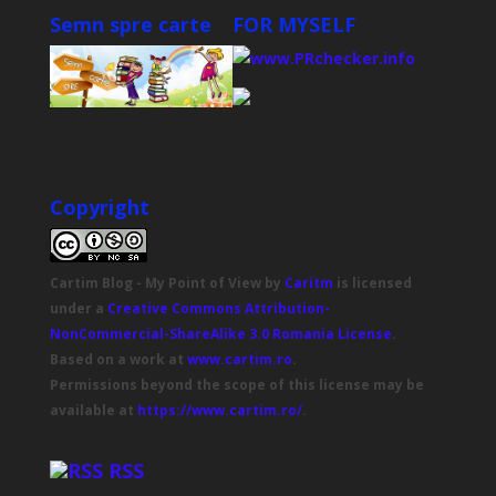
Semn spre carte
FOR MYSELF
Copyright
Cartim Blog - My Point of View
by
Caritm
is licensed
under a
Creative Commons Attribution-
NonCommercial-ShareAlike 3.0 Romania License
.
Based on a work at
www.cartim.ro
.
Permissions beyond the scope of this license may be
available at
https://www.cartim.ro/
.
RSS