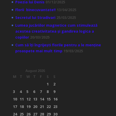
Poezia lui Denis
01/12/2025
Florii binecuvantate!!
13/04/2025
Secretul lui Stradivari
25/03/2025
Lumea jucăriilor magnetice cum stimulează
acestea creativitatea și gandirea logica a
copiilor
20/03/2025
Cum să îți îngrijești florile pentru a le menține
proaspete mai mult timp
19/03/2025
August 2026
M
T
W
T
F
S
S
1
2
3
4
5
6
7
8
9
10
11
12
13
14
15
16
17
18
19
20
21
22
23
24
25
26
27
28
29
30