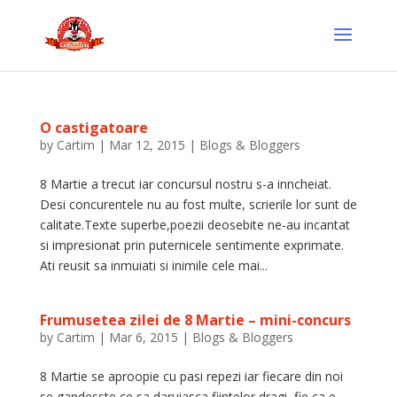
O castigatoare
by
Cartim
|
Mar 12, 2015
|
Blogs & Bloggers
8 Martie a trecut iar concursul nostru s-a inncheiat.
Desi concurentele nu au fost multe, scrierile lor sunt de
calitate.Texte superbe,poezii deosebite ne-au incantat
si impresionat prin puternicele sentimente exprimate.
Ati reusit sa inmuiati si inimile cele mai...
Frumusetea zilei de 8 Martie – mini-concurs
by
Cartim
|
Mar 6, 2015
|
Blogs & Bloggers
8 Martie se aproopie cu pasi repezi iar fiecare din noi
se gandesste ce sa daruiasca fiintelor dragi, fie ca e