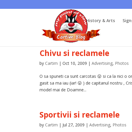
History & Arts
Sign
Travel
Chivu si reclamele
by
Cartim
|
Oct 10, 2009
|
Advertising
,
Photos
O sa spuneti ca sunt carcotas 😛 si ca la nici o 
gasit sa ma iau (iar! 😛 ) de capitanul nostru , 
model mai de Doamne...
Sportivii si reclamele
by
Cartim
|
Jul 27, 2009
|
Advertising
,
Photos