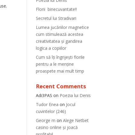
Poezia lui Denis
use.
Florii binecuvantate!!
Secretul lui Stradivari
Lumea jucăriilor magnetice
cum stimulează acestea
creativitatea și gandirea
logica a copiilor
Cum să îți îngrijești florile
pentru a le menține
proaspete mai mult timp
Recent Comments
Adi3PAS
on
Poezia lui Denis
Tudor Enea
on
Jocul
cuvintelor (246)
George m
on
Alege Netbet
casino online și joacă
profitabil