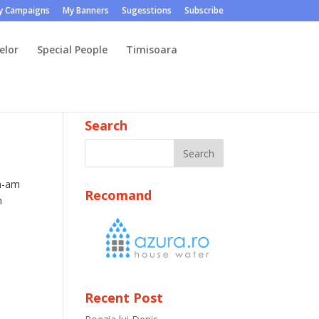
y Campaigns
My Banners
Sugesstions
Subscribe
elor
Special People
Timisoara
Search
 m-am
Recomand
n
Recent Post