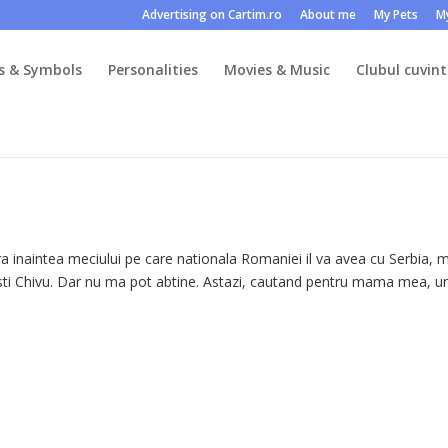
Advertising on Cartim.ro
About me
My Pets
M
s & Symbols
Personalities
Movies & Music
Clubul cuvint
ora inaintea meciului pe care nationala Romaniei il va avea cu Serbia,
Cristi Chivu. Dar nu ma pot abtine. Astazi, cautand pentru mama mea, u