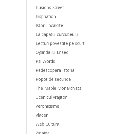
Illusions Street
Inspriation
Istorii incalcite
La capatul curcubeului
Lecturi povestite pe scurt
Oglinda lui Erised
Psi Words
Redescopera Istoria
Ropot de secunde
The Maple Monarchists
Ucenicul vrajitor
Veronicisme
Vladen
Web Cultura
Zinaida