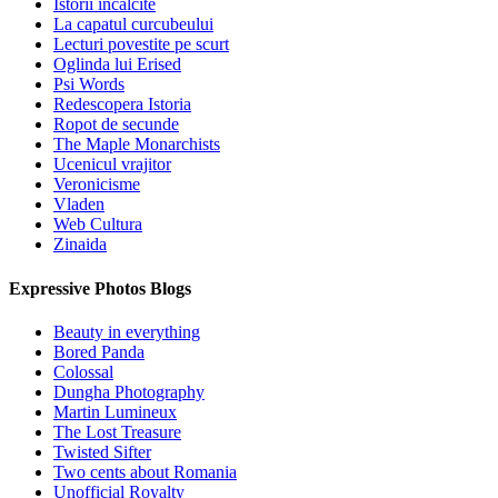
Istorii incalcite
La capatul curcubeului
Lecturi povestite pe scurt
Oglinda lui Erised
Psi Words
Redescopera Istoria
Ropot de secunde
The Maple Monarchists
Ucenicul vrajitor
Veronicisme
Vladen
Web Cultura
Zinaida
Expressive Photos Blogs
Beauty in everything
Bored Panda
Colossal
Dungha Photography
Martin Lumineux
The Lost Treasure
Twisted Sifter
Two cents about Romania
Unofficial Royalty