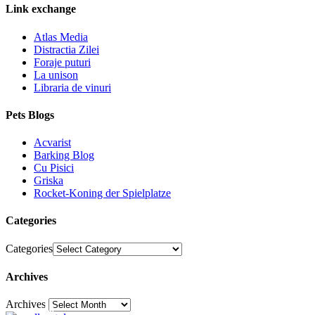
Link exchange
Atlas Media
Distractia Zilei
Foraje puturi
La unison
Libraria de vinuri
Pets Blogs
Acvarist
Barking Blog
Cu Pisici
Griska
Rocket-Koning der Spielplatze
Categories
Categories
Archives
Archives
30