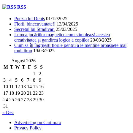
RSS
Poezia lui Denis
01/12/2025
Florii binecuvantate!!
13/04/2025
Secretul lui Stradivari
25/03/2025
Lumea jucăriilor magnetice cum stimulează acestea
creativitatea și gandirea logica a copiilor
20/03/2025
Cum să îți îngrijești florile pentru a le menține proaspete mai
mult timp
19/03/2025
August 2026
M
T
W
T
F
S
S
1
2
3
4
5
6
7
8
9
10
11
12
13
14
15
16
17
18
19
20
21
22
23
24
25
26
27
28
29
30
31
« Dec
Advertising on Cartim.ro
Privacy Policy