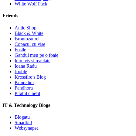
White Wolf Pack
Friends
Antic Shop
Black & White
Brontozaurel
Copacul cu vise
Fosile
Gandul meu pe o foaie
Intre vis si realitate
Ioana Radu
Jooble
Krossfire’s Blog
Kundalini
Pandhora
Piratul cinefil
IT & Technology Blogs
Blogatu
Smartbill
Websynapse