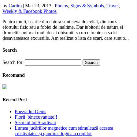
by
Cartim
|
Mar 23, 2013
|
Photos
,
Signs & Symbols
,
Travel
,
Weekly & Facebook Photos
Pentru multi, scarile din natura sunt ceva de evitat, din cauza
efortului fizic sau a fobiei de inaltime. Dar iubitorii de natura si
drumetii sunt mai mult decat obisnuiti sa urce trepte ca sa isi
desavarseasca excursiile. Am realizat o lista de scari, care sunt o...
Search
Search for:
Recomand
Recent Post
Poezia lui Denis
Florii binecuvantate!!
Secretul lui Stradivari
Lumea jucăriilor magnetice cum stimulează acestea
creativitatea și gandirea logica a copiilor