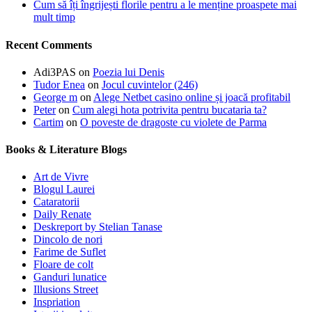
Cum să îți îngrijești florile pentru a le menține proaspete mai
mult timp
Recent Comments
Adi3PAS
on
Poezia lui Denis
Tudor Enea
on
Jocul cuvintelor (246)
George m
on
Alege Netbet casino online și joacă profitabil
Peter
on
Cum alegi hota potrivita pentru bucataria ta?
Cartim
on
O poveste de dragoste cu violete de Parma
Books & Literature Blogs
Art de Vivre
Blogul Laurei
Cataratorii
Daily Renate
Deskreport by Stelian Tanase
Dincolo de nori
Farime de Suflet
Floare de colt
Ganduri lunatice
Illusions Street
Inspriation