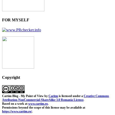
FOR MYSELF
Copyright
Cartim Blog - My Point of View
by
Caritm
is licensed under a
Creative Commons
Attribution-NonCommercial-ShareAlike 3.0 Romania License
.
Based on a work at
www.cartim.ro
.
Permissions beyond the scope of this license may be available at
https://www.cartim.ro/
.