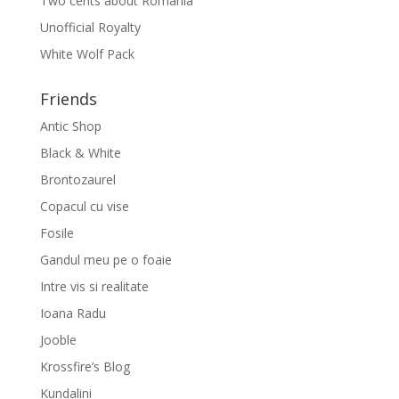
Two cents about Romania
Unofficial Royalty
White Wolf Pack
Friends
Antic Shop
Black & White
Brontozaurel
Copacul cu vise
Fosile
Gandul meu pe o foaie
Intre vis si realitate
Ioana Radu
Jooble
Krossfire’s Blog
Kundalini