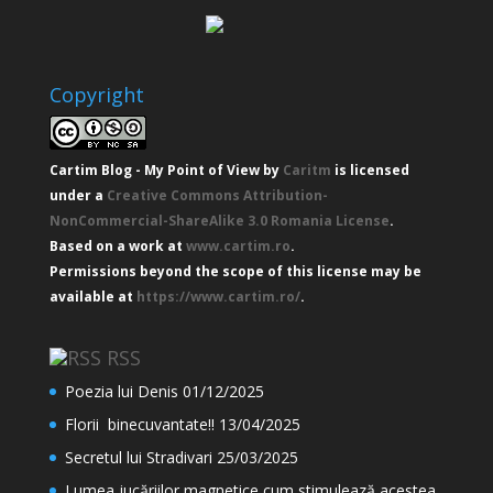
Copyright
Cartim Blog - My Point of View
by
Caritm
is licensed
under a
Creative Commons Attribution-
NonCommercial-ShareAlike 3.0 Romania License
.
Based on a work at
www.cartim.ro
.
Permissions beyond the scope of this license may be
available at
https://www.cartim.ro/
.
RSS
Poezia lui Denis
01/12/2025
Florii binecuvantate!!
13/04/2025
Secretul lui Stradivari
25/03/2025
Lumea jucăriilor magnetice cum stimulează acestea