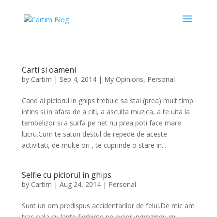
Carti si oameni
by
Cartim
|
Sep 4, 2014
|
My Opinions
,
Personal
Cand ai piciorul in ghips trebuie sa stai (prea) mult timp
intins si in afara de a citi, a asculta muzica, a te uita la
tembelizor si a surfa pe net nu prea poti face mare
lucru.Cum te saturi destul de repede de aceste
activitati, de multe ori , te cuprinde o stare in...
Selfie cu piciorul in ghips
by
Cartim
|
Aug 24, 2014
|
Personal
Sunt un om predispus accidentarilor de felul.De mic am
tras oala cu lapte fierbinte pe picior ingrozindu-mi