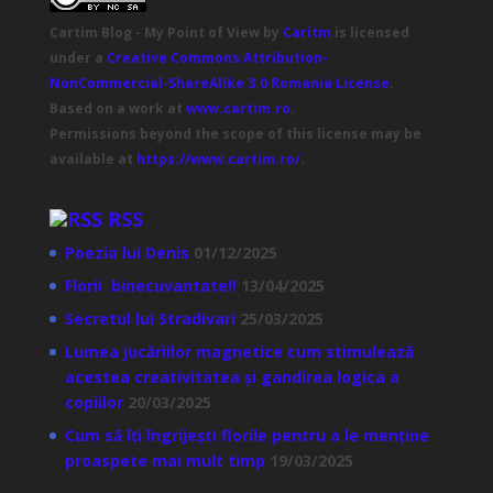
Cartim Blog - My Point of View
by
Caritm
is licensed
under a
Creative Commons Attribution-
NonCommercial-ShareAlike 3.0 Romania License
.
Based on a work at
www.cartim.ro
.
Permissions beyond the scope of this license may be
available at
https://www.cartim.ro/
.
RSS
Poezia lui Denis
01/12/2025
Florii binecuvantate!!
13/04/2025
Secretul lui Stradivari
25/03/2025
Lumea jucăriilor magnetice cum stimulează
acestea creativitatea și gandirea logica a
copiilor
20/03/2025
Cum să îți îngrijești florile pentru a le menține
proaspete mai mult timp
19/03/2025