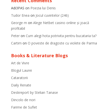
Recent Comments
Adi3PAS
on
Poezia lui Denis
Tudor Enea
on
Jocul cuvintelor (246)
George m
on
Alege Netbet casino online și joacă
profitabil
Peter
on
Cum alegi hota potrivita pentru bucataria ta?
Cartim
on
O poveste de dragoste cu violete de Parma
Books & Literature Blogs
Art de Vivre
Blogul Laurei
Cataratorii
Daily Renate
Deskreport by Stelian Tanase
Dincolo de nori
Farime de Suflet