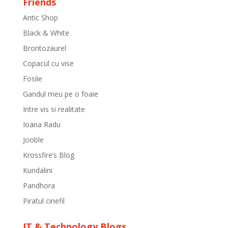
Friends
Antic Shop
Black & White
Brontozaurel
Copacul cu vise
Fosile
Gandul meu pe o foaie
Intre vis si realitate
Ioana Radu
Jooble
Krossfire’s Blog
Kundalini
Pandhora
Piratul cinefil
IT & Technology Blogs