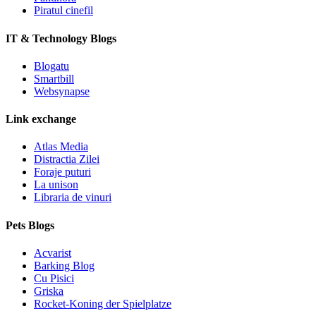
Piratul cinefil
IT & Technology Blogs
Blogatu
Smartbill
Websynapse
Link exchange
Atlas Media
Distractia Zilei
Foraje puturi
La unison
Libraria de vinuri
Pets Blogs
Acvarist
Barking Blog
Cu Pisici
Griska
Rocket-Koning der Spielplatze