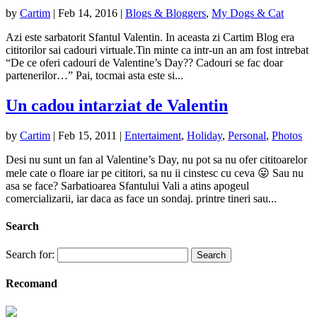
by
Cartim
|
Feb 14, 2016
|
Blogs & Bloggers
,
My Dogs & Cat
Azi este sarbatorit Sfantul Valentin. In aceasta zi Cartim Blog era
cititorilor sai cadouri virtuale.Tin minte ca intr-un an am fost intrebat
“De ce oferi cadouri de Valentine’s Day?? Cadouri se fac doar
partenerilor…” Pai, tocmai asta este si...
Un cadou intarziat de Valentin
by
Cartim
|
Feb 15, 2011
|
Entertaiment
,
Holiday
,
Personal
,
Photos
Desi nu sunt un fan al Valentine’s Day, nu pot sa nu ofer cititoarelor
mele cate o floare iar pe cititori, sa nu ii cinstesc cu ceva 😛 Sau nu
asa se face? Sarbatioarea Sfantului Vali a atins apogeul
comercializarii, iar daca as face un sondaj. printre tineri sau...
Search
Search for:
Recomand