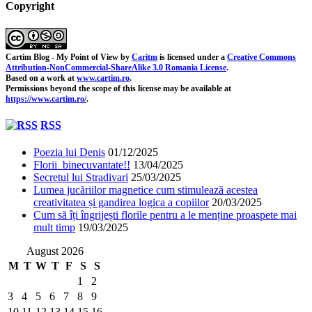
Copyright
Cartim Blog - My Point of View
by
Caritm
is licensed under a
Creative Commons
Attribution-NonCommercial-ShareAlike 3.0 Romania License
.
Based on a work at
www.cartim.ro
.
Permissions beyond the scope of this license may be available at
https://www.cartim.ro/
.
RSS
Poezia lui Denis
01/12/2025
Florii binecuvantate!!
13/04/2025
Secretul lui Stradivari
25/03/2025
Lumea jucăriilor magnetice cum stimulează acestea
creativitatea și gandirea logica a copiilor
20/03/2025
Cum să îți îngrijești florile pentru a le menține proaspete mai
mult timp
19/03/2025
August 2026
M
T
W
T
F
S
S
1
2
3
4
5
6
7
8
9
10
11
12
13
14
15
16