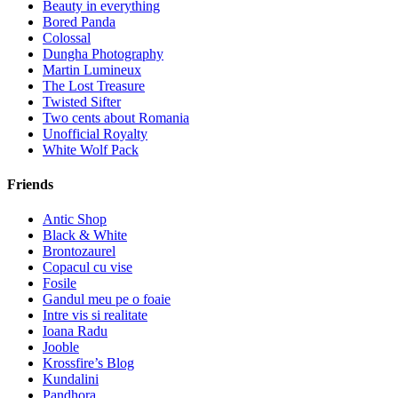
Beauty in everything
Bored Panda
Colossal
Dungha Photography
Martin Lumineux
The Lost Treasure
Twisted Sifter
Two cents about Romania
Unofficial Royalty
White Wolf Pack
Friends
Antic Shop
Black & White
Brontozaurel
Copacul cu vise
Fosile
Gandul meu pe o foaie
Intre vis si realitate
Ioana Radu
Jooble
Krossfire’s Blog
Kundalini
Pandhora