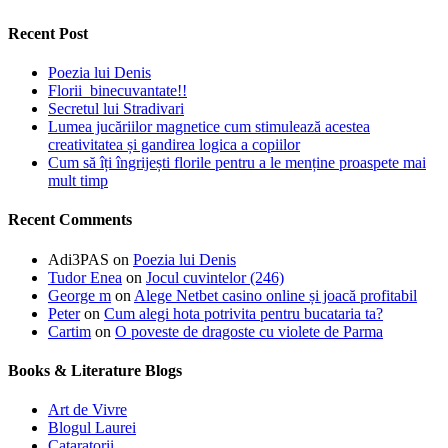
Recent Post
Poezia lui Denis
Florii binecuvantate!!
Secretul lui Stradivari
Lumea jucăriilor magnetice cum stimulează acestea
creativitatea și gandirea logica a copiilor
Cum să îți îngrijești florile pentru a le menține proaspete mai
mult timp
Recent Comments
Adi3PAS
on
Poezia lui Denis
Tudor Enea
on
Jocul cuvintelor (246)
George m
on
Alege Netbet casino online și joacă profitabil
Peter
on
Cum alegi hota potrivita pentru bucataria ta?
Cartim
on
O poveste de dragoste cu violete de Parma
Books & Literature Blogs
Art de Vivre
Blogul Laurei
Cataratorii