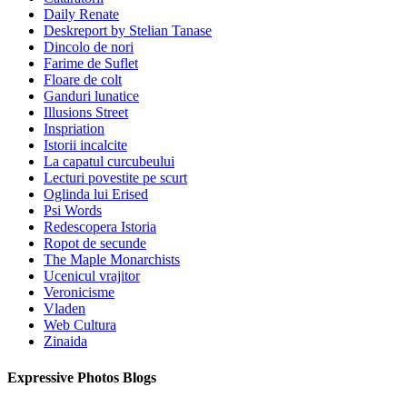
Daily Renate
Deskreport by Stelian Tanase
Dincolo de nori
Farime de Suflet
Floare de colt
Ganduri lunatice
Illusions Street
Inspriation
Istorii incalcite
La capatul curcubeului
Lecturi povestite pe scurt
Oglinda lui Erised
Psi Words
Redescopera Istoria
Ropot de secunde
The Maple Monarchists
Ucenicul vrajitor
Veronicisme
Vladen
Web Cultura
Zinaida
Expressive Photos Blogs