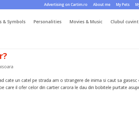
Advertising on Cartim.ro
About me
My Pets
M
s & Symbols
Personalities
Movies & Music
Clubul cuvint
r?
misoara
vad cate un catel pe strada am o strangere de inima si caut sa gasesc
pe care il ofer celor din cartier carora le dau din bobitele purtate asup