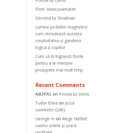
Poezia lui Denis
Florii binecuvantate!!
Secretul lui Stradivari
Lumea jucăriilor magnetice
cum stimulează acestea
creativitatea și gandirea
logica a copiilor
Cum să îți îngrijești florile
pentru a le menține
proaspete mai mult timp
Recent Comments
Adi3PAS
on
Poezia lui Denis
Tudor Enea
on
Jocul
cuvintelor (246)
George m
on
Alege Netbet
casino online și joacă
profitabil