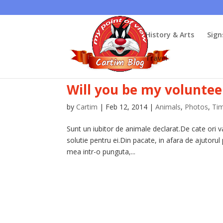
History & Arts
Sign
Travel
Will you be my voluntee
by
Cartim
|
Feb 12, 2014
|
Animals
,
Photos
,
Ti
Sunt un iubitor de animale declarat.De cate ori 
solutie pentru ei.Din pacate, in afara de ajutorul 
mea intr-o punguta,...