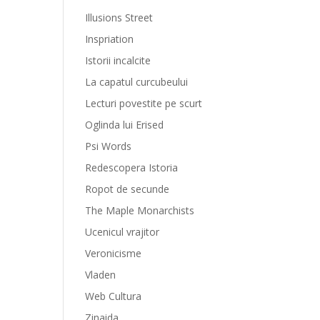
Illusions Street
Inspriation
Istorii incalcite
La capatul curcubeului
Lecturi povestite pe scurt
Oglinda lui Erised
Psi Words
Redescopera Istoria
Ropot de secunde
The Maple Monarchists
Ucenicul vrajitor
Veronicisme
Vladen
Web Cultura
Zinaida