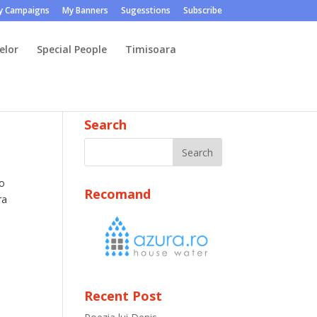
y Campaigns
My Banners
Sugesstions
Subscribe
elor
Special People
Timisoara
Search
 o
Recomand
ra
Recent Post