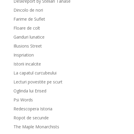
Deskreport by Stelian Tanase
Dincolo de nori
Farime de Suflet
Floare de colt
Ganduri lunatice
Illusions Street
Inspriation
Istorii incalcite
La capatul curcubeului
Lecturi povestite pe scurt
Oglinda lui Erised
Psi Words
Redescopera Istoria
Ropot de secunde
The Maple Monarchists