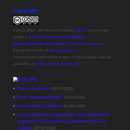
Copyright
Cartim Blog - My Point of View
by
Caritm
is licensed
under a
Creative Commons Attribution-
NonCommercial-ShareAlike 3.0 Romania License
.
Based on a work at
www.cartim.ro
.
Permissions beyond the scope of this license may be
available at
https://www.cartim.ro/
.
RSS
Poezia lui Denis
01/12/2025
Florii binecuvantate!!
13/04/2025
Secretul lui Stradivari
25/03/2025
Lumea jucăriilor magnetice cum stimulează
acestea creativitatea și gandirea logica a
copiilor
20/03/2025