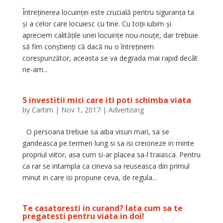
Întreținerea locuinței este crucială pentru siguranța ta
și a celor care locuiesc cu tine. Cu toții iubim și
apreciem calitățile unei locuințe nou-nouțe, dar trebuie
să fim conștienți că dacă nu o întreținem
corespunzător, aceasta se va degrada mai rapid decât
ne-am...
5 investitii mici care iti poti schimba viata
by
Cartim
|
Nov 1, 2017
|
Advertising
O persoana trebuie sa aiba visuri mari, sa se
gandeasca pe termen lung si sa isi creioneze in minte
propriul viitor, asa cum si-ar placea sa-l traiasca. Pentru
ca rar se intampla ca cineva sa reuseasca din primul
minut in care isi propune ceva, de regula...
Te casatoresti in curand? Iata cum sa te
pregatesti pentru viata in doi!