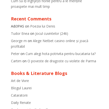
Cum să îți îngrijești florile pentru a le menține
proaspete mai mult timp
Recent Comments
Adi3PAS
on
Poezia lui Denis
Tudor Enea
on
Jocul cuvintelor (246)
George m
on
Alege Netbet casino online și joacă
profitabil
Peter
on
Cum alegi hota potrivita pentru bucataria ta?
Cartim
on
O poveste de dragoste cu violete de Parma
Books & Literature Blogs
Art de Vivre
Blogul Laurei
Cataratorii
Daily Renate