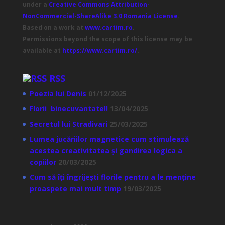
under a
Creative Commons Attribution-
NonCommercial-ShareAlike 3.0 Romania License
.
Based on a work at
www.cartim.ro
.
Permissions beyond the scope of this license may be
available at
https://www.cartim.ro/
.
RSS
Poezia lui Denis
01/12/2025
Florii binecuvantate!!
13/04/2025
Secretul lui Stradivari
25/03/2025
Lumea jucăriilor magnetice cum stimulează
acestea creativitatea și gandirea logica a
copiilor
20/03/2025
Cum să îți îngrijești florile pentru a le menține
proaspete mai mult timp
19/03/2025