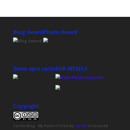
Blog Award
Photo Award
Semn spre carte
FOR MYSELF
Copyright
Cartim Blog - My Point of View
by
Caritm
is licensed