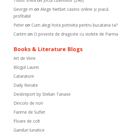
Tudor Enea
on
Jocul cuvintelor (246)
George m
on
Alege Netbet casino online și joacă
profitabil
Peter
on
Cum alegi hota potrivita pentru bucataria ta?
Cartim
on
O poveste de dragoste cu violete de Parma
Books & Literature Blogs
Art de Vivre
Blogul Laurei
Cataratorii
Daily Renate
Deskreport by Stelian Tanase
Dincolo de nori
Farime de Suflet
Floare de colt
Ganduri lunatice