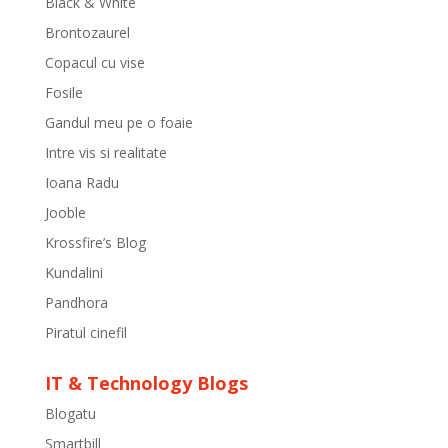
Black & White
Brontozaurel
Copacul cu vise
Fosile
Gandul meu pe o foaie
Intre vis si realitate
Ioana Radu
Jooble
Krossfire’s Blog
Kundalini
Pandhora
Piratul cinefil
IT & Technology Blogs
Blogatu
Smartbill