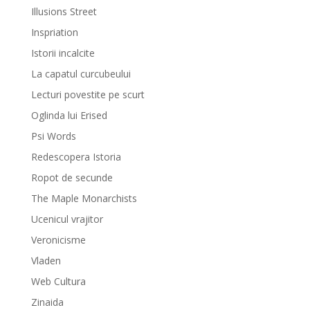
Illusions Street
Inspriation
Istorii incalcite
La capatul curcubeului
Lecturi povestite pe scurt
Oglinda lui Erised
Psi Words
Redescopera Istoria
Ropot de secunde
The Maple Monarchists
Ucenicul vrajitor
Veronicisme
Vladen
Web Cultura
Zinaida