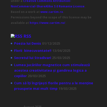
under a
Creative Commons Attribution-
NonCommercial-ShareAlike 3.0 Romania License
.
Based on a work at
www.cartim.ro
.
Permissions beyond the scope of this license may be
available at
https://www.cartim.ro/
.
RSS
Poezia lui Denis
01/12/2025
Florii binecuvantate!!
13/04/2025
Secretul lui Stradivari
25/03/2025
Lumea jucăriilor magnetice cum stimulează
acestea creativitatea și gandirea logica a
copiilor
20/03/2025
Cum să îți îngrijești florile pentru a le menține
proaspete mai mult timp
19/03/2025
August 2026