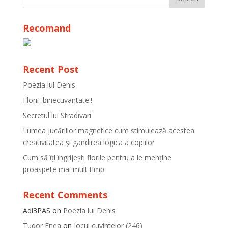
Recomand
Recent Post
Poezia lui Denis
Florii binecuvantate!!
Secretul lui Stradivari
Lumea jucăriilor magnetice cum stimulează acestea
creativitatea și gandirea logica a copiilor
Cum să îți îngrijești florile pentru a le menține
proaspete mai mult timp
Recent Comments
Adi3PAS
on
Poezia lui Denis
Tudor Enea
on
Jocul cuvintelor (246)