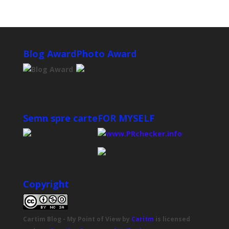
Blog Award
Photo Award
Semn spre carte
FOR MYSELF
Copyright
Cartim Blog - My Point of View
by
Caritm
is licensed