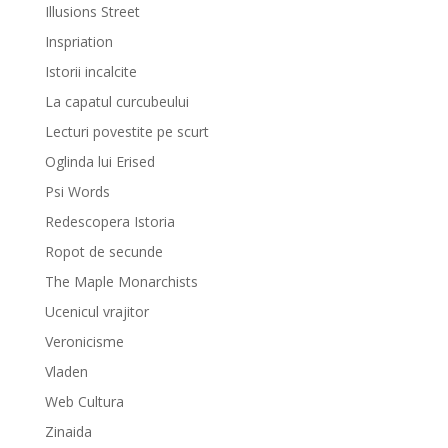
Illusions Street
Inspriation
Istorii incalcite
La capatul curcubeului
Lecturi povestite pe scurt
Oglinda lui Erised
Psi Words
Redescopera Istoria
Ropot de secunde
The Maple Monarchists
Ucenicul vrajitor
Veronicisme
Vladen
Web Cultura
Zinaida