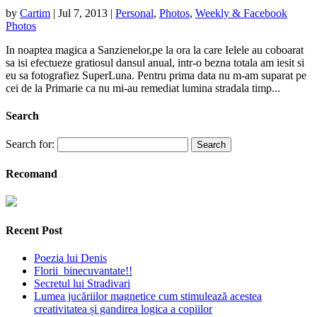
by
Cartim
|
Jul 7, 2013
|
Personal
,
Photos
,
Weekly & Facebook
Photos
In noaptea magica a Sanzienelor,pe la ora la care Ielele au coboarat
sa isi efectueze gratiosul dansul anual, intr-o bezna totala am iesit si
eu sa fotografiez SuperLuna. Pentru prima data nu m-am suparat pe
cei de la Primarie ca nu mi-au remediat lumina stradala timp...
Search
Search for:
Recomand
Recent Post
Poezia lui Denis
Florii binecuvantate!!
Secretul lui Stradivari
Lumea jucăriilor magnetice cum stimulează acestea
creativitatea și gandirea logica a copiilor