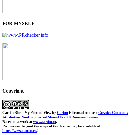
FOR MYSELF
Copyright
Cartim Blog - My Point of View
by
Caritm
is licensed under a
Creative Commons
Attribution-NonCommercial-ShareAlike 3.0 Romania License
.
Based on a work at
www.cartim.ro
.
Permissions beyond the scope of this license may be available at
https://www.cartim.ro/
.