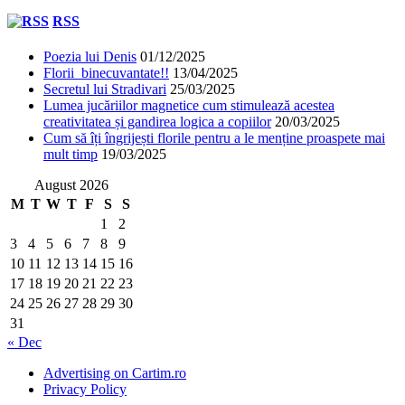
RSS
Poezia lui Denis
01/12/2025
Florii binecuvantate!!
13/04/2025
Secretul lui Stradivari
25/03/2025
Lumea jucăriilor magnetice cum stimulează acestea
creativitatea și gandirea logica a copiilor
20/03/2025
Cum să îți îngrijești florile pentru a le menține proaspete mai
mult timp
19/03/2025
August 2026
M
T
W
T
F
S
S
1
2
3
4
5
6
7
8
9
10
11
12
13
14
15
16
17
18
19
20
21
22
23
24
25
26
27
28
29
30
31
« Dec
Advertising on Cartim.ro
Privacy Policy