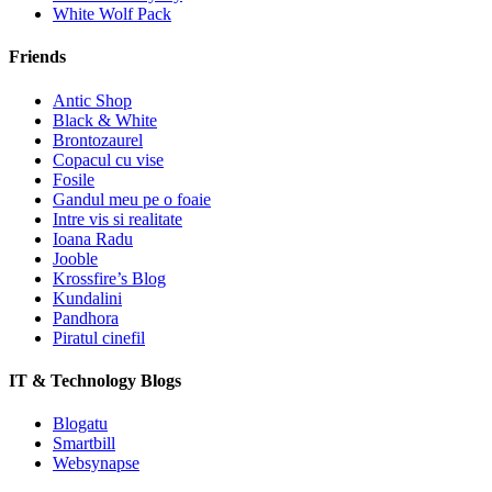
White Wolf Pack
Friends
Antic Shop
Black & White
Brontozaurel
Copacul cu vise
Fosile
Gandul meu pe o foaie
Intre vis si realitate
Ioana Radu
Jooble
Krossfire’s Blog
Kundalini
Pandhora
Piratul cinefil
IT & Technology Blogs
Blogatu
Smartbill
Websynapse