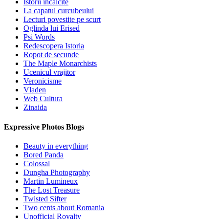
Istorii incalcite
La capatul curcubeului
Lecturi povestite pe scurt
Oglinda lui Erised
Psi Words
Redescopera Istoria
Ropot de secunde
The Maple Monarchists
Ucenicul vrajitor
Veronicisme
Vladen
Web Cultura
Zinaida
Expressive Photos Blogs
Beauty in everything
Bored Panda
Colossal
Dungha Photography
Martin Lumineux
The Lost Treasure
Twisted Sifter
Two cents about Romania
Unofficial Royalty