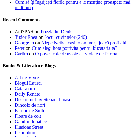
Cum să îți îngrijești florile pentru a le menține proaspete mai
mult timp
Recent Comments
Adi3PAS
on
Poezia lui Denis
Tudor Enea
on
Jocul cuvintelor (246)
George m
on
Alege Netbet casino online și joacă profitabil
Peter
on
Cum alegi hota potrivita pentru bucataria ta?
Cartim
on
O poveste de dragoste cu violete de Parma
Books & Literature Blogs
Art de Vivre
Blogul Laurei
Cataratorii
Daily Renate
Deskreport by Stelian Tanase
Dincolo de nori
Farime de Suflet
Floare de colt
Ganduri lunatice
Illusions Street
Inspriation