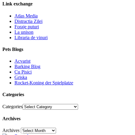
Link exchange
Atlas Media
Distractia Zilei
Foraje puturi
La unison
Libraria de vinuri
Pets Blogs
Acvarist
Barking Blog
Cu Pisici
Griska
Rocket-Koning der Spielplatze
Categories
Categories
Archives
Archives
30