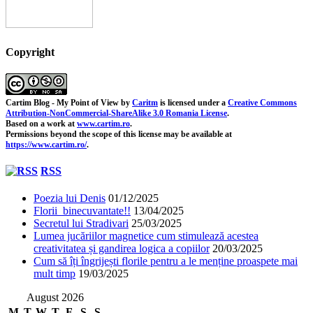
Copyright
Cartim Blog - My Point of View
by
Caritm
is licensed under a
Creative Commons
Attribution-NonCommercial-ShareAlike 3.0 Romania License
.
Based on a work at
www.cartim.ro
.
Permissions beyond the scope of this license may be available at
https://www.cartim.ro/
.
RSS
Poezia lui Denis
01/12/2025
Florii binecuvantate!!
13/04/2025
Secretul lui Stradivari
25/03/2025
Lumea jucăriilor magnetice cum stimulează acestea
creativitatea și gandirea logica a copiilor
20/03/2025
Cum să îți îngrijești florile pentru a le menține proaspete mai
mult timp
19/03/2025
August 2026
M
T
W
T
F
S
S