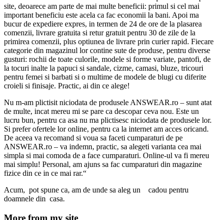
site, deoarece am parte de mai multe beneficii: primul si cel mai
important beneficiu este acela ca fac economii la bani. Apoi ma
bucur de expediere expres, in termen de 24 de ore de la plasarea
comenzii, livrare gratuita si retur gratuit pentru 30 de zile de la
primirea comenzii, plus optiunea de livrare prin curier rapid. Fiecare
categorie din magazinul lor contine sute de produse, pentru diverse
gusturi: rochii de toate culorile, modele si forme variate, pantofi, de
la tocuri inalte la papuci si sandale, cizme, camasi, bluze, tricouri
pentru femei si barbati si o multime de modele de blugi cu diferite
croieli si finisaje. Practic, ai din ce alege!
Nu m-am plictisit niciodata de produsele ANSWEAR.ro – sunt atat
de multe, incat mereu mi se pare ca descopar
ceva nou. Este un
lucru bun, pentru ca asa nu ma plictisesc niciodata de produsele lor.
Si prefer ofertele lor online, pentru ca la internet am acces oricand.
De aceea va recomand si voua sa faceti cumparaturi de pe
ANSWEAR.ro – va indemn, practic, sa alegeti varianta cea mai
simpla si mai comoda de a face cumparaturi. Online-ul va fi mereu
mai simplu! Personal, am ajuns sa fac cumparaturi din magazine
fizice din ce in ce mai rar.
“
Acum, pot spune ca, am de unde sa aleg un cadou pentru
doamnele din casa.
More from my site