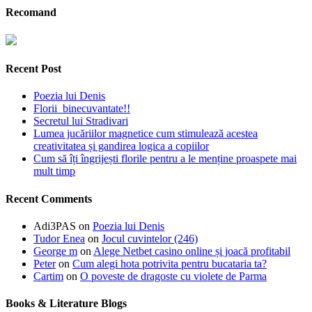
Recomand
Recent Post
Poezia lui Denis
Florii binecuvantate!!
Secretul lui Stradivari
Lumea jucăriilor magnetice cum stimulează acestea
creativitatea și gandirea logica a copiilor
Cum să îți îngrijești florile pentru a le menține proaspete mai
mult timp
Recent Comments
Adi3PAS
on
Poezia lui Denis
Tudor Enea
on
Jocul cuvintelor (246)
George m
on
Alege Netbet casino online și joacă profitabil
Peter
on
Cum alegi hota potrivita pentru bucataria ta?
Cartim
on
O poveste de dragoste cu violete de Parma
Books & Literature Blogs