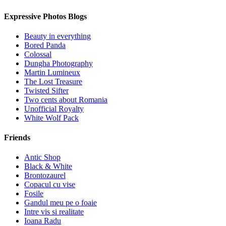
Expressive Photos Blogs
Beauty in everything
Bored Panda
Colossal
Dungha Photography
Martin Lumineux
The Lost Treasure
Twisted Sifter
Two cents about Romania
Unofficial Royalty
White Wolf Pack
Friends
Antic Shop
Black & White
Brontozaurel
Copacul cu vise
Fosile
Gandul meu pe o foaie
Intre vis si realitate
Ioana Radu