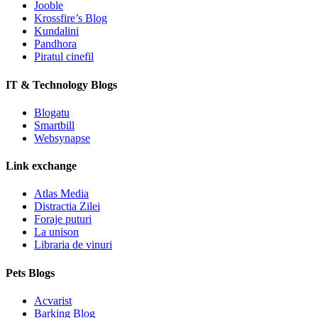
Jooble
Krossfire’s Blog
Kundalini
Pandhora
Piratul cinefil
IT & Technology Blogs
Blogatu
Smartbill
Websynapse
Link exchange
Atlas Media
Distractia Zilei
Foraje puturi
La unison
Libraria de vinuri
Pets Blogs
Acvarist
Barking Blog