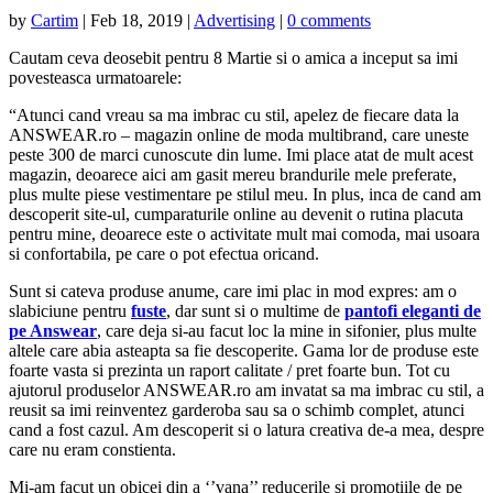
by
Cartim
|
Feb 18, 2019
|
Advertising
|
0 comments
Cautam ceva deosebit pentru 8 Martie si o amica a inceput sa imi
povesteasca urmatoarele:
“
Atunci cand vreau sa ma imbrac cu stil, apelez de fiecare data la
ANSWEAR.ro – magazin online de moda multibrand, care uneste
peste 300 de marci cunoscute din lume. Imi place atat de mult acest
magazin, deoarece aici am gasit mereu brandurile mele preferate,
plus multe piese vestimentare pe stilul meu. In plus, inca de cand am
descoperit site-ul, cumparaturile online au devenit o rutina placuta
pentru mine, deoarece este o activitate mult mai comoda, mai usoara
si confortabila, pe care o pot efectua oricand.
Sunt si cateva produse anume, care imi plac in mod expres: am o
slabiciune pentru
fuste
, dar sunt si o multime de
pantofi eleganti de
pe Answear
, care deja si-au facut loc la mine in sifonier, plus multe
altele care abia asteapta sa fie descoperite. Gama lor de produse este
foarte vasta si prezinta un raport calitate / pret foarte bun. Tot cu
ajutorul produselor ANSWEAR.ro am invatat sa ma imbrac cu stil, a
reusit sa imi reinventez garderoba sau sa o schimb complet, atunci
cand a fost cazul. Am descoperit si o latura creativa de-a mea, despre
care nu eram constienta.
Mi-am facut un obicei din a ‘’vana’’ reducerile si promotiile de pe