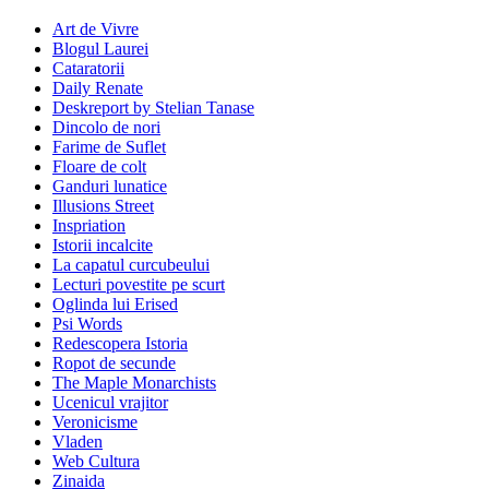
Art de Vivre
Blogul Laurei
Cataratorii
Daily Renate
Deskreport by Stelian Tanase
Dincolo de nori
Farime de Suflet
Floare de colt
Ganduri lunatice
Illusions Street
Inspriation
Istorii incalcite
La capatul curcubeului
Lecturi povestite pe scurt
Oglinda lui Erised
Psi Words
Redescopera Istoria
Ropot de secunde
The Maple Monarchists
Ucenicul vrajitor
Veronicisme
Vladen
Web Cultura
Zinaida