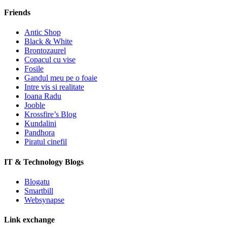
Friends
Antic Shop
Black & White
Brontozaurel
Copacul cu vise
Fosile
Gandul meu pe o foaie
Intre vis si realitate
Ioana Radu
Jooble
Krossfire’s Blog
Kundalini
Pandhora
Piratul cinefil
IT & Technology Blogs
Blogatu
Smartbill
Websynapse
Link exchange