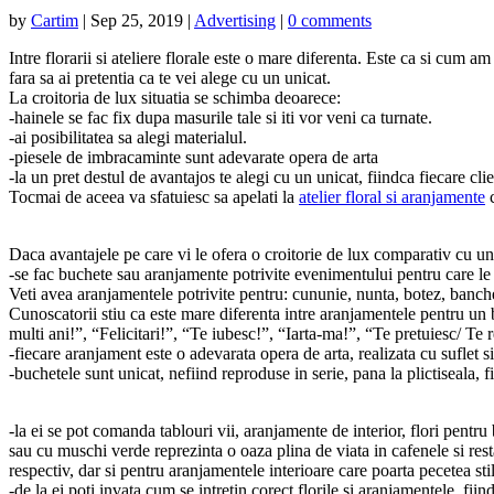
by
Cartim
|
Sep 25, 2019
|
Advertising
|
0 comments
Intre florarii si ateliere florale este o mare diferenta. Este ca si cum 
fara sa ai pretentia ca te vei alege cu un unicat.
La croitoria de lux situatia se schimba deoarece:
-hainele se fac fix dupa masurile tale si iti vor veni ca turnate.
-ai posibilitatea sa alegi materialul.
-piesele de imbracaminte sunt adevarate opera de arta
-la un pret destul de avantajos te alegi cu un unicat, fiindca fiecare cli
Tocmai de aceea va sfatuiesc sa apelati la
atelier floral si aranjamente
c
Daca avantajele pe care vi le ofera o croitorie de lux comparativ cu un m
-se fac buchete sau aranjamente potrivite evenimentului pentru care le 
Veti avea aranjamentele potrivite pentru: cununie, nunta, botez, banche
Cunoscatorii stiu ca este mare diferenta intre aranjamentele pentru un 
multi ani!”, “Felicitari!”, “Te iubesc!”, “Iarta-ma!”, “Te pretuiesc/ Te 
-fiecare aranjament este o adevarata opera de arta, realizata cu suflet s
-buchetele sunt unicat, nefiind reproduse in serie, pana la plictiseala, fi
-la ei se pot comanda tablouri vii, aranjamente de interior, flori pentru b
sau cu muschi verde reprezinta o oaza plina de viata in cafenele si rest
respectiv, dar si pentru aranjamentele interioare care poarta pecetea stili
-de la ei poti invata cum se intretin corect florile si aranjamentele, fii