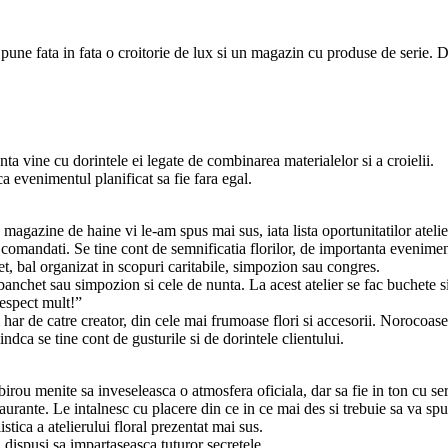
am pune fata in fata o croitorie de lux si un magazin cu produse de serie.
enta vine cu dorintele ei legate de combinarea materialelor si a croielii.
a evenimentul planificat sa fie fara egal.
agazine de haine vi le-am spus mai sus, iata lista oportunitatilor atelier
comandati. Se tine cont de semnificatia florilor, de importanta eveniment
t, bal organizat in scopuri caritabile, simpozion sau congres.
banchet sau simpozion si cele de nunta. La acest atelier se fac buchete si
respect mult!”
i har de catre creator, din cele mai frumoase flori si accesorii. Norocoase
indca se tine cont de gusturile si de dorintele clientului.
irou menite sa inveseleasca o atmosfera oficiala, dar sa fie in ton cu serio
aurante. Le intalnesc cu placere din ce in ce mai des si trebuie sa va sp
stica a atelierului floral prezentat mai sus.
nd dispusi sa impartaseasca tuturor secretele