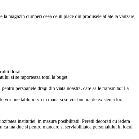
 De la magazin cumperi ceea ce iti place din produsele aflate la vanzare,
ului floral:
ului si se raporteaza totul la buget.
 pentru persoanele dragi din viata noastra, care sa le transmita:”La
le vor tine tablouri vii in mana si se vor bucura de existenta lor.
zitatea institutiei, in masura posibilitatii. Peretii decorati cu iedera
un ca ma duc si pentru mancare si serviabilitatea personalului in locul