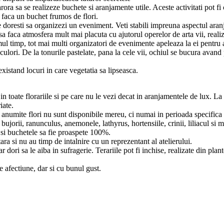
ora sa se realizeze buchete si aranjamente utile. Aceste activitati pot fi
a faca un buchet frumos de flori.
care doresti sa organizezi un eveniment. Veti stabili impreuna aspectul ara
i sa faca atmosfera mult mai placuta cu ajutorul operelor de arta vii, realiz
timul timp, tot mai multi organizatori de evenimente apeleaza la ei pentru 
culori. De la tonurile pastelate, pana la cele vii, ochiul se bucura avand 
xistand locuri in care vegetatia sa lipseasca.
 in toate florariile si pe care nu le vezi decat in aranjamentele de lux. La 
iate.
ca anumite flori nu sunt disponibile mereu, ci numai in perioada specifica 
bujorii, ranunculus, anemonele, lathyrus, hortensiile, crinii, liliacul si m
e si buchetele sa fie proaspete 100%.
ra si nu au timp de intalnire cu un reprezentant al atelierului.
ar dori sa le aiba in sufragerie. Terariile pot fi inchise, realizate din plan
de afectiune, dar si cu bunul gust.