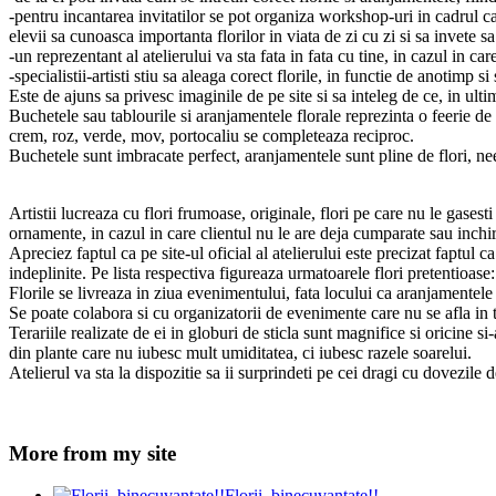
-pentru incantarea invitatilor se pot organiza workshop-uri in cadrul car
elevii sa cunoasca importanta florilor in viata de zi cu zi si sa invete s
-un reprezentant al atelierului va sta fata in fata cu tine, in cazul in 
-specialistii-artisti stiu sa aleaga corect florile, in functie de anotimp s
Este de ajuns sa privesc imaginile de pe site si sa inteleg de ce, in ul
Buchetele sau tablourile si aranjamentele florale reprezinta o feerie de 
crem, roz, verde, mov, portocaliu se completeaza reciproc.
Buchetele sunt imbracate perfect, aranjamentele sunt pline de flori, nee
Artistii lucreaza cu flori frumoase, originale, flori pe care nu le gasesti
ornamente, in cazul in care clientul nu le are deja cumparate sau inchir
Apreciez faptul ca pe site-ul oficial al atelierului este precizat faptul 
indeplinite. Pe lista respectiva figureaza urmatoarele flori pretentioase: 
Florile se livreaza in ziua evenimentului, fata locului ca aranjamentel
Se poate colabora si cu organizatorii de evenimente care nu se afla in ta
Terariile realizate de ei in globuri de sticla sunt magnifice si oricine si-
din plante care nu iubesc mult umiditatea, ci iubesc razele soarelui.
Atelierul va sta la dispozitie sa ii surprindeti pe cei dragi cu dovezile 
More from my site
Florii binecuvantate!!