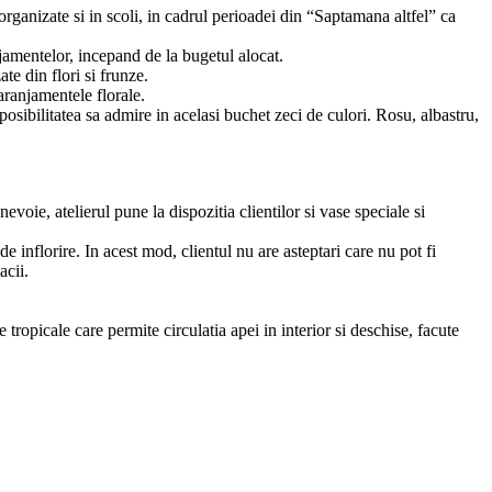
 organizate si in scoli, in cadrul perioadei din “Saptamana altfel” ca
njamentelor, incepand de la bugetul alocat.
ate din flori si frunze.
aranjamentele florale.
posibilitatea sa admire in acelasi buchet zeci de culori. Rosu, albastru,
nevoie, atelierul pune la dispozitia clientilor si vase speciale si
de inflorire. In acest mod, clientul nu are asteptari care nu pot fi
acii.
te tropicale care permite circulatia apei in interior si deschise, facute