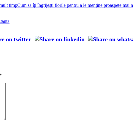
Cum să îți îngrijești florile pentru a le menține proaspete mai 
stanta
*