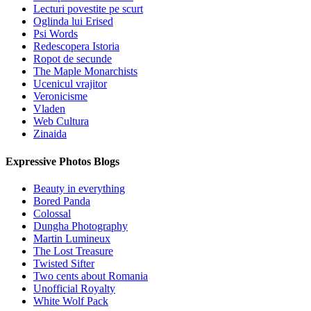
Lecturi povestite pe scurt
Oglinda lui Erised
Psi Words
Redescopera Istoria
Ropot de secunde
The Maple Monarchists
Ucenicul vrajitor
Veronicisme
Vladen
Web Cultura
Zinaida
Expressive Photos Blogs
Beauty in everything
Bored Panda
Colossal
Dungha Photography
Martin Lumineux
The Lost Treasure
Twisted Sifter
Two cents about Romania
Unofficial Royalty
White Wolf Pack