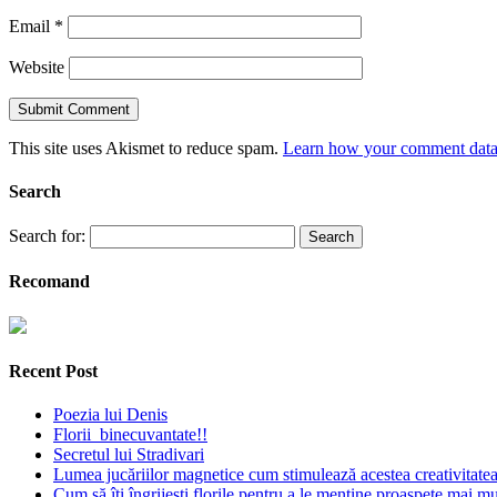
Email
*
Website
This site uses Akismet to reduce spam.
Learn how your comment data 
Search
Search for:
Recomand
Recent Post
Poezia lui Denis
Florii binecuvantate!!
Secretul lui Stradivari
Lumea jucăriilor magnetice cum stimulează acestea creativitatea 
Cum să îți îngrijești florile pentru a le menține proaspete mai mu