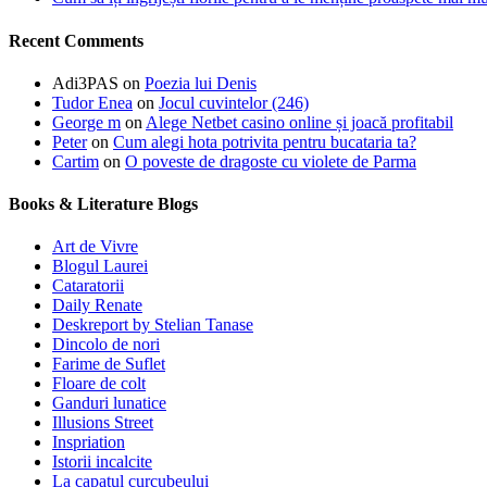
Recent Comments
Adi3PAS
on
Poezia lui Denis
Tudor Enea
on
Jocul cuvintelor (246)
George m
on
Alege Netbet casino online și joacă profitabil
Peter
on
Cum alegi hota potrivita pentru bucataria ta?
Cartim
on
O poveste de dragoste cu violete de Parma
Books & Literature Blogs
Art de Vivre
Blogul Laurei
Cataratorii
Daily Renate
Deskreport by Stelian Tanase
Dincolo de nori
Farime de Suflet
Floare de colt
Ganduri lunatice
Illusions Street
Inspriation
Istorii incalcite
La capatul curcubeului