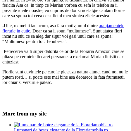
fericita Asa ca. in timp ce Marian vorbea cu sefa la telefon sa ii
prezinte ideile noastre, eu cuprins de dor si nostalgie cautam florile
care sa spuna tot ceea ce sufletul
meu simtea zilele acestea.
-Uite, mamei ii iau acum, asa fara motiv, unul dintre
aranjamentele
florarle in cutie
. Doar ca sa ii spun “multumesc”. Sunt atatea flori
incat nu stiu ce sa aleg dar sigur voi gasi unul care sa spuna:
“Multumesc pentru tot. Te iubesc”.
-Petrecerea va fi super datorita celor de la Floraria Amazon care se
pliaza pe cerintele fiecarei persoane. a exclamat Marian linistit dar
entuziast.
Florile sunt cuvintele pe care le picteaza natura atunci cand noi nu le
putem rosti….si poate este mai bine asa deoarece in fata frumusetii
lor chiar si versurile palesc.
More from my site
Lumanari de botez elegante de la Florariamobila.ro