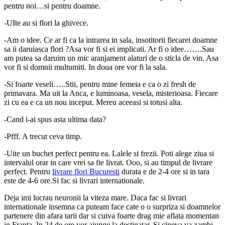
pentru noi…si pentru doamne.
-UIte au si flori la ghivece.
-Am o idee. Ce ar fi ca la intrarea in sala, insotitorii fiecarei doamne
sa ii daruiasca flori ?Asa vor fi si ei implicati. Ar fi o idee…….Sau
am putea sa daruim un mic aranjament alaturi de o sticla de vin. Asa
vor fi si domnii multumiti. In doua ore vor fi la sala.
-Si foarte veseli…..Stii, pentru mine femeia e ca o zi fresh de
primavara. Ma uit la Anca, e luminoasa, vesela, misterioasa. Fiecare
zi cu ea e ca un nou inceput. Mereu aceeasi si totusi alta.
-Cand i-ai spus asta ultima data?
-Pfff. A trecut ceva timp.
-Uite un buchet perfect pentru ea. Lalele si frezii. Poti alege ziua si
intervalul orar in care vrei sa fie livrat. Ooo, si au timpul de livrare
perfect. Pentru
livrare flori Bucuresti
durata e de 2-4 ore si in tara
este de 4-6 ore.Si fac si livrari internationale.
Deja imi lucrau neuronii la viteza mare. Daca fac si livrari
internationale insemna ca puteam face cate o o surpriza si doamnelor
partenere din afara tarii dar si cuiva foarte drag mie aflata momentan
in Franta. In 24 de ore vor ajunge la destinatar. Si cineva va zambi