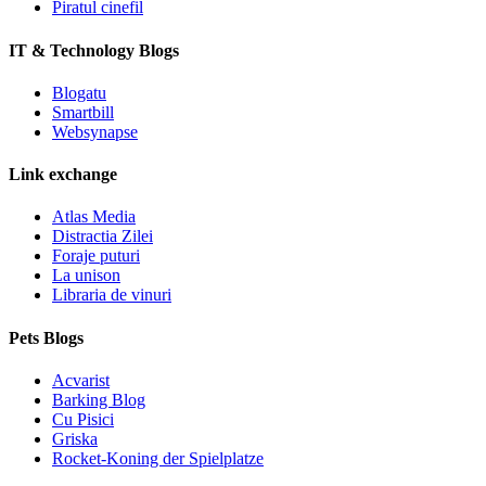
Piratul cinefil
IT & Technology Blogs
Blogatu
Smartbill
Websynapse
Link exchange
Atlas Media
Distractia Zilei
Foraje puturi
La unison
Libraria de vinuri
Pets Blogs
Acvarist
Barking Blog
Cu Pisici
Griska
Rocket-Koning der Spielplatze