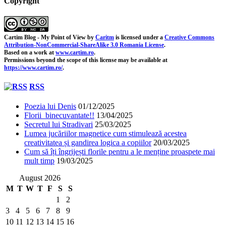
Copyright
Cartim Blog - My Point of View
by
Caritm
is licensed under a
Creative Commons
Attribution-NonCommercial-ShareAlike 3.0 Romania License
.
Based on a work at
www.cartim.ro
.
Permissions beyond the scope of this license may be available at
https://www.cartim.ro/
.
RSS
Poezia lui Denis
01/12/2025
Florii binecuvantate!!
13/04/2025
Secretul lui Stradivari
25/03/2025
Lumea jucăriilor magnetice cum stimulează acestea
creativitatea și gandirea logica a copiilor
20/03/2025
Cum să îți îngrijești florile pentru a le menține proaspete mai
mult timp
19/03/2025
August 2026
M
T
W
T
F
S
S
1
2
3
4
5
6
7
8
9
10
11
12
13
14
15
16