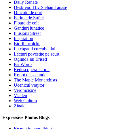
Daily Renate
Deskreport by Stelian Tanase
Dincolo de nori
Farime de Suflet
Floare de colt
Ganduri lunatice
Illusions Street
Inspriation
Istorii incalcite
La capatul curcubeului
Lecturi povestite pe scurt
Oglinda lui Erised
Psi Words
Redescopera Istoria
Ropot de secunde
The Maple Monarchists
Ucenicul vrajitor
Veronicisme
Vladen
Web Cultura
Zinaida
Expressive Photos Blogs
Beauty in everything