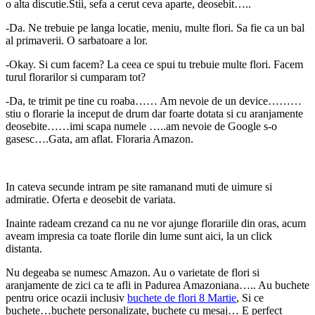
o alta discutie.Stii, sefa a cerut ceva aparte, deosebit…..
-Da. Ne trebuie pe langa locatie, meniu, multe flori. Sa fie ca un bal
al primaverii. O sarbatoare a lor.
-Okay. Si cum facem? La ceea ce spui tu trebuie multe flori. Facem
turul florarilor si cumparam tot?
-Da, te trimit pe tine cu roaba…… Am nevoie de un device………
stiu o florarie la inceput de drum dar foarte dotata si cu aranjamente
deosebite……imi scapa numele …..am nevoie de Google s-o
gasesc….Gata, am aflat. Floraria Amazon.
In cateva secunde intram pe site ramanand muti de uimure si
admiratie. Oferta e deosebit de variata.
Inainte radeam crezand ca nu ne vor ajunge florariile din oras, acum
aveam impresia ca toate florile din lume sunt aici, la un click
distanta.
Nu degeaba se numesc Amazon. Au o varietate de flori si
aranjamente de zici ca te afli in Padurea Amazoniana….. Au buchete
pentru orice ocazii inclusiv
buchete de flori 8 Martie
, Si ce
buchete…buchete personalizate, buchete cu mesaj… E perfect