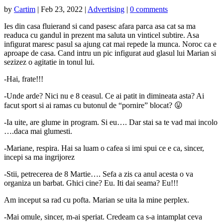
by
Cartim
|
Feb 23, 2022
|
Advertising
|
0 comments
Ies din casa fluierand si cand pasesc afara parca asa cat sa ma
readuca cu gandul in prezent ma saluta un vinticel subtire. Asa
infigurat maresc pasul sa ajung cat mai repede la munca. Noroc ca e
aproape de casa. Cand intru un pic infigurat aud glasul lui Marian si
sezizez o agitatie in tonul lui.
-Hai, frate!!!
-Unde arde? Nici nu e 8 ceasul. Ce ai patit in dimineata asta? Ai
facut sport si ai ramas cu butonul de “pornire” blocat? 😛
-Ia uite, are glume in program. Si eu…. Dar stai sa te vad mai incolo
….daca mai glumesti.
-Mariane, respira. Hai sa luam o cafea si imi spui ce e ca, sincer,
incepi sa ma ingrijorez
-Stii, petrecerea de 8 Martie…. Sefa a zis ca anul acesta o va
organiza un barbat. Ghici cine? Eu. Iti dai seama? Eu!!!
Am inceput sa rad cu pofta. Marian se uita la mine perplex.
-Mai omule, sincer, m-ai speriat. Credeam ca s-a intamplat ceva