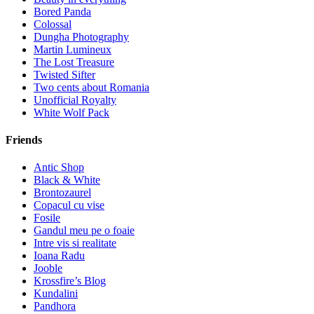
Bored Panda
Colossal
Dungha Photography
Martin Lumineux
The Lost Treasure
Twisted Sifter
Two cents about Romania
Unofficial Royalty
White Wolf Pack
Friends
Antic Shop
Black & White
Brontozaurel
Copacul cu vise
Fosile
Gandul meu pe o foaie
Intre vis si realitate
Ioana Radu
Jooble
Krossfire’s Blog
Kundalini
Pandhora