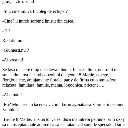
grav, ii zic razand.
-Stii, cine imi va fi coleg de echipa.?
-Cine? il intreb sorbind linistit din cafea.
-Tu!
Rad din nou.
-Glumesti,nu ?
-Ai vrea tu!
Se lasa o tacere timp de cateva minute. In acest timp, neuronii mei
suna adunarea facand conexiuni de genul: 8 Martie, colege,
flori,buchete, aranjamente florale, party de firma cu o atmosfera
relaxata, familiara, familie, mama, logodnica, prietene….
-Ai amutit?
-Eu? Muncesc in tacere ……imi las imaginatia sa zburde, ii raspund
zambind.
-Bro, e 8 Martie. E ziua lor , desi daca ma intrebi pe mine, ar fi okay
sa nu asteptam zile anume ca sa le aratam cat sunt de speciale. Dar e