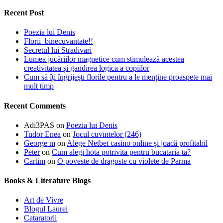
Recent Post
Poezia lui Denis
Florii binecuvantate!!
Secretul lui Stradivari
Lumea jucăriilor magnetice cum stimulează acestea
creativitatea și gandirea logica a copiilor
Cum să îți îngrijești florile pentru a le menține proaspete mai
mult timp
Recent Comments
Adi3PAS
on
Poezia lui Denis
Tudor Enea
on
Jocul cuvintelor (246)
George m
on
Alege Netbet casino online și joacă profitabil
Peter
on
Cum alegi hota potrivita pentru bucataria ta?
Cartim
on
O poveste de dragoste cu violete de Parma
Books & Literature Blogs
Art de Vivre
Blogul Laurei
Cataratorii