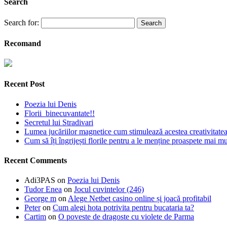
Search
Search for:
Recomand
Recent Post
Poezia lui Denis
Florii binecuvantate!!
Secretul lui Stradivari
Lumea jucăriilor magnetice cum stimulează acestea creativitatea 
Cum să îți îngrijești florile pentru a le menține proaspete mai mu
Recent Comments
Adi3PAS
on
Poezia lui Denis
Tudor Enea
on
Jocul cuvintelor (246)
George m
on
Alege Netbet casino online și joacă profitabil
Peter
on
Cum alegi hota potrivita pentru bucataria ta?
Cartim
on
O poveste de dragoste cu violete de Parma