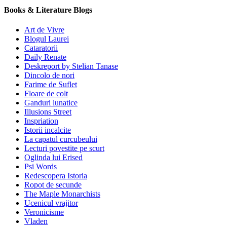
Books & Literature Blogs
Art de Vivre
Blogul Laurei
Cataratorii
Daily Renate
Deskreport by Stelian Tanase
Dincolo de nori
Farime de Suflet
Floare de colt
Ganduri lunatice
Illusions Street
Inspriation
Istorii incalcite
La capatul curcubeului
Lecturi povestite pe scurt
Oglinda lui Erised
Psi Words
Redescopera Istoria
Ropot de secunde
The Maple Monarchists
Ucenicul vrajitor
Veronicisme
Vladen