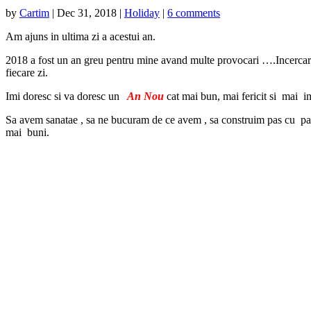
by
Cartim
|
Dec 31, 2018
|
Holiday
|
6 comments
Am ajuns in ultima zi a acestui an.
2018 a fost un an greu pentru mine avand multe provocari ….Incercaril
fiecare zi.
Imi doresc si va doresc un
An Nou
cat mai bun, mai fericit si mai im
Sa avem sanatae , sa ne bucuram de ce avem , sa construim pas cu pas c
mai buni.