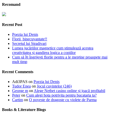
Recomand
Recent Post
Poezia lui Denis
Florii binecuvantate!!
Secretul lui Stradivari
Lumea jucăriilor magnetice cum stimulează acestea
creativitatea și gandirea logica a copiilor
Cum să îți îngrijești florile pentru a le menține proaspete mai
mult timp
Recent Comments
Adi3PAS
on
Poezia lui Denis
Tudor Enea
on
Jocul cuvintelor (246)
George m
on
Alege Netbet casino online și joacă profitabil
Peter
on
Cum alegi hota potrivita pentru bucataria ta?
Cartim
on
O poveste de dragoste cu violete de Parma
Books & Literature Blogs