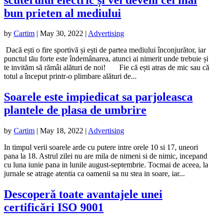
bun prieten al mediului
by
Cartim
|
May 30, 2022
|
Advertising
Dacă ești o fire sportivă și ești de partea mediului înconjurător, iar
punctul tău forte este îndemânarea, atunci ai nimerit unde trebuie și
te invităm să rămâi alături de noi! Fie că ești atras de mic sau că
totul a început printr-o plimbare alături de...
Soarele este impiedicat sa parjoleasca
plantele de plasa de umbrire
by
Cartim
|
May 18, 2022
|
Advertising
In timpul verii soarele arde cu putere intre orele 10 si 17, uneori
pana la 18. Astrul zilei nu are mila de nimeni si de nimic, incepand
cu luna iunie pana in lunile august-septembrie. Tocmai de aceea, la
jurnale se atrage atentia ca oamenii sa nu stea in soare, iar...
Descoperă toate avantajele unei
certificări ISO 9001