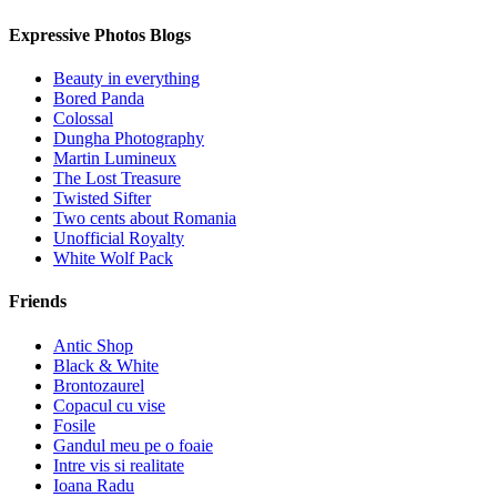
Expressive Photos Blogs
Beauty in everything
Bored Panda
Colossal
Dungha Photography
Martin Lumineux
The Lost Treasure
Twisted Sifter
Two cents about Romania
Unofficial Royalty
White Wolf Pack
Friends
Antic Shop
Black & White
Brontozaurel
Copacul cu vise
Fosile
Gandul meu pe o foaie
Intre vis si realitate
Ioana Radu