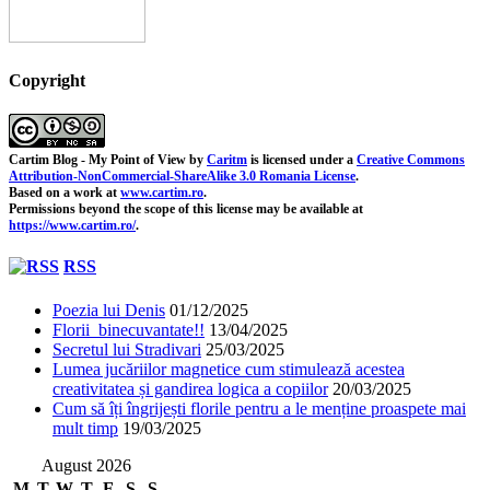
Copyright
Cartim Blog - My Point of View
by
Caritm
is licensed under a
Creative Commons
Attribution-NonCommercial-ShareAlike 3.0 Romania License
.
Based on a work at
www.cartim.ro
.
Permissions beyond the scope of this license may be available at
https://www.cartim.ro/
.
RSS
Poezia lui Denis
01/12/2025
Florii binecuvantate!!
13/04/2025
Secretul lui Stradivari
25/03/2025
Lumea jucăriilor magnetice cum stimulează acestea
creativitatea și gandirea logica a copiilor
20/03/2025
Cum să îți îngrijești florile pentru a le menține proaspete mai
mult timp
19/03/2025
August 2026
M
T
W
T
F
S
S