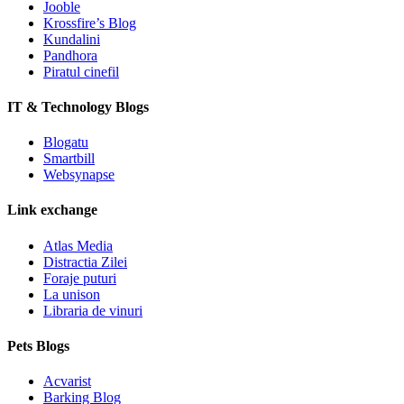
Jooble
Krossfire’s Blog
Kundalini
Pandhora
Piratul cinefil
IT & Technology Blogs
Blogatu
Smartbill
Websynapse
Link exchange
Atlas Media
Distractia Zilei
Foraje puturi
La unison
Libraria de vinuri
Pets Blogs
Acvarist
Barking Blog