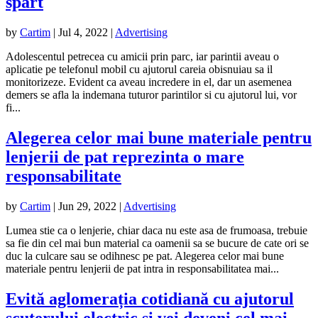
spart
by
Cartim
|
Jul 4, 2022
|
Advertising
Adolescentul petrecea cu amicii prin parc, iar parintii aveau o
aplicatie pe telefonul mobil cu ajutorul careia obisnuiau sa il
monitorizeze. Evident ca aveau incredere in el, dar un asemenea
demers se afla la indemana tuturor parintilor si cu ajutorul lui, vor
fi...
Alegerea celor mai bune materiale pentru
lenjerii de pat reprezinta o mare
responsabilitate
by
Cartim
|
Jun 29, 2022
|
Advertising
Lumea stie ca o lenjerie, chiar daca nu este asa de frumoasa, trebuie
sa fie din cel mai bun material ca oamenii sa se bucure de cate ori se
duc la culcare sau se odihnesc pe pat. Alegerea celor mai bune
materiale pentru lenjerii de pat intra in responsabilitatea mai...
Evită aglomerația cotidiană cu ajutorul
scuterului electric și vei deveni cel mai