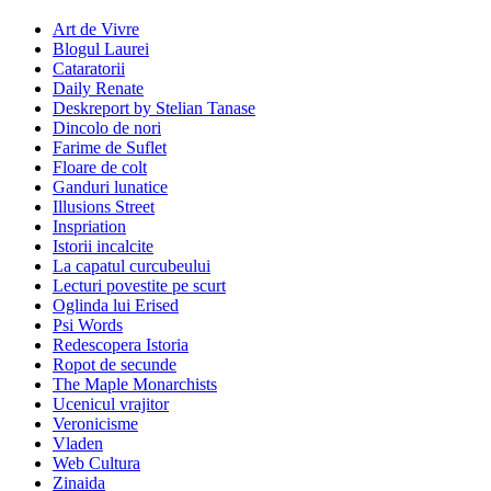
Art de Vivre
Blogul Laurei
Cataratorii
Daily Renate
Deskreport by Stelian Tanase
Dincolo de nori
Farime de Suflet
Floare de colt
Ganduri lunatice
Illusions Street
Inspriation
Istorii incalcite
La capatul curcubeului
Lecturi povestite pe scurt
Oglinda lui Erised
Psi Words
Redescopera Istoria
Ropot de secunde
The Maple Monarchists
Ucenicul vrajitor
Veronicisme
Vladen
Web Cultura
Zinaida