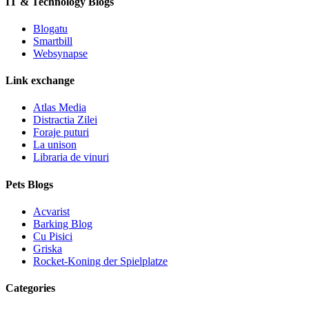
IT & Technology Blogs
Blogatu
Smartbill
Websynapse
Link exchange
Atlas Media
Distractia Zilei
Foraje puturi
La unison
Libraria de vinuri
Pets Blogs
Acvarist
Barking Blog
Cu Pisici
Griska
Rocket-Koning der Spielplatze
Categories