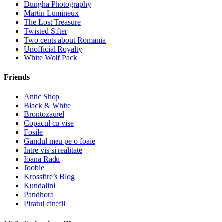
Dungha Photography
Martin Lumineux
The Lost Treasure
Twisted Sifter
Two cents about Romania
Unofficial Royalty
White Wolf Pack
Friends
Antic Shop
Black & White
Brontozaurel
Copacul cu vise
Fosile
Gandul meu pe o foaie
Intre vis si realitate
Ioana Radu
Jooble
Krossfire’s Blog
Kundalini
Pandhora
Piratul cinefil