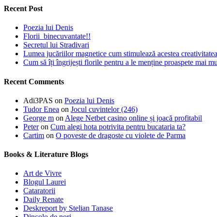
Recent Post
Poezia lui Denis
Florii binecuvantate!!
Secretul lui Stradivari
Lumea jucăriilor magnetice cum stimulează acestea creativitatea 
Cum să îți îngrijești florile pentru a le menține proaspete mai mu
Recent Comments
Adi3PAS
on
Poezia lui Denis
Tudor Enea
on
Jocul cuvintelor (246)
George m
on
Alege Netbet casino online și joacă profitabil
Peter
on
Cum alegi hota potrivita pentru bucataria ta?
Cartim
on
O poveste de dragoste cu violete de Parma
Books & Literature Blogs
Art de Vivre
Blogul Laurei
Cataratorii
Daily Renate
Deskreport by Stelian Tanase
Dincolo de nori