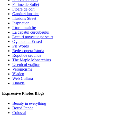
Farime de Suflet
Floare de colt
Ganduri lunatice
Illusions Street
Inspriation
Istorii incalcite
La capatul curcubeului
Lecturi povestite pe scurt
Oglinda lui Erised
Psi Words
Redescopera Istoria
Ropot de secunde
The Maple Monarchists
Ucenicul vrajitor
Veronicisme
Vladen
Web Cultura
Zinaida
Expressive Photos Blogs
Beauty in everything
Bored Panda
Colossal